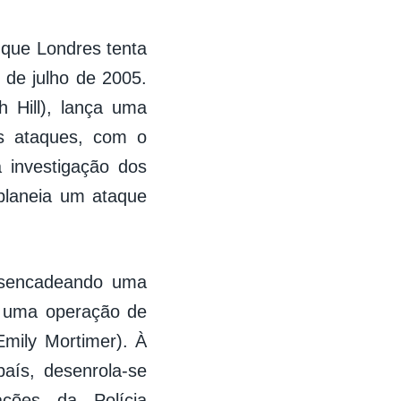
 que Londres tenta
 de julho de 2005.
h Hill), lança uma
os ataques, com o
 investigação dos
 planeia um ataque
esencadeando uma
 uma operação de
Emily Mortimer). À
aís, desenrola-se
ações da Polícia