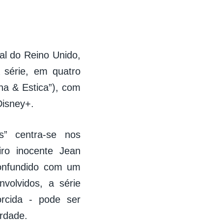
al do Reino Unido,
 série, em quatro
ha & Estica”), com
Disney+.
s” centra-se nos
iro inocente Jean
confundido com um
nvolvidos, a série
rcida - pode ser
rdade.