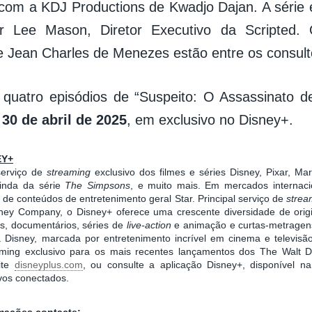
com a KDJ Productions de Kwadjo Dajan. A série 
r Lee Mason, Diretor Executivo da Scripted. 
de Jean Charles de Menezes estão entre os consult
 quatro episódios de “Suspeito: O Assassinato 
a
30 de abril de 2025
, em exclusivo no Disney+.
EY+
serviço de
streaming
exclusivo dos filmes e séries Disney, Pixar, Ma
inda da série
The Simpsons
, e muito mais. Em mercados internacio
e conteúdos de entretenimento geral Star. Principal serviço de
stre
ney Company, o Disney+ oferece uma crescente diversidade de origin
s, documentários, séries de
live-action
e animação e curtas-metragens
da Disney, marcada por entretenimento incrível em cinema e televis
aming exclusivo para os mais recentes lançamentos dos The Walt D
site
disneyplus.com
, ou consulte a aplicação Disney+, disponível na
ivos conectados.