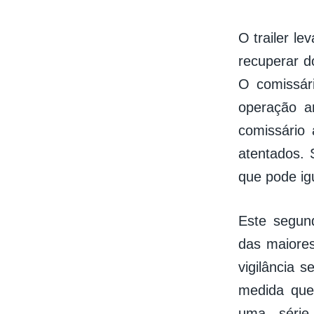
O trailer l
recuperar d
O comissári
operação a
comissário
atentados. 
que pode igu
Este segun
das maiore
vigilância 
medida que
uma série