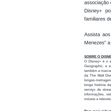
associação 
Disney+ po
familiares 
Assista aos
Menezes” 
SOBRE O DISN
O Disney+ é o 
Geographic, e a
também a marca d
da The Walt Dis
longas-metragen
longa história 
serviço de stre
informações, vi
móveis e televis