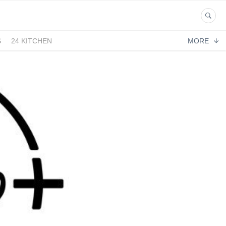
S
24 KITCHEN
MORE