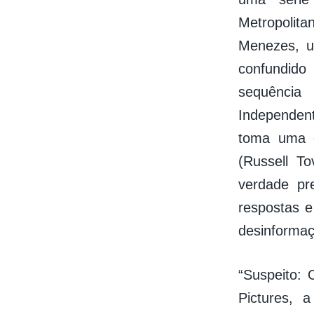
Metropolita
Menezes, um
confundido
sequência
Independent
toma uma d
(Russell T
verdade pr
respostas e
desinformaç
“Suspeito: 
Pictures, 