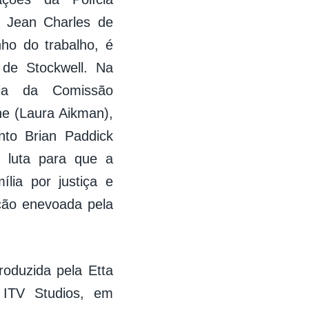
. Jean Charles de
nho do trabalho, é
 de Stockwell. Na
ária da Comissão
he (Laura Aikman),
nto Brian Paddick
, luta para que a
lia por justiça e
ação enevoada pela
oduzida pela Etta
 ITV Studios, em