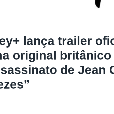
y+ lança trailer ofi
a original britânico
sassinato de Jean 
ezes”