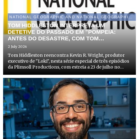
NATIONAL GEOGRAPHIC AND NATIONAL GEOGRAPHIC WILD
TOM HIDDLESTON INTERPRETA UM
DETETIVE DO PASSADO EM "POMPEIA:
ANTES DO DESASTRE, COM TOM
HIDDLESTON" A INOVADORA INVESTIGAÇÃO
2 July 2026
DA NATIONAL GEOGRAPHIC SOBRE AS
Tom Hiddleston reencontra Kevin R. Wright, produtor
ÚLTIMAS HORAS DA CIDADE
executivo de "Loki", nesta série especial de três episódios
da Plimsoll Productions, com estreia a 23 de julho no
Disney+ e a 27 de julho no canal National Geographic