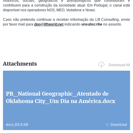
históricos, sociais, geográficos e antropológicos que contribuíram e
contribuem para a construção da sociedade atual. Em Portugal, o canal está
disponível nos operadores NOS, MEO, Vodafone e Nowo.
Caso não pretenda continuar a receber informação da Lift Consulting, envie
por favor mail para
dpo@liftworld.net
indicando
unsubscribe
no assunto.
Attachments
Download All
PR_National Geographic_Atentado de
Oklahoma City_Um Dia na América.docx
docx
|
55.8 KB
Download