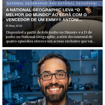
NATIONAL GEOGRAPHIC AND NATIONAL GEOGRAPHIC WILD
A NATIONAL GEOGRAPHIC LEVA “O
MELHOR DO MUNDO” AO ECRÃ COM O
VENCEDOR DE UM EMMY® ANTONI
POROWSKI, NO MÊS DE JUNHO
19 May 2026
Disponível a partir de 8 de junho no Disney+ e a 13 de
junho no National Geographic, a série documental de
quatro episódios oferece um acesso exclusivo que vai
muito além dos guias turísticos, explorando a Cidade do
México, Paris, Londres e Nova Iorque