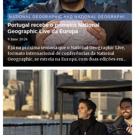
NATIONAL GEOGRAPHIC AND NATIONAL GEOGRAPHIC WILD
Portugal recebe o primeiro National
Geographic Live da Europa
9 June 2026
É já na próxima semana que o National Geographic Live,
formato internacional de conferências da National
Geographic, se estreia na Europa, com duas edições em
Portugal. A edição em Lisboa tem lugar no dia 16 de
junho, no Museu do Oriente, e a do Porto acontece a 18
de ju...