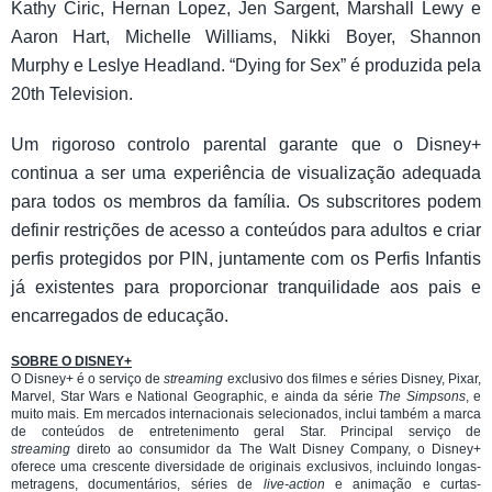
Kathy Ciric, Hernan Lopez, Jen Sargent, Marshall Lewy e
Aaron Hart, Michelle Williams, Nikki Boyer, Shannon
Murphy e Leslye Headland. “Dying for Sex” é produzida pela
20th Television.
Um rigoroso controlo parental garante que o Disney+
continua a ser uma experiência de visualização adequada
para todos os membros da família. Os subscritores podem
definir restrições de acesso a conteúdos para adultos e criar
perfis protegidos por PIN, juntamente com os Perfis Infantis
já existentes para proporcionar tranquilidade aos pais e
encarregados de educação.
SOBRE O DISNEY+
O Disney+ é o serviço de
streaming
exclusivo dos filmes e séries Disney, Pixar,
Marvel, Star Wars e National Geographic, e ainda da série
The Simpsons
, e
muito mais. Em mercados internacionais selecionados, inclui também a marca
de conteúdos de entretenimento geral Star. Principal serviço de
streaming
direto ao consumidor da The Walt Disney Company, o Disney+
oferece uma crescente diversidade de originais exclusivos, incluindo longas-
metragens, documentários, séries de
live-action
e animação e curtas-