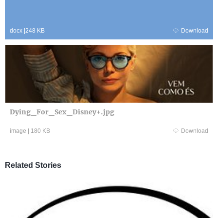
docx
|
248 KB
Download
Dying_For_Sex_Disney+.jpg
image
|
180 KB
Download
Related Stories