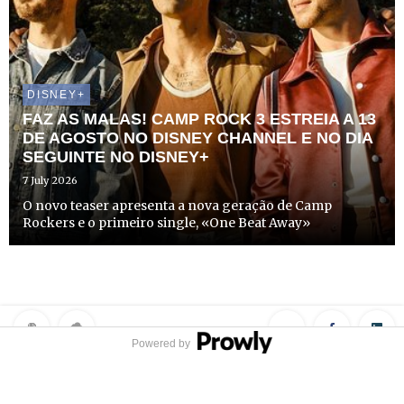
DISNEY+
FAZ AS MALAS! CAMP ROCK 3 ESTREIA A 13
DE AGOSTO NO DISNEY CHANNEL E NO DIA
SEGUINTE NO DISNEY+
7 July 2026
O novo teaser apresenta a nova geração de Camp
Rockers e o primeiro single, «One Beat Away»
Powered by
Privacy Policy