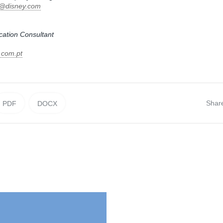
o@disney.com
ation Consultant
t.com.pt
Shar
PDF
DOCX