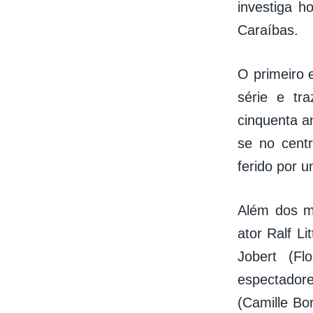
investiga h
Caraíbas.
O primeiro 
série e tr
cinquenta a
se no cent
ferido por 
Além dos mi
ator Ralf L
Jobert (Fl
espectador
(Camille Bo