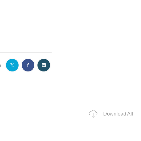
e
Download All