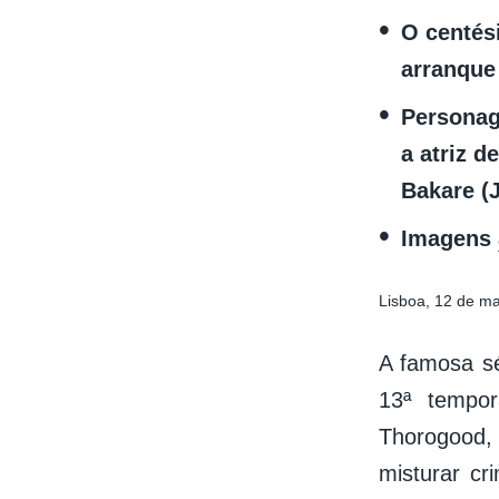
O centés
arranque
Personag
a atriz 
Bakare (
Imagens
Lisboa, 12 de m
A famosa sé
13ª tempor
Thorogood,
misturar c