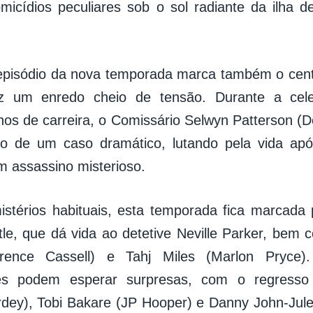
omicídios peculiares sob o sol radiante da ilha d
episódio da nova temporada marca também o cent
az um enredo cheio de tensão. Durante a cel
nos de carreira, o Comissário Selwyn Patterson (D
ro de um caso dramático, lutando pela vida ap
um assassino misterioso.
stérios habituais, esta temporada fica marcada
ittle, que dá vida ao detetive Neville Parker, bem
orence Cassell) e Tahj Miles (Marlon Pryce)
es podem esperar surpresas, com o regresso
rdey), Tobi Bakare (JP Hooper) e Danny John-Ju