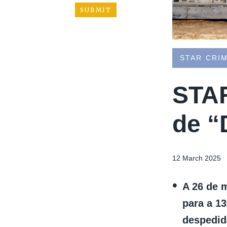
STAR CRI
STAR
de “
12 March 2025
A 26 de 
para a 1
despedid