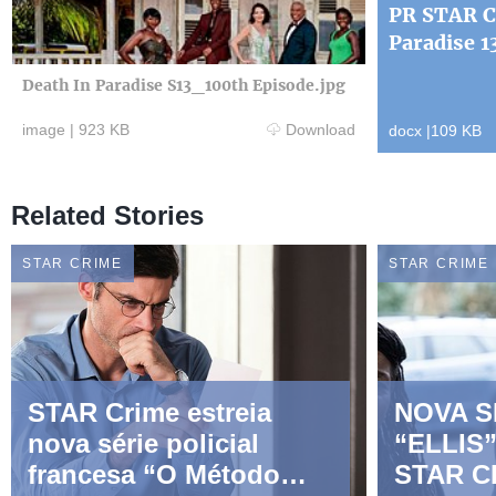
PR STAR C
Paradise 1
Death In Paradise S13_100th Episode.jpg
image
|
923 KB
Download
docx
|
109 KB
Related Stories
STAR CRIME
STAR CRIME
STAR Crime estreia
NOVA S
nova série policial
“ELLIS
francesa “O Método
STAR C