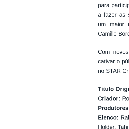
para partic
a fazer as
um maior 
Camille Bor
Com novos 
cativar o p
no STAR Cr
Título Orig
Criador:
Ro
Produtores
Elenco:
Ral
Holder, Tahj