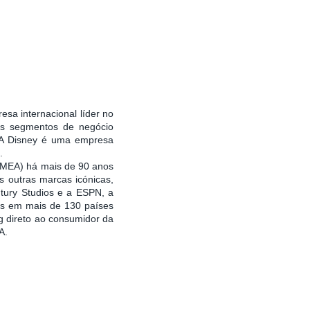
esa internacional líder no
rês segmentos de negócio
. A Disney é uma empresa
3.
 EMEA) há mais de 90 anos
s outras marcas icónicas,
ntury Studios e a ESPN, a
es em mais de 130 países
ng direto ao consumidor da
A.