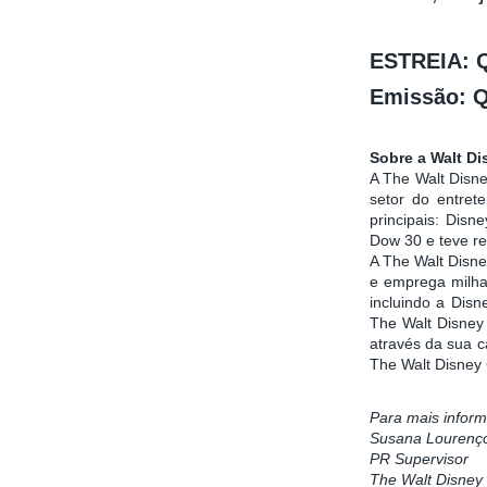
ESTREIA: Q
Emissão: Q
Sobre a Walt 
A The Walt Disne
setor do entret
principais: Dis
Dow 30 e teve re
A The Walt Disn
e emprega milha
incluindo a Disn
The Walt Disney
através da sua c
The Walt Disney
Para mais inform
Susana Lourenç
PR Supervisor
T
he Walt Disney