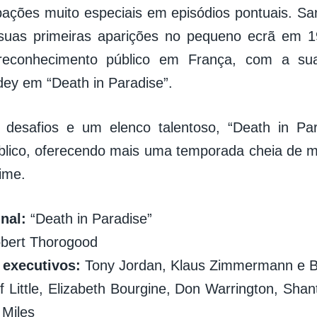
ipações muito especiais em episódios pontuais. S
 suas primeiras aparições no pequeno ecrã em 1
reconhecimento público em França, com a s
dey em “Death in Paradise”.
desafios e um elenco talentoso, “Death in Par
úblico, oferecendo mais uma temporada cheia de m
ime.
inal:
“Death in Paradise”
bert Thorogood
 executivos:
Tony Jordan, Klaus Zimmermann e B
f Little, Elizabeth Bourgine, Don Warrington, Sha
 Miles