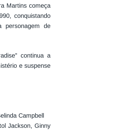
ara Martins começa
990, conquistando
ua personagem de
adise” continua a
istério e suspense
elinda Campbell
ntol Jackson, Ginny