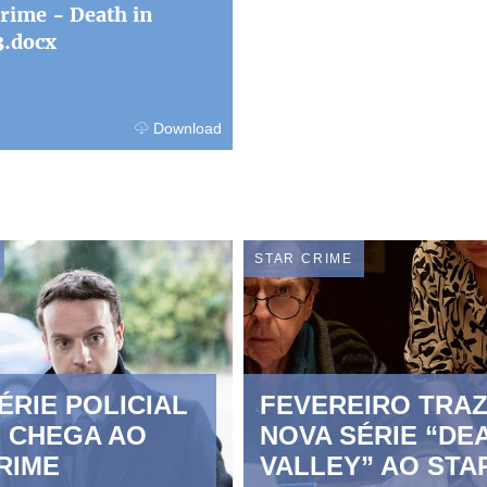
rime - Death in
3.docx
Download
STAR CRIME
ÉRIE POLICIAL
FEVEREIRO TRA
” CHEGA AO
NOVA SÉRIE “DE
RIME
VALLEY” AO STA