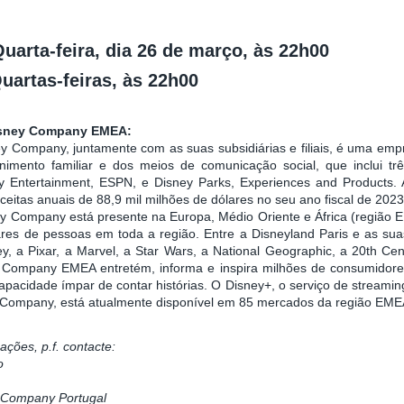
uarta-feira, dia 26 de março, às 22h00
uartas-feiras, às 22h00
Disney Company EMEA:
y Company, juntamente com as suas subsidiárias e filiais, é uma empr
enimento familiar e dos meios de comunicação social, que inclui t
ney Entertainment, ESPN, e Disney Parks, Experiences and Products
ceitas anuais de 88,9 mil milhões de dólares no seu ano fiscal de 202
ey Company está presente na Europa, Médio Oriente e África (região
res de pessoas em toda a região. Entre a Disneyland Paris e as sua
ey, a Pixar, a Marvel, a Star Wars, a National Geographic, a 20th Ce
 Company EMEA entretém, informa e inspira milhões de consumidor
apacidade ímpar de contar histórias. O Disney+, o serviço de streami
 Company, está atualmente disponível em 85 mercados da região EME
ações, p.f. contacte:
o
 Company Portugal