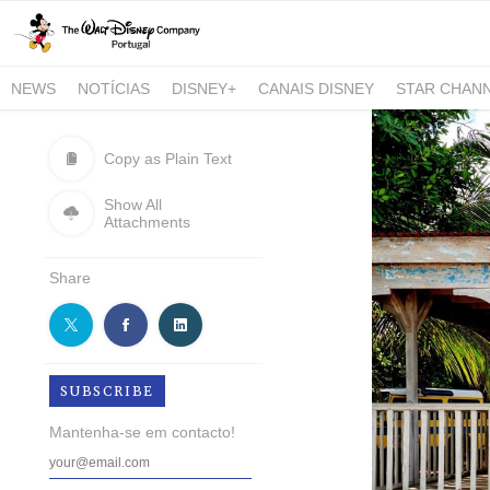
NEWS
NOTÍCIAS
DISNEY+
CANAIS DISNEY
STAR CHAN
NATIONAL GEOGRAPHIC AND NATIONAL GEOGRAPHIC WILD
Copy as Plain Text
Show All
Attachments
Share
SUBSCRIBE
Mantenha-se em contacto!