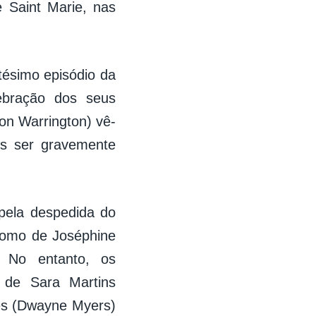
e Saint Marie, nas
ésimo episódio da
ebração dos seus
on Warrington) vê-
ós ser gravemente
 pela despedida do
 como de Joséphine
. No entanto, os
 de Sara Martins
les (Dwayne Myers)