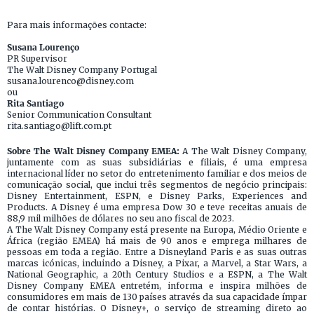
Para mais informações contacte:
Susana Lourenço
PR Supervisor
The Walt Disney Company Portugal
susana.lourenco@disney.com
ou
Rita Santiago
Senior Communication Consultant
rita.santiago@lift.com.pt
Sobre The Walt Disney Company EMEA:
A The Walt Disney Company,
juntamente com as suas subsidiárias e filiais, é uma empresa
internacional líder no setor do entretenimento familiar e dos meios de
comunicação social, que inclui três segmentos de negócio principais:
Disney Entertainment, ESPN, e Disney Parks, Experiences and
Products. A Disney é uma empresa Dow 30 e teve receitas anuais de
88,9 mil milhões de dólares no seu ano fiscal de 2023.
A The Walt Disney Company está presente na Europa, Médio Oriente e
África (região EMEA) há mais de 90 anos e emprega milhares de
pessoas em toda a região. Entre a Disneyland Paris e as suas outras
marcas icónicas, incluindo a Disney, a Pixar, a Marvel, a Star Wars, a
National Geographic, a 20th Century Studios e a ESPN, a The Walt
Disney Company EMEA entretém, informa e inspira milhões de
consumidores em mais de 130 países através da sua capacidade ímpar
de contar histórias. O Disney+, o serviço de streaming direto ao