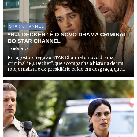
STAR CHANNEL
“R.J. DECKER” É O NOVO DRAMA CRIMINAL
DO STAR CHANNEL
29 July 2026
Em agosto, chega ao STAR Channel o novo drama
criminal “R.J. Decker”, que acompanha a história de um
fotojornalista e ex-presidiário caído em desgraça, que
recomeça a vida como investigador privado no
solarengo e criminoso Sul da Flórida. A estreia desta
produção que com...