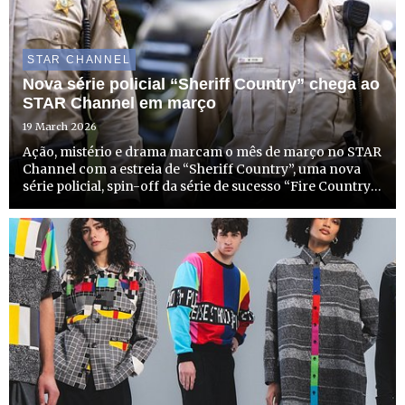
STAR CHANNEL
Nova série policial “Sheriff Country” chega ao
STAR Channel em março
19 March 2026
Ação, mistério e drama marcam o mês de março no STAR
Channel com a estreia de “Sheriff Country”, uma nova
série policial, spin-off da série de sucesso “Fire Country”.
No dia 31 de março, a partir das 22h15, o STAR Channel
não só começa a emitir esta nova e entusiasmante ...