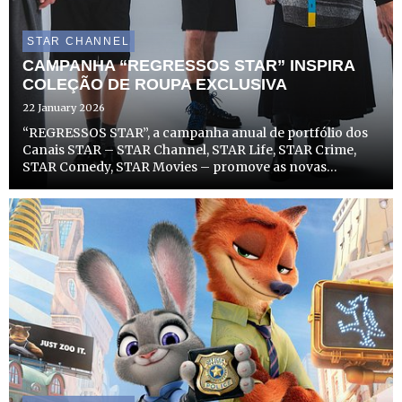
STAR CHANNEL
CAMPANHA “REGRESSOS STAR” INSPIRA
COLEÇÃO DE ROUPA EXCLUSIVA
22 January 2026
“REGRESSOS STAR”, a campanha anual de portfólio dos
Canais STAR – STAR Channel, STAR Life, STAR Crime,
STAR Comedy, STAR Movies – promove as novas
temporadas de séries e filmes de sucesso dos canais, com
um toque de nostalgia modernizada, para mostrar que
aquilo que nos ...