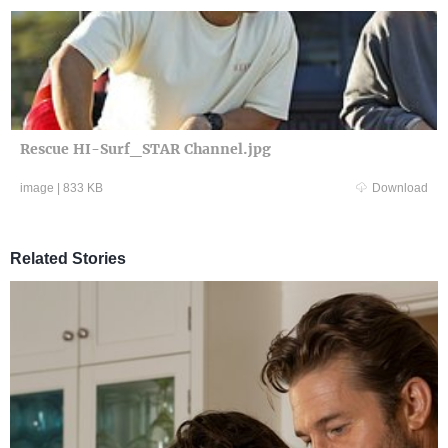
Rescue HI-Surf_STAR Channel.jpg
image
|
833 KB
Download
Related Stories