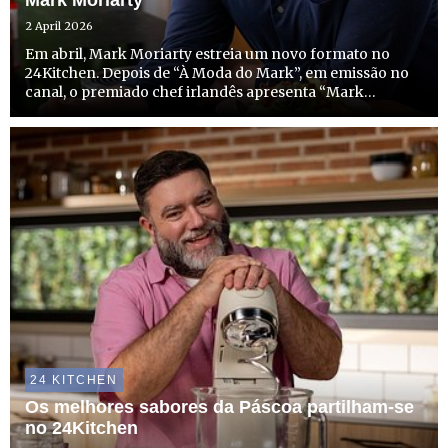
Mark Moriarty
2 April 2026
Em abril, Mark Moriarty estreia um novo formato no
24Kitchen. Depois de “À Moda do Mark”, em emissão no
canal, o premiado chef irlandês apresenta “Mark
Moriarty - Segredos de Chef”, onde desafia os
espectadores a repensar a forma como cozinham em
casa e a criar refeições...
24 KITCHEN
Os melhores sabores da Páscoa partilham-se
no 24Kitchen