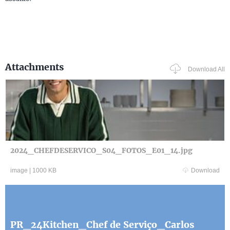
Attachments
Download All
2024_CHEFDESERVICO_S04_FOTOS_E01_14.jpg
image
|
1000 KB
Download
PR_24Kitchen_Chef de Serviço_Carlos