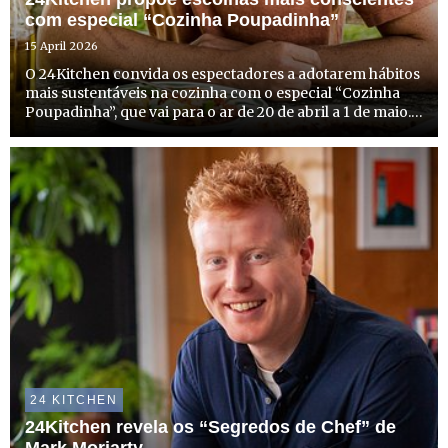
com especial “Cozinha Poupadinha”
15 April 2026
O 24Kitchen convida os espectadores a adotarem hábitos
mais sustentáveis na cozinha com o especial “Cozinha
Poupadinha”, que vai para o ar de 20 de abril a 1 de maio.
Com duas novas estreias e episódios especiais de
algumas caras bem conhecidas do canal, o 24Kitchen
dedi...
24 KITCHEN
24Kitchen revela os “Segredos de Chef” de