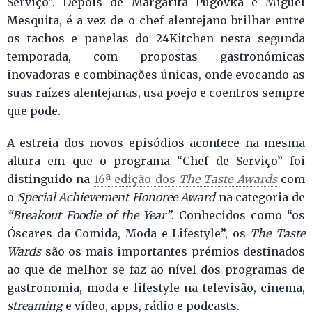
Serviço”. Depois de Margarita Pugovka e Miguel
Mesquita, é a vez de o chef alentejano brilhar entre
os tachos e panelas do 24Kitchen nesta segunda
temporada, com propostas gastronómicas
inovadoras e combinações únicas, onde evocando as
suas raízes alentejanas, usa poejo e coentros sempre
que pode.
A estreia dos novos episódios acontece na mesma
altura em que o programa “Chef de Serviço” foi
distinguido na
16ª edição dos
The Taste Awards
com
o
Special Achievement Honoree Award
na categoria de
“Breakout Foodie of the Year”
. Conhecidos como “os
Óscares da Comida, Moda e Lifestyle”, os
The Taste
Wards
são os mais importantes prémios destinados
ao que de melhor se faz ao nível dos programas de
gastronomia, moda e lifestyle na televisão, cinema,
streaming
e vídeo, apps, rádio e podcasts.