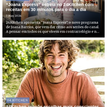
“Joana Express” estreia no 24Kitchen com
receitas em 30 minutos para o dia a dia
7 May 2026
24Kitchen apresenta “Joana Express”, o novo programa
de Joana Barrios, que vem dar ritmo aos serões do canal.
A pensar em todos os que vivem em contrarrelógio e não
têm tempo a perder, mas que não abdicam de sabor,
criatividade e estilo à mesa, o programa é um aliado de ...
24 KITCHEN
24Kitchen propõe escolhas mais conscientes