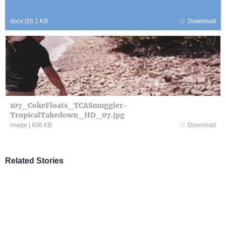
docx
|
55.1 KB
Download
107_CokeFloats_TCASmuggler-
TropicalTakedown_HD_07.jpg
image
|
606 KB
Download
Related Stories