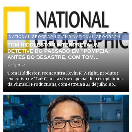
NATIONAL GEOGRAPHIC AND NATIONAL GEOGRAPHIC WILD
TOM HIDDLESTON INTERPRETA UM
DETETIVE DO PASSADO EM "POMPEIA:
ANTES DO DESASTRE, COM TOM
HIDDLESTON" A INOVADORA INVESTIGAÇÃO
2 July 2026
DA NATIONAL GEOGRAPHIC SOBRE AS
Tom Hiddleston reencontra Kevin R. Wright, produtor
ÚLTIMAS HORAS DA CIDADE
executivo de "Loki", nesta série especial de três episódios
da Plimsoll Productions, com estreia a 23 de julho no
Disney+ e a 27 de julho no canal National Geographic