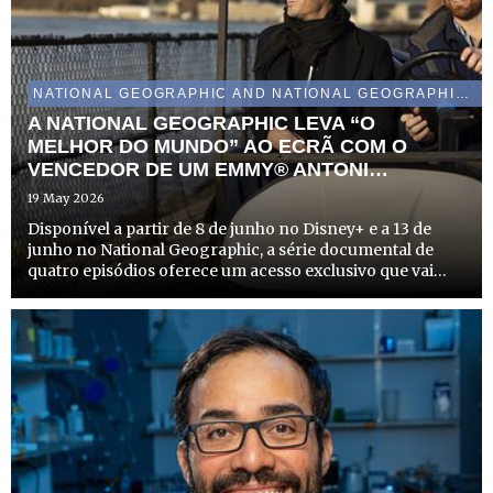
NATIONAL GEOGRAPHIC AND NATIONAL GEOGRAPHIC WILD
A NATIONAL GEOGRAPHIC LEVA “O
MELHOR DO MUNDO” AO ECRÃ COM O
VENCEDOR DE UM EMMY® ANTONI
POROWSKI, NO MÊS DE JUNHO
19 May 2026
Disponível a partir de 8 de junho no Disney+ e a 13 de
junho no National Geographic, a série documental de
quatro episódios oferece um acesso exclusivo que vai
muito além dos guias turísticos, explorando a Cidade do
México, Paris, Londres e Nova Iorque