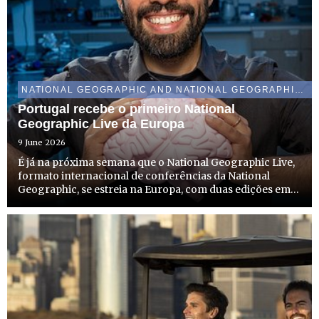
NATIONAL GEOGRAPHIC AND NATIONAL GEOGRAPHIC WILD
Portugal recebe o primeiro National
Geographic Live da Europa
9 June 2026
É já na próxima semana que o National Geographic Live,
formato internacional de conferências da National
Geographic, se estreia na Europa, com duas edições em
Portugal. A edição em Lisboa tem lugar no dia 16 de
junho, no Museu do Oriente, e a do Porto acontece a 18
de ju...