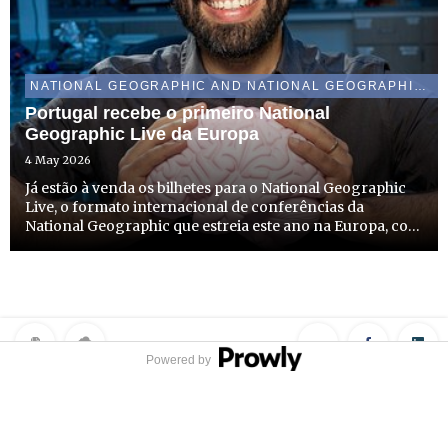
NATIONAL GEOGRAPHIC AND NATIONAL GEOGRAPHIC WILD
Portugal recebe o primeiro National
Geographic Live da Europa
4 May 2026
Já estão à venda os bilhetes para o National Geographic
Live, o formato internacional de conferências da
National Geographic que estreia este ano na Europa, com
uma edição em Lisboa (16 de junho) e outra no Porto (18
de junho). O evento sobre os mistérios da memória traz...
Powered by
Privacy Policy