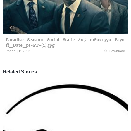
Paradise_Season1_Social_Static_4x5_1080x1350_Payo
ff_Date_pt-PT-(1).jpg
image
|
197 KB
Download
Related Stories