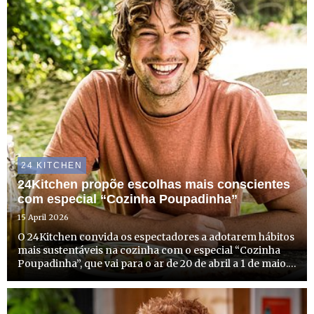
24 KITCHEN
24Kitchen propõe escolhas mais conscientes
com especial “Cozinha Poupadinha”
15 April 2026
O 24Kitchen convida os espectadores a adotarem hábitos
mais sustentáveis na cozinha com o especial “Cozinha
Poupadinha”, que vai para o ar de 20 de abril a 1 de maio.
Com duas novas estreias e episódios especiais de
algumas caras bem conhecidas do canal, o 24Kitchen
dedi...