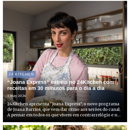
24 KITCHEN
“Joana Express” estreia no 24Kitchen com
receitas em 30 minutos para o dia a dia
7 May 2026
24Kitchen apresenta “Joana Express”, o novo programa
de Joana Barrios, que vem dar ritmo aos serões do canal.
A pensar em todos os que vivem em contrarrelógio e não
têm tempo a perder, mas que não abdicam de sabor,
criatividade e estilo à mesa, o programa é um aliado de ...