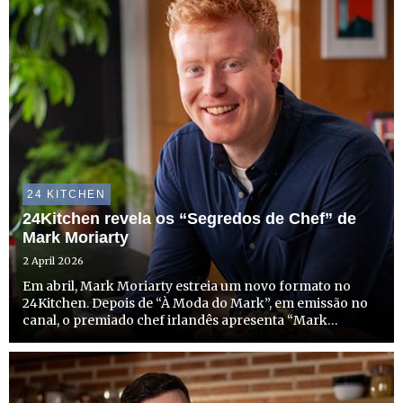
24 KITCHEN
24Kitchen revela os “Segredos de Chef” de
Mark Moriarty
2 April 2026
Em abril, Mark Moriarty estreia um novo formato no
24Kitchen. Depois de “À Moda do Mark”, em emissão no
canal, o premiado chef irlandês apresenta “Mark
Moriarty - Segredos de Chef”, onde desafia os
espectadores a repensar a forma como cozinham em
casa e a criar refeições...