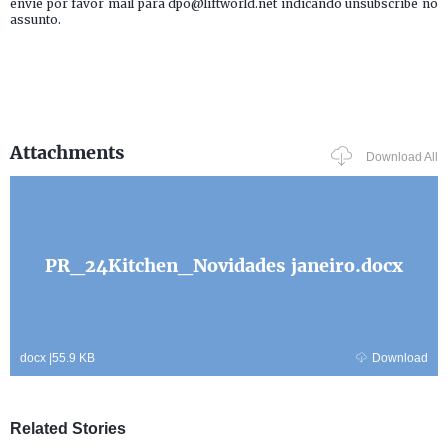
envie por favor mail para dpo@liftworld.net indicando unsubscribe no
assunto.
Attachments
Download All
PR_24Kitchen_Novidades janeiro.docx
docx
|
55.9 KB
Download
Related Stories