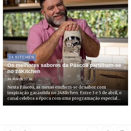
24 KITCHEN
Os melhores sabores da Páscoa partilham-se
no 24Kitchen
24 March 2026
Nesta Páscoa, as mesas enchem‑se de sabor com
inspiração garantida no 24Kitchen. Entre 3 e 5 de abril, o
canal celebra a época com uma programação especial
dedicada às tradições e aos pratos que tornam esta
quadra ainda mais especial. Ao longo do fim de semana,
algumas d...