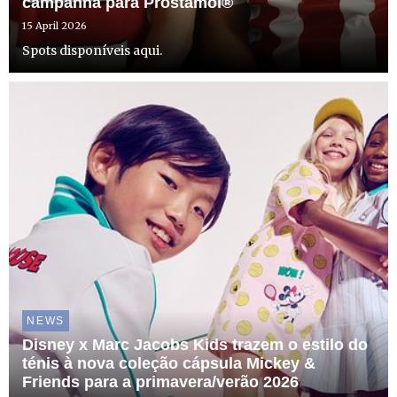
campanha para Prostamol®
15 April 2026
​Spots disponíveis aqui.
NEWS
Disney x Marc Jacobs Kids trazem o estilo do
ténis à nova coleção cápsula Mickey &
Friends para a primavera/verão 2026