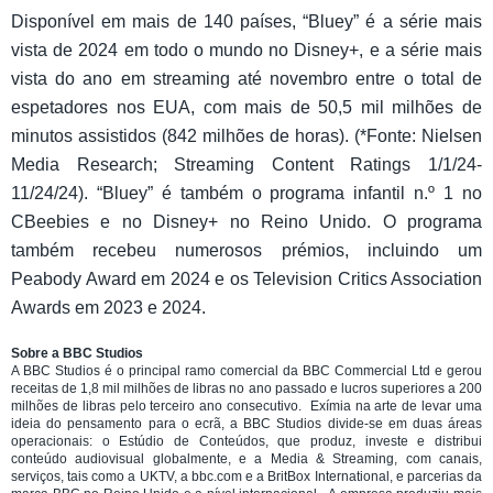
Disponível em mais de 140 países, “Bluey” é a série mais
vista de 2024 em todo o mundo no Disney+, e a série mais
vista do ano em streaming até novembro entre o total de
espetadores nos EUA, com mais de 50,5 mil milhões de
minutos assistidos (842 milhões de horas). (*Fonte: Nielsen
Media Research; Streaming Content Ratings 1/1/24-
11/24/24). “Bluey” é também o programa infantil n.º 1 no
CBeebies e no Disney+ no Reino Unido. O programa
também recebeu numerosos prémios, incluindo um
Peabody Award em 2024 e os Television Critics Association
Awards em 2023 e 2024.
Sobre a BBC Studios
A BBC Studios é o principal ramo comercial da BBC Commercial Ltd e gerou
receitas de 1,8 mil milhões de libras no ano passado e lucros superiores a 200
milhões de libras pelo terceiro ano consecutivo. Exímia na arte de levar uma
ideia do pensamento para o ecrã, a BBC Studios divide-se em duas áreas
operacionais: o Estúdio de Conteúdos, que produz, investe e distribui
conteúdo audiovisual globalmente, e a Media & Streaming, com canais,
serviços, tais como a UKTV, a bbc.com e a BritBox International, e parcerias da