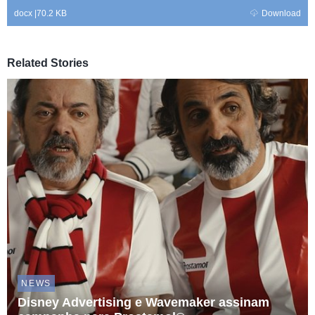
docx
|
70.2 KB
Download
Related Stories
NEWS
Disney Advertising e Wavemaker assinam