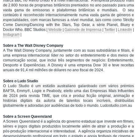
marca BBC no Reino Unido e a nível internacional. A empresa produziu mais
de 2.800 horas de programas britânicos premiados no ano passado para uma
vasta gama de emissoras e plataformas britânicas e mundiais. O seu
conteúdo é reconhecido internacionalmente numa vasta gama de géneros e
especialidades, com marcas famosas a nível mundial, tais como como Strictly
Come Dancing/Dancing with the Stars, Top Gear, a série Planet, Bluey e
Doctor Who. BBC Studios |
Website
|
Gabinete de Imprensa
|
Twitter
|
LinkedIn
|
Instagram
|
Sobre a The Walt Disney Company
A The Walt Disney Company, juntamente com as suas subsidiárias e filiais, é
uma empresa internacional líder no setor do entretenimento e dos meios de
comunicação social, que inclui três segmentos de negócio: Entretenimento,
Desporto e Experiências. A Disney é uma empresa Dow 30 e teve receitas
anuais de 91,4 mil milhões de dólares no ano fiscal de 2024.
Sobre o Ludo Studio
O Ludo Studio é um estúdio australiano galardoado com vários prémios
BAFTA, Emmy®, Logie e Peabody, eleito uma das Empresas Mais Influentes
de 2024 pela revista TIME, que cria e produz ficção original, animação e
histórias digitais da autoria de talentos locais incríveis, distribuídas
globalmente e adoradas por audiências de todo o mundo. Ludostudio.com.au
Sobre a Screen Queensland
A Screen Queensland é a agência do governo estadual que investe em filmes,
séries e jogos digitais produzidos localmente além de atrair a produção e a
pós-produção internacional e interestadual. A agência organiza iniciativas de
desenvolvimento profissional em todo o estado e apoia festivais de cinema e