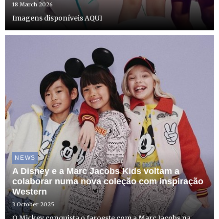
18 March 2026
Imagens disponíveis AQUI
NEWS
A Disney e a Marc Jacobs Kids voltam a
colaborar numa nova coleção com inspiração
Western
3 October 2025
O Mickey conquista o faroeste com a Marc Jacobs na