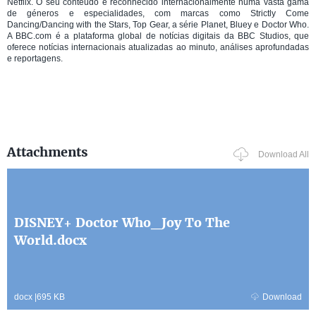
Netflix. O seu conteúdo é reconhecido internacionalmente numa vasta gama
de géneros e especialidades, com marcas como Strictly Come
Dancing/Dancing with the Stars, Top Gear, a série Planet, Bluey e Doctor Who.
A BBC.com é a plataforma global de notícias digitais da BBC Studios, que
oferece notícias internacionais atualizadas ao minuto, análises aprofundadas
e reportagens.
Attachments
Download All
DISNEY+ Doctor Who_Joy To The
World.docx
docx
|
695 KB
Download