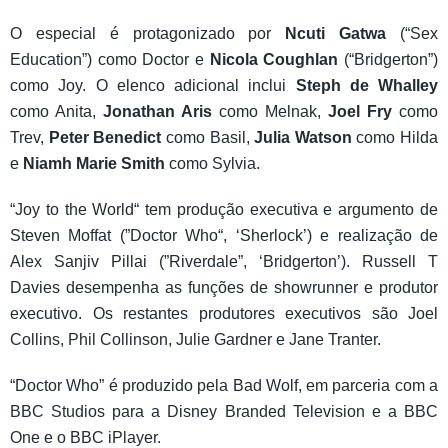
O especial é protagonizado por
Ncuti Gatwa
(“Sex
Education”) como Doctor e
Nicola Coughlan
(“Bridgerton”)
como Joy. O elenco adicional inclui
Steph de Whalley
como Anita,
Jonathan Aris
como Melnak,
Joel Fry
como
Trev,
Peter Benedict
como Basil,
Julia Watson
como Hilda
e
Niamh Marie Smith
como Sylvia.
“Joy to the World“ tem produção executiva e argumento de
Steven Moffat (”Doctor Who“, ‘Sherlock’) e realização de
Alex Sanjiv Pillai (”Riverdale”, ‘Bridgerton’). Russell T
Davies desempenha as funções de showrunner e produtor
executivo. Os restantes produtores executivos são Joel
Collins, Phil Collinson, Julie Gardner e Jane Tranter.
“Doctor Who” é produzido pela Bad Wolf, em parceria com a
BBC Studios para a Disney Branded Television e a BBC
One e o BBC iPlayer.