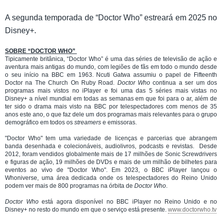
A segunda temporada de “Doctor Who” estreará em 2025 no
Disney+.
SOBRE “DOCTOR WHO”
Tipicamente britânica, “Doctor Who” é uma das séries de televisão de ação e
aventura mais antigas do mundo, com legiões de fãs em todo o mundo desde
o seu início na BBC em 1963. Ncuti Gatwa assumiu o papel de Fifteenth
Doctor na The Church On Ruby Road.
Doctor Who
continua a ser um dos
programas mais vistos no iPlayer e foi uma das 5 séries mais vistas no
Disney+ a nível mundial em todas as semanas em que foi para o ar, além de
ter sido o drama mais visto na BBC por telespectadores com menos de 35
anos este ano, o que faz dele um dos programas mais relevantes para o grupo
demográfico em todos os
streamers
e emissoras.
"Doctor Who" tem uma variedade de licenças e parcerias que abrangem
banda desenhada e colecionáveis, audiolivros, podcasts e revistas. Desde
2012, foram vendidos globalmente mais de 17 milhões de Sonic Screwdrivers
e figuras de ação, 19 milhões de DVDs e mais de um milhão de bilhetes para
eventos ao vivo de "Doctor Who". Em 2023, o BBC iPlayer lançou o
Whoniverse, uma área dedicada onde os telespectadores do Reino Unido
podem ver mais de 800 programas na órbita de
Doctor Who
.
Doctor Who
está agora disponível no BBC iPlayer no Reino Unido e no
Disney+ no resto do mundo em que o serviço está presente.
www.doctorwho.tv