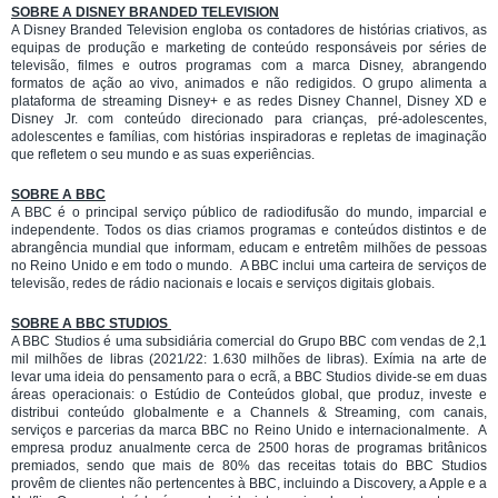
SOBRE A DISNEY BRANDED TELEVISION
A Disney Branded Television engloba os contadores de histórias criativos, as
equipas de produção e marketing de conteúdo responsáveis por séries de
televisão, filmes e outros programas com a marca Disney, abrangendo
formatos de ação ao vivo, animados e não redigidos. O grupo alimenta a
plataforma de streaming Disney+ e as redes Disney Channel, Disney XD e
Disney Jr. com conteúdo direcionado para crianças, pré-adolescentes,
adolescentes e famílias, com histórias inspiradoras e repletas de imaginação
que refletem o seu mundo e as suas experiências.
SOBRE A BBC
A BBC é o principal serviço público de radiodifusão do mundo, imparcial e
independente. Todos os dias criamos programas e conteúdos distintos e de
abrangência mundial que informam, educam e entretêm milhões de pessoas
no Reino Unido e em todo o mundo. A BBC inclui uma carteira de serviços de
televisão, redes de rádio nacionais e locais e serviços digitais globais.
SOBRE A BBC STUDIOS
A BBC Studios é uma subsidiária comercial do Grupo BBC com vendas de 2,1
mil milhões de libras (2021/22: 1.630 milhões de libras). Exímia na arte de
levar uma ideia do pensamento para o ecrã, a BBC Studios divide-se em duas
áreas operacionais: o Estúdio de Conteúdos global, que produz, investe e
distribui conteúdo globalmente e a Channels & Streaming, com canais,
serviços e parcerias da marca BBC no Reino Unido e internacionalmente. A
empresa produz anualmente cerca de 2500 horas de programas britânicos
premiados, sendo que mais de 80% das receitas totais do BBC Studios
provêm de clientes não pertencentes à BBC, incluindo a Discovery, a Apple e a