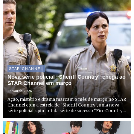
STAR CHANNEL
Nova série policial “Sheriff Country” chega ao
STAR Channel em março
19 March 2026
Ação, mistério e drama marcam o mês de março no STAR
Channel com a estreia de “Sheriff Country”, uma nova
série policial, spin-off da série de sucesso “Fire Country”.
No dia 31 de março, a partir das 22h15, o STAR Channel
não só começa a emitir esta nova e entusiasmante ...