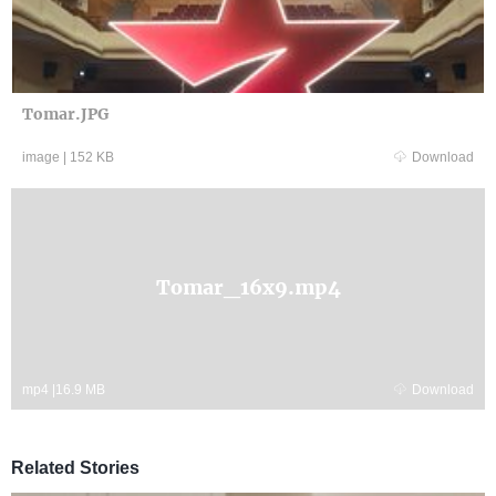
Tomar.JPG
image
|
152 KB
Download
Tomar_16x9.mp4
mp4
|
16.9 MB
Download
Related Stories