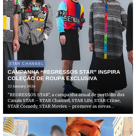
STAR CHANNEL
CAMPANHA “REGRESSOS STAR” INSPIRA
COLEÇÃO DE ROUPA EXCLUSIVA
22 January 2026
“REGRESSOS STAR”, a campanha anual de portfólio dos
Canais STAR – STAR Channel, STAR Life, STAR Crime,
STAR Comedy, STAR Movies – promove as novas
temporadas de séries e filmes de sucesso dos canais, com
um toque de nostalgia modernizada, para mostrar que
aquilo que nos ...