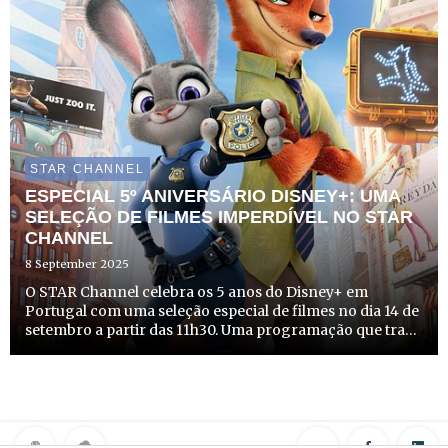
STAR CHANNEL
ESPECIAL 5º ANIVERSÁRIO DISNEY+: UMA
SELEÇÃO DE FILMES IMPERDÍVEL NO STAR
CHANNEL
8 September 2025
O STAR Channel celebra os 5 anos do Disney+ em
Portugal com uma seleção especial de filmes no dia 14 de
setembro a partir das 11h30. Uma programação que traz
histórias que fazem sonhar, grandes clássicos adaptados
em imagem real, heróis inesquecíveis e galáxias
distantes...