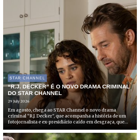
STAR CHANNEL
“R.J. DECKER” É O NOVO DRAMA CRIMINAL
DO STAR CHANNEL
29 July 2026
Em agosto, chega ao STAR Channel o novo drama
criminal “R.J. Decker”, que acompanha a história de um
fotojornalista e ex-presidiário caído em desgraça, que
recomeça a vida como investigador privado no
solarengo e criminoso Sul da Flórida. A estreia desta
produção que com...