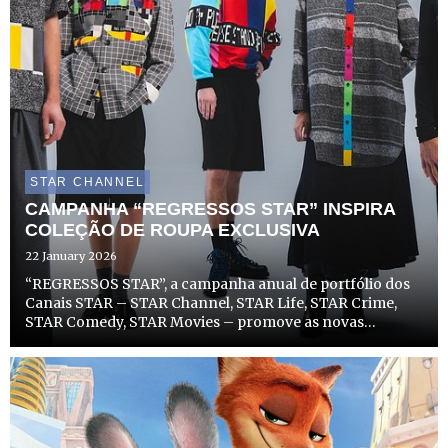
STAR CHANNEL
CAMPANHA “REGRESSOS STAR” INSPIRA
COLEÇÃO DE ROUPA EXCLUSIVA
22 January 2026
“REGRESSOS STAR”, a campanha anual de portfólio dos
Canais STAR – STAR Channel, STAR Life, STAR Crime,
STAR Comedy, STAR Movies – promove as novas
temporadas de séries e filmes de sucesso dos canais, com
um toque de nostalgia modernizada, para mostrar que
aquilo que nos ...