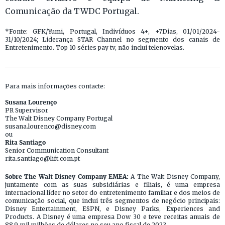
Comunicação da TWDC Portugal.
*Fonte: GFK/Yumi, Portugal, Indivíduos 4+, +7Dias, 01/01/2024-
31/10/2024; Liderança STAR Channel no segmento dos canais de
Entretenimento. Top 10 séries pay tv, não inclui telenovelas.
Para mais informações contacte:
Susana Lourenço
PR Supervisor
The Walt Disney Company Portugal
susana.lourenco@disney.com
ou
Rita Santiago
Senior Communication Consultant
rita.santiago@lift.com.pt
Sobre The Walt Disney Company EMEA:
A The Walt Disney Company,
juntamente com as suas subsidiárias e filiais, é uma empresa
internacional líder no setor do entretenimento familiar e dos meios de
comunicação social, que inclui três segmentos de negócio principais:
Disney Entertainment, ESPN, e Disney Parks, Experiences and
Products. A Disney é uma empresa Dow 30 e teve receitas anuais de
88,9 mil milhões de dólares no seu ano fiscal de 2023.