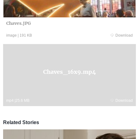
Chaves.JPG
image
|
191 KB
Download
Chaves_16x9.mp4
mp4
|
25.6 MB
Download
Related Stories