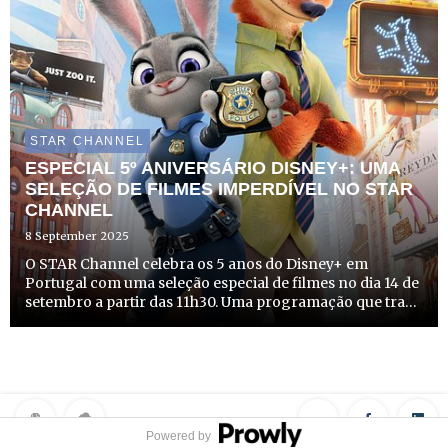
STAR CHANNEL
ESPECIAL 5º ANIVERSÁRIO DISNEY+: UMA
SELEÇÃO DE FILMES IMPERDÍVEL NO STAR
CHANNEL
8 September 2025
O STAR Channel celebra os 5 anos do Disney+ em
Portugal com uma seleção especial de filmes no dia 14 de
setembro a partir das 11h30. Uma programação que traz
histórias que fazem sonhar, grandes clássicos adaptados
em imagem real, heróis inesquecíveis e galáxias
distantes...
Powered by