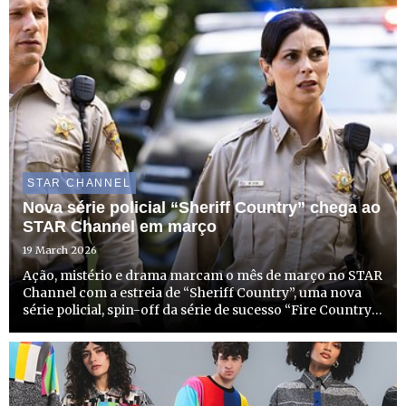
STAR CHANNEL
Nova série policial “Sheriff Country” chega ao
STAR Channel em março
19 March 2026
Ação, mistério e drama marcam o mês de março no STAR
Channel com a estreia de “Sheriff Country”, uma nova
série policial, spin-off da série de sucesso “Fire Country”.
No dia 31 de março, a partir das 22h15, o STAR Channel
não só começa a emitir esta nova e entusiasmante ...