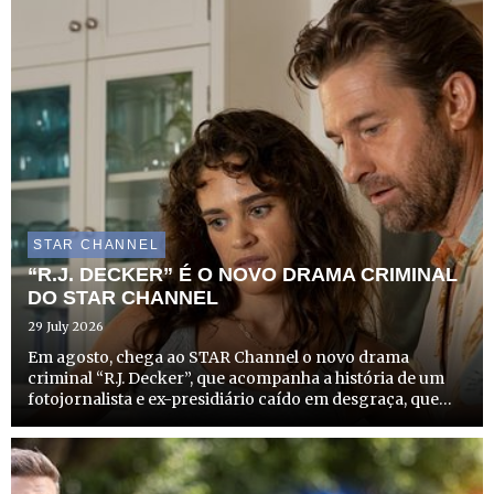
STAR CHANNEL
“R.J. DECKER” É O NOVO DRAMA CRIMINAL
DO STAR CHANNEL
29 July 2026
Em agosto, chega ao STAR Channel o novo drama
criminal “R.J. Decker”, que acompanha a história de um
fotojornalista e ex-presidiário caído em desgraça, que
recomeça a vida como investigador privado no
solarengo e criminoso Sul da Flórida. A estreia desta
produção que com...