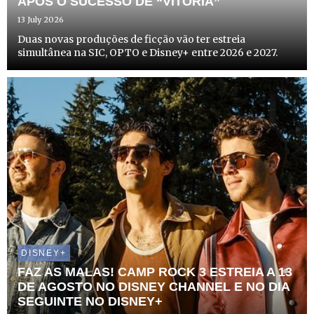
APÓS O SUCESSO DE “VITÓRIA”
13 July 2026
Duas novas produções de ficção vão ter estreia
simultânea na SIC, OPTO e Disney+ entre 2026 e 2027.
DISNEY+
FAZ AS MALAS! CAMP ROCK 3 ESTREIA A 13
DE AGOSTO NO DISNEY CHANNEL E NO DIA
SEGUINTE NO DISNEY+