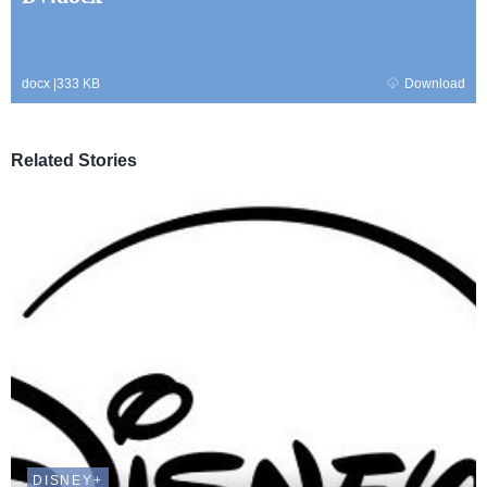
docx
|
333 KB
Download
Related Stories
DISNEY+