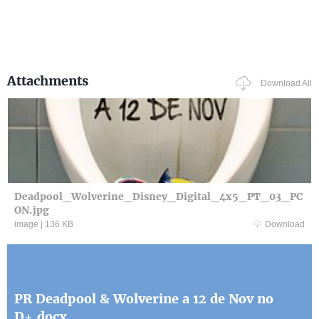
Attachments
Download All
Deadpool_Wolverine_Disney_Digital_4x5_PT_03_PC
ON.jpg
image
|
136 KB
Download
PR Deadpool & Wolverine a 12 de Nov no
D+.docx