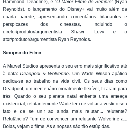
Hammond, Deadline), e “
O Maior Filme de Sempre
” (Ryan
Reynolds), o lançamento do Disney+ vai muito além da
quarta parede, apresentando comentários hilariantes e
perspicazes dos cineastas, incluindo o
diretor/produtor/argumentista Shawn Levy e o
ator/produtor/argumentista Ryan Reynolds.
Sinopse do Filme
A Marvel Studios apresenta o seu erro mais significativo até
à data:
Deadpool & Wolverine
. Um Wade Wilson apático
dedica-se ao trabalho na vida civil. Os seus dias como
Deadpool, um mercenário moralmente flexível, ficaram para
trás. Quando o seu planeta natal enfrenta uma ameaça
existencial, relutantemente Wade tem de voltar a vestir o seu
fato e de se unir ao ainda mais relutan... relutente?
Relutâncio? Tem de convencer um relutante Wolverine a...
Bolas, vejam o filme. As sinopses são tão estúpidas.