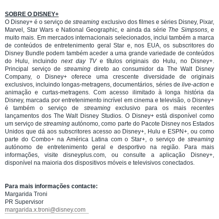
SOBRE O DISNEY+
O Disney+ é o serviço de
streaming
exclusivo dos filmes e séries Disney, Pixar,
Marvel, Star Wars e National Geographic, e ainda da série
The Simpsons
, e
muito mais. Em mercados internacionais selecionados, inclui também a marca
de conteúdos de entretenimento geral Star e, nos EUA, os subscritores do
Disney Bundle podem também aceder a uma grande variedade de conteúdos
do Hulu, incluindo
next day TV
e títulos originais do Hulu, no Disney+.
Principal serviço de
streaming
direto ao consumidor da The Walt Disney
Company, o Disney+ oferece uma crescente diversidade de originais
exclusivos, incluindo longas-metragens, documentários, séries de
live-action
e
animação e curtas-metragens. Com acesso ilimitado à longa história da
Disney, marcada por entretenimento incrível em cinema e televisão, o Disney+
é também o serviço de
streaming
exclusivo para os mais recentes
lançamentos dos The Walt Disney Studios. O Disney+ está disponível como
um serviço de
streaming
autónomo, como parte do Pacote Disney nos Estados
Unidos que dá aos subscritores acesso ao Disney+, Hulu e ESPN+, ou como
parte do Combo+ na América Latina com o Star+, o serviço de
streaming
autónomo de entretenimento geral e desportivo na região. Para mais
informações, visite disneyplus.com, ou consulte a aplicação Disney+,
disponível na maioria dos dispositivos móveis e televisivos conectados.
Para mais informações contacte:
Margarida Troni
PR Supervisor
margarida.x.troni@disney.com