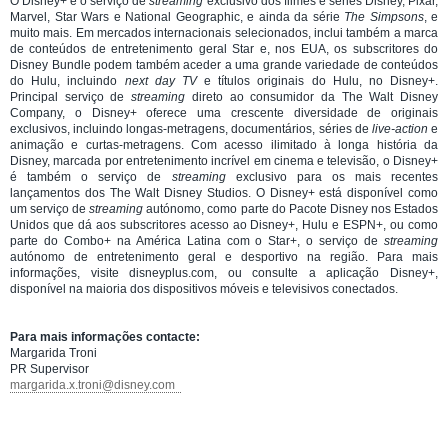
O Disney+ é o serviço de
streaming
exclusivo dos filmes e séries Disney, Pixar,
Marvel, Star Wars e National Geographic, e ainda da série
The Simpsons
, e
muito mais. Em mercados internacionais selecionados, inclui também a marca
de conteúdos de entretenimento geral Star e, nos EUA, os subscritores do
Disney Bundle podem também aceder a uma grande variedade de conteúdos
do Hulu, incluindo
next day TV
e títulos originais do Hulu, no Disney+.
Principal serviço de
streaming
direto ao consumidor da The Walt Disney
Company, o Disney+ oferece uma crescente diversidade de originais
exclusivos, incluindo longas-metragens, documentários, séries de
live-action
e
animação e curtas-metragens. Com acesso ilimitado à longa história da
Disney, marcada por entretenimento incrível em cinema e televisão, o Disney+
é também o serviço de
streaming
exclusivo para os mais recentes
lançamentos dos The Walt Disney Studios. O Disney+ está disponível como
um serviço de
streaming
autónomo, como parte do Pacote Disney nos Estados
Unidos que dá aos subscritores acesso ao Disney+, Hulu e ESPN+, ou como
parte do Combo+ na América Latina com o Star+, o serviço de
streaming
autónomo de entretenimento geral e desportivo na região. Para mais
informações, visite disneyplus.com, ou consulte a aplicação Disney+,
disponível na maioria dos dispositivos móveis e televisivos conectados.
Para mais informações contacte:
Margarida Troni
PR Supervisor
margarida.x.troni@disney.com