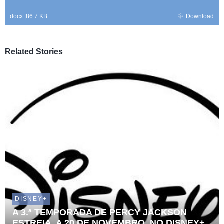
docx
|
86.7 KB
Download
Related Stories
DISNEY+
A 3.ª TEMPORADA DE PERCY JACKSON
ESTREIA, A 20 DE NOVEMBRO, NO DISNEY+