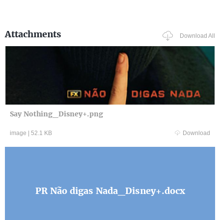
Attachments
Download All
Say Nothing_Disney+.png
image
|
52.1 KB
Download
PR Não digas Nada_Disney+.docx