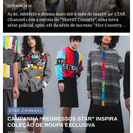
19 March 2026
Ação, mistério e drama marcam o mês de março no STAR
Channel com a estreia de “Sheriff Country”, uma nova
série policial, spin-off da série de sucesso “Fire Country”.
No dia 31 de março, a partir das 22h15, o STAR Channel
não só começa a emitir esta nova e entusiasmante ...
STAR CHANNEL
CAMPANHA “REGRESSOS STAR” INSPIRA
COLEÇÃO DE ROUPA EXCLUSIVA
22 January 2026