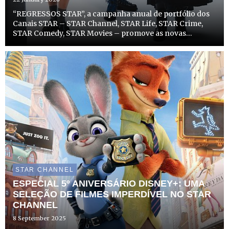
“REGRESSOS STAR”, a campanha anual de portfólio dos
Canais STAR – STAR Channel, STAR Life, STAR Crime,
STAR Comedy, STAR Movies – promove as novas
temporadas de séries e filmes de sucesso dos canais, com
um toque de nostalgia modernizada, para mostrar que
aquilo que nos ...
STAR CHANNEL
ESPECIAL 5º ANIVERSÁRIO DISNEY+: UMA
SELEÇÃO DE FILMES IMPERDÍVEL NO STAR
CHANNEL
8 September 2025