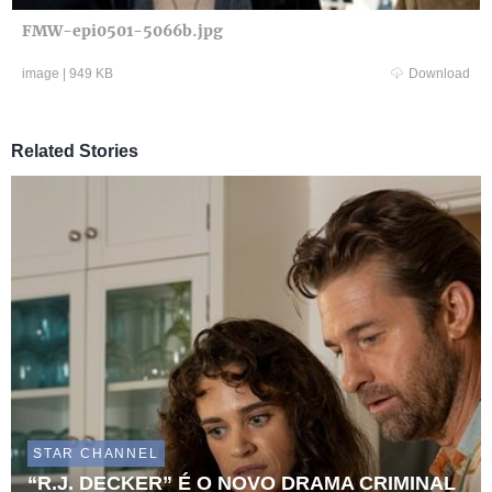
FMW-epi0501-5066b.jpg
image
|
949 KB
Download
Related Stories
STAR CHANNEL
“R.J. DECKER” É O NOVO DRAMA CRIMINAL