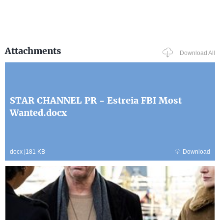
Attachments
Download All
STAR CHANNEL PR - Estreia FBI Most
Wanted.docx
docx
|
181 KB
Download