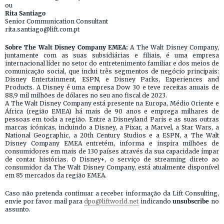
ou
Rita Santiago
Senior Communication Consultant
rita.santiago@lift.com.pt
Sobre The Walt Disney Company EMEA:
A The Walt Disney Company,
juntamente com as suas subsidiárias e filiais, é uma empresa
internacional líder no setor do entretenimento familiar e dos meios de
comunicação social, que inclui três segmentos de negócio principais:
Disney Entertainment, ESPN, e Disney Parks, Experiences and
Products. A Disney é uma empresa Dow 30 e teve receitas anuais de
88,9 mil milhões de dólares no seu ano fiscal de 2023.
A The Walt Disney Company está presente na Europa, Médio Oriente e
África (região EMEA) há mais de 90 anos e emprega milhares de
pessoas em toda a região. Entre a Disneyland Paris e as suas outras
marcas icónicas, incluindo a Disney, a Pixar, a Marvel, a Star Wars, a
National Geographic, a 20th Century Studios e a ESPN, a The Walt
Disney Company EMEA entretém, informa e inspira milhões de
consumidores em mais de 130 países através da sua capacidade ímpar
de contar histórias. O Disney+, o serviço de streaming direto ao
consumidor da The Walt Disney Company, está atualmente disponível
em 85 mercados da região EMEA.
Caso não pretenda continuar a receber informação da Lift Consulting,
envie por favor mail para
dpo@liftworld.net
indicando
unsubscribe
no
assunto.