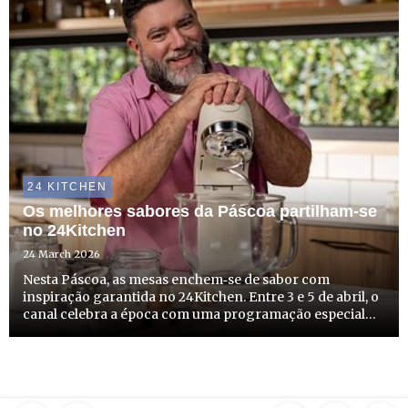
24 KITCHEN
Os melhores sabores da Páscoa partilham-se
no 24Kitchen
24 March 2026
Nesta Páscoa, as mesas enchem‑se de sabor com
inspiração garantida no 24Kitchen. Entre 3 e 5 de abril, o
canal celebra a época com uma programação especial
dedicada às tradições e aos pratos que tornam esta
quadra ainda mais especial. Ao longo do fim de semana,
algumas d...