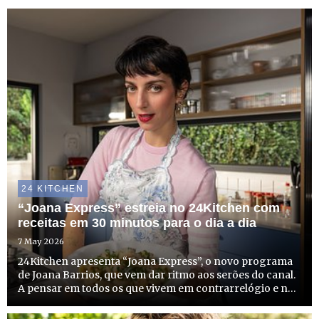
24 KITCHEN
“Joana Express” estreia no 24Kitchen com
receitas em 30 minutos para o dia a dia
7 May 2026
24Kitchen apresenta “Joana Express”, o novo programa
de Joana Barrios, que vem dar ritmo aos serões do canal.
A pensar em todos os que vivem em contrarrelógio e não
têm tempo a perder, mas que não abdicam de sabor,
criatividade e estilo à mesa, o programa é um aliado de ...