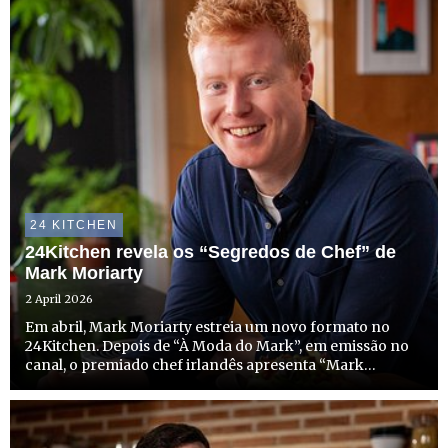
24 KITCHEN
24Kitchen revela os “Segredos de Chef” de
Mark Moriarty
2 April 2026
Em abril, Mark Moriarty estreia um novo formato no
24Kitchen. Depois de “À Moda do Mark”, em emissão no
canal, o premiado chef irlandês apresenta “Mark
Moriarty - Segredos de Chef”, onde desafia os
espectadores a repensar a forma como cozinham em
casa e a criar refeições...