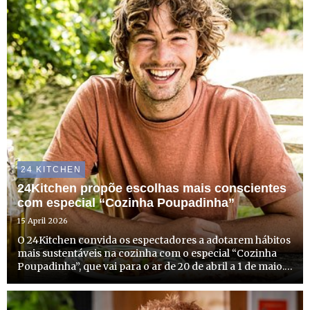
24 KITCHEN
24Kitchen propõe escolhas mais conscientes
com especial “Cozinha Poupadinha”
15 April 2026
O 24Kitchen convida os espectadores a adotarem hábitos
mais sustentáveis na cozinha com o especial “Cozinha
Poupadinha”, que vai para o ar de 20 de abril a 1 de maio.
Com duas novas estreias e episódios especiais de
algumas caras bem conhecidas do canal, o 24Kitchen
dedi...