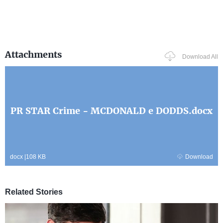
Attachments
Download All
PR STAR Crime - MCDONALD e DODDS.docx
docx
|
108 KB
Download
Related Stories