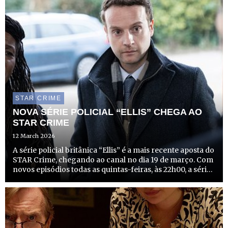
STAR CRIME
NOVA SÉRIE POLICIAL “ELLIS” CHEGA AO
STAR CRIME
12 March 2026
A série policial britânica “Ellis” é a mais recente aposta do
STAR Crime, chegando ao canal no dia 19 de março. Com
novos episódios todas as quintas-feiras, às 22h00, a série
promete mergulhar os espectadores em investigações
complexas e cheias de suspense no norte de In...