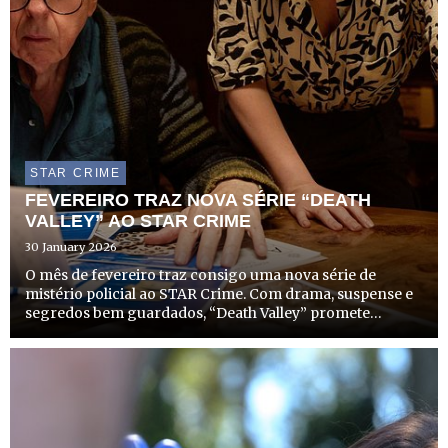
STAR CRIME
FEVEREIRO TRAZ NOVA SÉRIE “DEATH
VALLEY” AO STAR CRIME
30 January 2026
O mês de fevereiro traz consigo uma nova série de
mistério policial ao STAR Crime. Com drama, suspense e
segredos bem guardados, “Death Valley” promete
envolver os telespectadores com investigações
complexas numa pequena comunidade rural do País de
Gales.