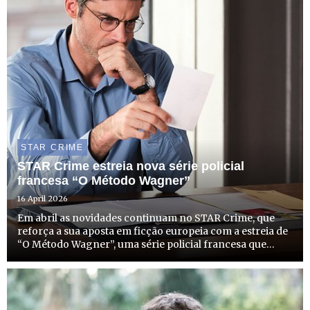
STAR CRIME
STAR Crime estreia nova série policial
francesa “O Método Wagner”
16 April 2026
Em abril as novidades continuam no STAR Crime, que
reforça a sua aposta em ficção europeia com a estreia de
“O Método Wagner”, uma série policial francesa que
chega ao canal no dia 21 de abril, terça-feira, às 22h00,
com emissão todas as terças-feiras à mesma hora.