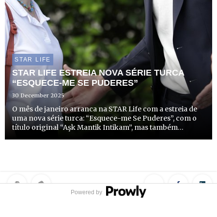
STAR LIFE
STAR LIFE ESTREIA NOVA SÉRIE TURCA
“ESQUECE-ME SE PUDERES”
30 December 2025
O mês de janeiro arranca na STAR Life com a estreia de
uma nova série turca: “Esquece-me Se Puderes”, com o
título original “Aşk Mantik Intikam”, mas também
conhecida como “Love, Reason, Get Even”. Trata-se de
uma adaptação do drama coreano de sucesso “Cunning
Single Lad...
Powered by
Privacy Policy