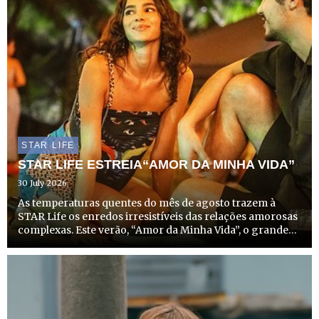
STAR LIFE
STAR LIFE ESTREIA“AMOR DA MINHA VIDA”
30 July 2026
As temperaturas quentes do mês de agosto trazem à
STAR Life os enredos irresistíveis das relações amorosas
complexas. Este verão, “Amor da Minha Vida”, o grande
sucesso do Disney+ no Brasil, chega a Portugal, com
estreia marcada para dia 14 de agosto, a partir das
22h20,...