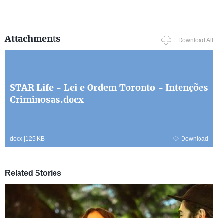
Attachments
Download All
STAR Life - Lei e Ordem Toronto - Intenções
Criminosas.docx
docx
|
125 KB
Download
Related Stories