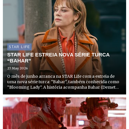
STAR LIFE
STAR LIFE ESTREIA NOVA SÉRIE TURCA
“BAHAR”
27 May 2026
O mês de junho arranca na STAR Life com a estreia de
uma nova série turca: “Bahar”, também conhecida como
“Blooming Lady”. A história acompanha Bahar (Demet
Evgâr) – a protagonista que dá nome à série.