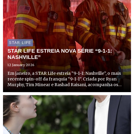
STAR LIFE
STAR LIFE ESTREIA NOVA SÉRIE “9-1-1:
NASHVILLE”
12 January 2026
Em janeiro, a STAR Life estreia “9-1-1: Nashville”, o mais
recente spin-off da franquia “9-1-1”. Criada por Ryan
Murphy, Tim Minear e Rashad Raisani, acompanha os
socorristas de Nashville, no Tennessee, incluindo
bombeiros, paramédicos e polícias da cidade, enquanto
enfr...