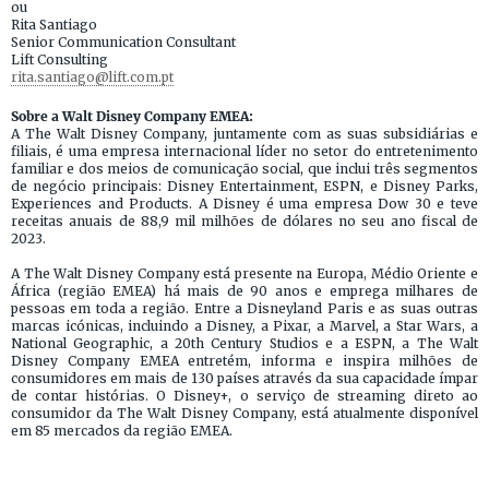
ou
Rita Santiago
Senior Communication Consultant
Lift Consulting
rita.santiago@lift.com.pt
Sobre a Walt Disney Company EMEA:
A The Walt Disney Company, juntamente com as suas subsidiárias e
filiais, é uma empresa internacional líder no setor do entretenimento
familiar e dos meios de comunicação social, que inclui três segmentos
de negócio principais: Disney Entertainment, ESPN, e Disney Parks,
Experiences and Products. A Disney é uma empresa Dow 30 e teve
receitas anuais de 88,9 mil milhões de dólares no seu ano fiscal de
2023.
A The Walt Disney Company está presente na Europa, Médio Oriente e
África (região EMEA) há mais de 90 anos e emprega milhares de
pessoas em toda a região. Entre a Disneyland Paris e as suas outras
marcas icónicas, incluindo a Disney, a Pixar, a Marvel, a Star Wars, a
National Geographic, a 20th Century Studios e a ESPN, a The Walt
Disney Company EMEA entretém, informa e inspira milhões de
consumidores em mais de 130 países através da sua capacidade ímpar
de contar histórias. O Disney+, o serviço de streaming direto ao
consumidor da The Walt Disney Company, está atualmente disponível
em 85 mercados da região EMEA.