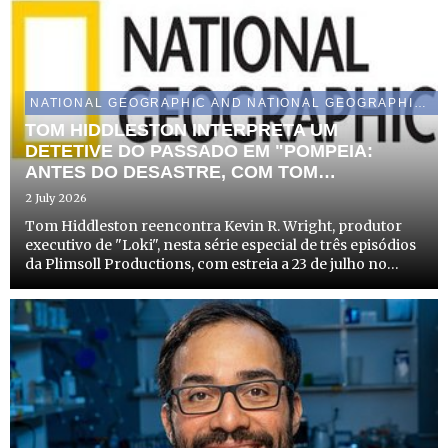
NATIONAL GEOGRAPHIC AND NATIONAL GEOGRAPHIC WILD
TOM HIDDLESTON INTERPRETA UM
DETETIVE DO PASSADO EM "POMPEIA:
ANTES DO DESASTRE, COM TOM
HIDDLESTON" A INOVADORA INVESTIGAÇÃO
2 July 2026
DA NATIONAL GEOGRAPHIC SOBRE AS
Tom Hiddleston reencontra Kevin R. Wright, produtor
ÚLTIMAS HORAS DA CIDADE
executivo de "Loki", nesta série especial de três episódios
da Plimsoll Productions, com estreia a 23 de julho no
Disney+ e a 27 de julho no canal National Geographic