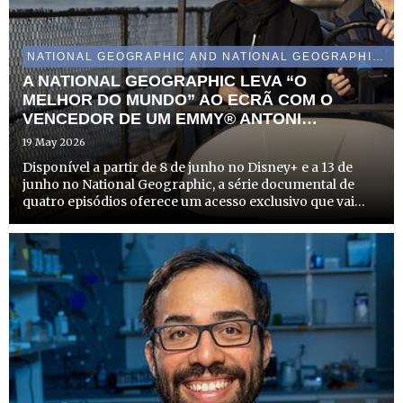
NATIONAL GEOGRAPHIC AND NATIONAL GEOGRAPHIC WILD
A NATIONAL GEOGRAPHIC LEVA “O
MELHOR DO MUNDO” AO ECRÃ COM O
VENCEDOR DE UM EMMY® ANTONI
POROWSKI, NO MÊS DE JUNHO
19 May 2026
Disponível a partir de 8 de junho no Disney+ e a 13 de
junho no National Geographic, a série documental de
quatro episódios oferece um acesso exclusivo que vai
muito além dos guias turísticos, explorando a Cidade do
México, Paris, Londres e Nova Iorque