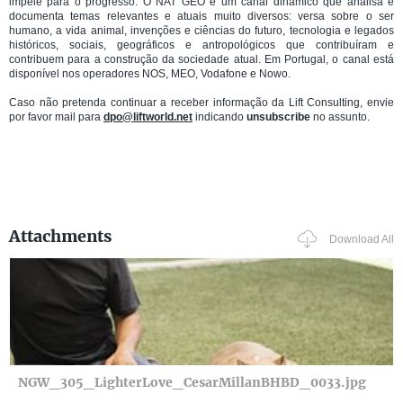
impele para o progresso. O NAT GEO é um canal dinâmico que analisa e
documenta temas relevantes e atuais muito diversos: versa sobre o ser
humano, a vida animal, invenções e ciências do futuro, tecnologia e legados
históricos, sociais, geográficos e antropológicos que contribuíram e
contribuem para a construção da sociedade atual. Em Portugal, o canal está
disponível nos operadores NOS, MEO, Vodafone e Nowo.
Caso não pretenda continuar a receber informação da Lift Consulting, envie
por favor mail para
dpo@liftworld.net
indicando
unsubscribe
no assunto.
Attachments
Download All
NGW_305_LighterLove_CesarMillanBHBD_0033.jpg