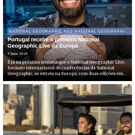
NATIONAL GEOGRAPHIC AND NATIONAL GEOGRAPHIC WILD
Portugal recebe o primeiro National
Geographic Live da Europa
9 June 2026
É já na próxima semana que o National Geographic Live,
formato internacional de conferências da National
Geographic, se estreia na Europa, com duas edições em
Portugal. A edição em Lisboa tem lugar no dia 16 de
junho, no Museu do Oriente, e a do Porto acontece a 18
de ju...