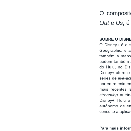
O composit
Out
e
Us
, é
SOBRE O DISN
O Disney+ é o 
Geographic, e a
também a marca 
podem também ac
do Hulu, no Dis
Disney+ oferece 
séries de
live-ac
por entretenimen
mais recentes 
streaming
autón
Disney+, Hulu 
autónomo de ent
consulte a aplic
Para mais info