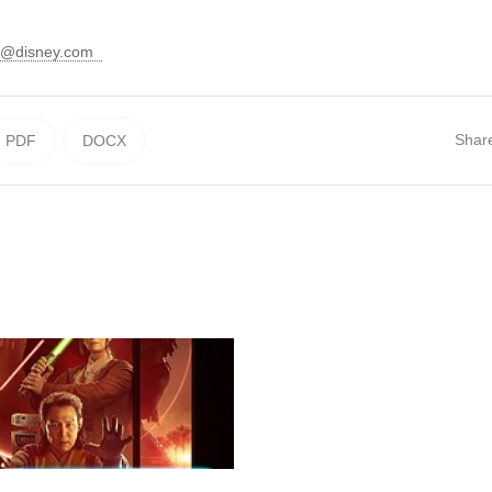
ni@disney.com
Shar
PDF
DOCX