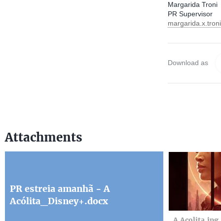
Margarida Troni
PR Supervisor
margarida.x.tro
Download as
Attachments
PR estreia amanhã - A
Acólita_Disney+.docx
A Acolita.jpg