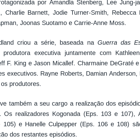
rotagonizada por Amandla Stenberg, Lee Jung-ja
, Charlie Barnett, Jodie Turner-Smith, Rebecca
apman, Joonas Suotamo e Carrie-Anne Moss.
dland criou a série, baseada na
Guerra das Es
 produtora executiva juntamente com Kathlee
ff F. King e Jason Micallef. Charmaine DeGraté 
es executivos. Rayne Roberts, Damian Anderson,
os produtores.
ve também a seu cargo a realização dos episódio
. Os realizadores Kogonada (Eps. 103 e 107), 
e 105) e Hanelle Culpepper (Eps. 106 e 108) sã
ção dos restantes episódios.