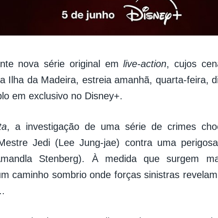
nte nova série original em
live-action
, cujos ce
a Ilha da Madeira, estreia amanhã, quarta-feira, d
plo em exclusivo no Disney+.
ta
, a investigação de uma série de crimes ch
Mestre Jedi (Lee Jung-jae) contra uma perigosa
Amandla Stenberg). À medida que surgem ma
m caminho sombrio onde forças sinistras revela
..