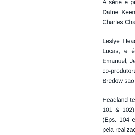
A série é p
Dafne Keen
Charles Ch
Leslye Hea
Lucas, e é
Emanuel, Je
co-produtor
Bredow são 
Headland te
101 & 102)
(Eps. 104 
pela realiza