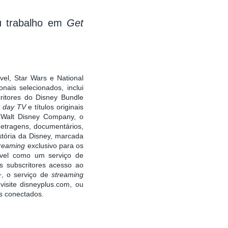
eu trabalho em
Get
rvel, Star Wars e National
nais selecionados, inclui
ritores do Disney Bundle
t day TV
e títulos originais
 Walt Disney Company, o
metragens, documentários,
stória da Disney, marcada
treaming
exclusivo para os
ível como um serviço de
 subscritores acesso ao
, o serviço de
streaming
isite disneyplus.com, ou
os conectados.