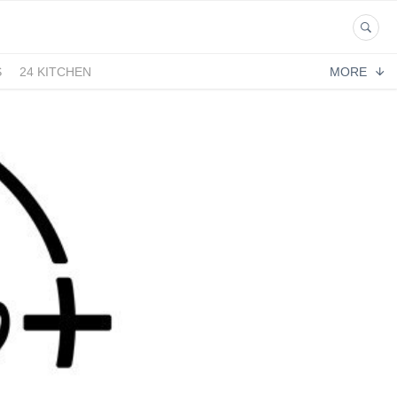
S
24 KITCHEN
MORE