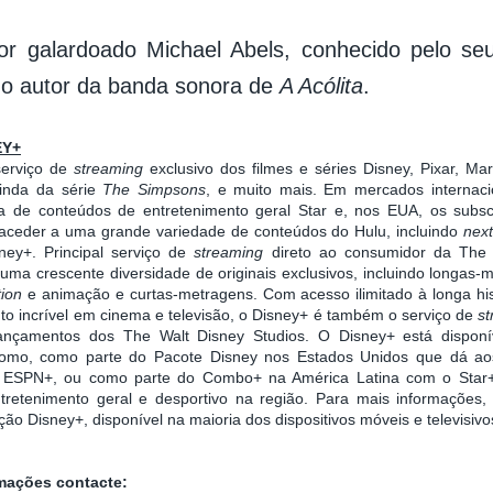
or galardoado Michael Abels, conhecido pelo s
 o autor da banda sonora de
A Acólita
.
EY+
serviço de
streaming
exclusivo dos filmes e séries Disney, Pixar, Ma
inda da série
The Simpsons
, e muito mais. Em mercados internacio
de conteúdos de entretenimento geral Star e, nos EUA, os subsc
eder a uma grande variedade de conteúdos do Hulu, incluindo
nex
ney+. Principal serviço de
streaming
direto ao consumidor da The
uma crescente diversidade de originais exclusivos, incluindo longas-
tion
e animação e curtas-metragens. Com acesso ilimitado à longa hi
to incrível em cinema e televisão, o Disney+ é também o serviço de
s
lançamentos dos The Walt Disney Studios. O Disney+ está dispon
omo, como parte do Pacote Disney nos Estados Unidos que dá aos
e ESPN+, ou como parte do Combo+ na América Latina com o Star+
retenimento geral e desportivo na região. Para mais informações, v
ação Disney+, disponível na maioria dos dispositivos móveis e televisiv
rmações contacte: