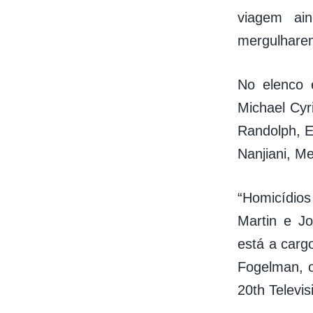
viagem ai
mergulharem
No elenco 
Michael Cyr
Randolph, E
Nanjiani, Me
“Homicídios
Martin e Jo
está a carg
Fogelman, o
20th Televis