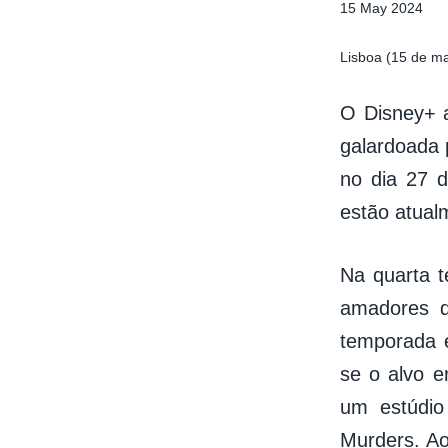
15 May 2024
Lisboa (15 de m
O Disney+ a
galardoada 
no dia 27 d
estão atual
Na quarta t
amadores d
temporada e
se o alvo e
um estúdio
Murders. Ao