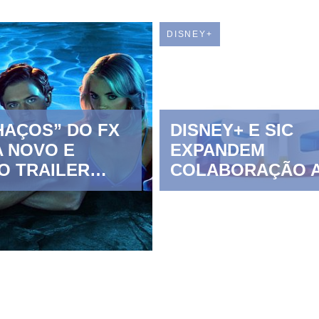
DISNEY+
HAÇOS” DO FX
DISNEY+ E SIC
 NOVO E
EXPANDEM
O TRAILER
COLABORAÇÃO 
DA ESTREIA EM
O SUCESSO DE
IVO NO
“VITÓRIA”
+ A 6 DE
O