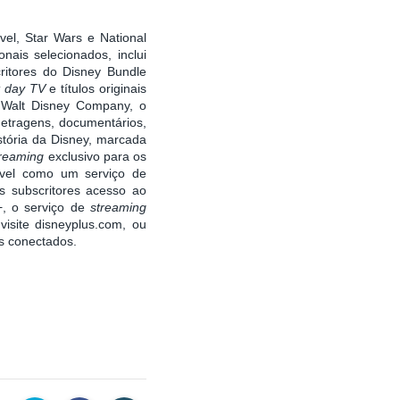
rvel, Star Wars e National
nais selecionados, inclui
ritores do Disney Bundle
t day TV
e títulos originais
 Walt Disney Company, o
metragens, documentários,
stória da Disney, marcada
treaming
exclusivo para os
ível como um serviço de
 subscritores acesso ao
, o serviço de
streaming
isite disneyplus.com, ou
os conectados.