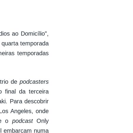
ios ao Domicílio”,
a quarta temporada
meiras temporadas
trio de
podcasters
final da terceira
ki. Para descobrir
 Los Angeles, onde
re o
podcast
Only
bel embarcam numa