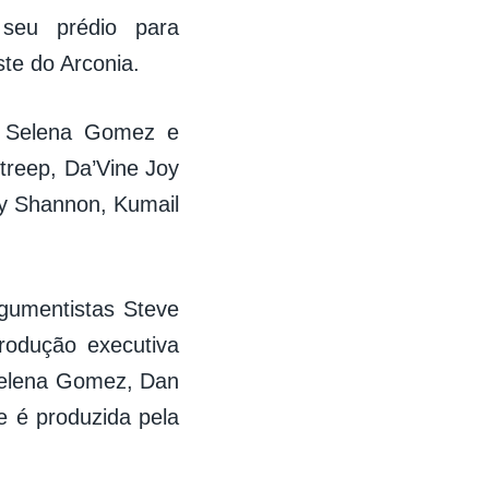
seu prédio para
te do Arconia.
, Selena Gomez e
treep, Da’Vine Joy
ly Shannon, Kumail
rgumentistas Steve
rodução executiva
 Selena Gomez, Dan
e é produzida pela