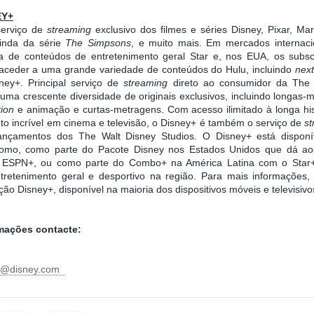
EY+
serviço de
streaming
exclusivo dos filmes e séries Disney, Pixar, Ma
inda da série
The Simpsons
, e muito mais. Em mercados internacio
de conteúdos de entretenimento geral Star e, nos EUA, os subsc
eder a uma grande variedade de conteúdos do Hulu, incluindo
nex
ney+. Principal serviço de
streaming
direto ao consumidor da The
uma crescente diversidade de originais exclusivos, incluindo longas-
tion
e animação e curtas-metragens. Com acesso ilimitado à longa hi
to incrível em cinema e televisão, o Disney+ é também o serviço de
s
lançamentos dos The Walt Disney Studios. O Disney+ está dispon
omo, como parte do Pacote Disney nos Estados Unidos que dá aos
e ESPN+, ou como parte do Combo+ na América Latina com o Star+
retenimento geral e desportivo na região. Para mais informações, v
ação Disney+, disponível na maioria dos dispositivos móveis e televisiv
rmações contacte:
ni@disney.com