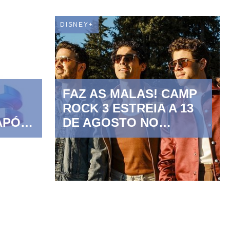
DISNEY+
FAZ AS MALAS! CAMP
ROCK 3 ESTREIA A 13
APÓS
DE AGOSTO NO
DISNEY CHANNEL E
NO DIA SEGUINTE NO
DISNEY+