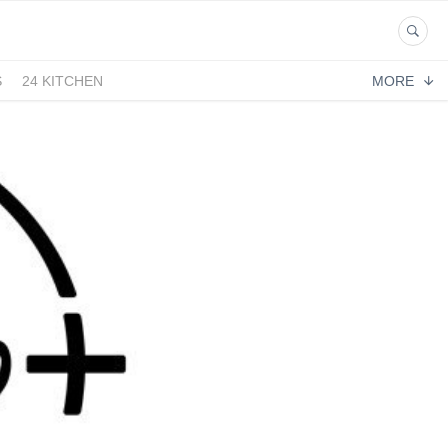
S
24 KITCHEN
MORE