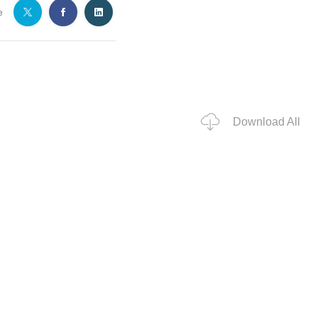
e
Download All