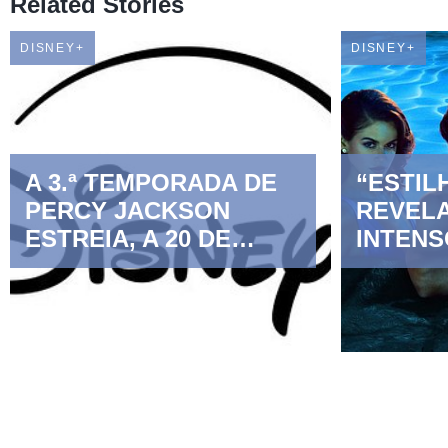
Related Stories
DISNEY+
DISNEY+
A 3.ª TEMPORADA DE
“ESTIL
PERCY JACKSON
REVELA
ESTREIA, A 20 DE
INTENS
NOVEMBRO, NO
ANTES 
DISNEY+
EXCLUS
DISNEY
AGOST