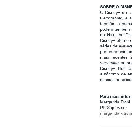
SOBRE O DISN
O Disney+ é o 
Geographic, e a
também a marca 
podem também ac
do Hulu, no Dis
Disney+ oferece 
séries de
live-ac
por entretenimen
mais recentes 
streaming
autón
Disney+, Hulu 
autónomo de ent
consulte a aplic
Para mais info
Margarida Troni
PR Supervisor
margarida.x.tro