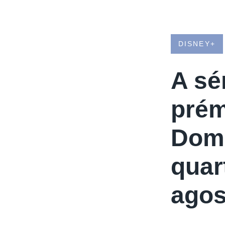
DISNEY+
A sé
prém
Domi
quar
agos