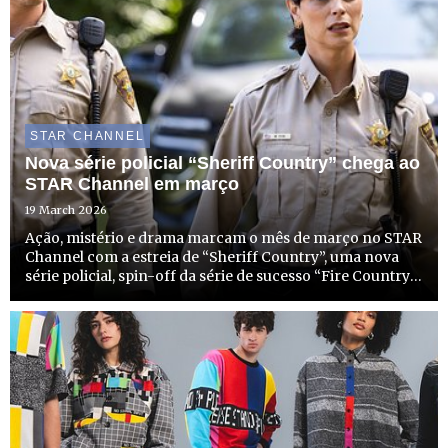
STAR CHANNEL
Nova série policial “Sheriff Country” chega ao
STAR Channel em março
19 March 2026
Ação, mistério e drama marcam o mês de março no STAR
Channel com a estreia de “Sheriff Country”, uma nova
série policial, spin-off da série de sucesso “Fire Country”.
No dia 31 de março, a partir das 22h15, o STAR Channel
não só começa a emitir esta nova e entusiasmante ...