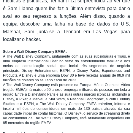
médicas e psíquicas, Tennant fica surpreendida ao ver que
é Sam Hanna quem lhe faz a última entrevista para dar o
aval ao seu regresso a funções. Além disso, quando a
equipa descobre uma falha na base de dados do U.S.
Marshal, Sam junta-se a Tennant em Las Vegas para
localizar o hacker.
Sobre a Walt Disney Company EMEA:
A The Walt Disney Company, juntamente com as suas subsidiárias e filiais, é
uma empresa internacional líder no setor do entretenimento familiar e dos
meios de comunicação social, que inclui três segmentos de negócio
principais: Disney Entertainment, ESPN, e Disney Parks, Experiences and
Products. A Disney é uma empresa Dow 30 e teve receitas anuais de 88,9 mil
milhões de dólares no seu ano fiscal de 2023.
A The Walt Disney Company está presente na Europa, Médio Oriente e África
(região EMEA) há mais de 90 anos e emprega milhares de pessoas em toda a
região. Entre a Disneyland Paris e as suas outras marcas icónicas, incluindo a
Disney, a Pixar, a Marvel, a Star Wars, a National Geographic, a 20th Century
Studios e a ESPN, a The Walt Disney Company EMEA entretém, informa e
inspira milhões de consumidores em mais de 130 países através da sua
capacidade ímpar de contar histórias. O Disney+, o serviço de streaming direto
ao consumidor da The Walt Disney Company, está atualmente disponível em
85 mercados da região EMEA.