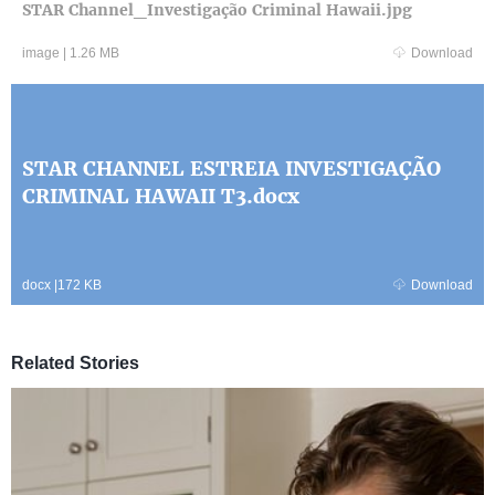
STAR Channel_Investigação Criminal Hawaii.jpg
image
|
1.26 MB
Download
STAR CHANNEL ESTREIA INVESTIGAÇÃO
CRIMINAL HAWAII T3.docx
docx
|
172 KB
Download
Related Stories