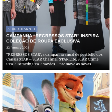
STAR CHANNEL
CAMPANHA “REGRESSOS STAR” INSPIRA
COLEÇÃO DE ROUPA EXCLUSIVA
22 January 2026
“REGRESSOS STAR”, a campanha anual de portfólio dos
Canais STAR – STAR Channel, STAR Life, STAR Crime,
STAR Comedy, STAR Movies – promove as novas
temporadas de séries e filmes de sucesso dos canais, com
um toque de nostalgia modernizada, para mostrar que
aquilo que nos ...