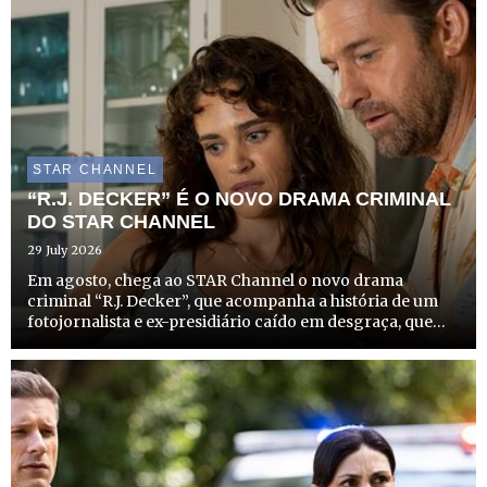
STAR CHANNEL
“R.J. DECKER” É O NOVO DRAMA CRIMINAL
DO STAR CHANNEL
29 July 2026
Em agosto, chega ao STAR Channel o novo drama
criminal “R.J. Decker”, que acompanha a história de um
fotojornalista e ex-presidiário caído em desgraça, que
recomeça a vida como investigador privado no
solarengo e criminoso Sul da Flórida. A estreia desta
produção que com...