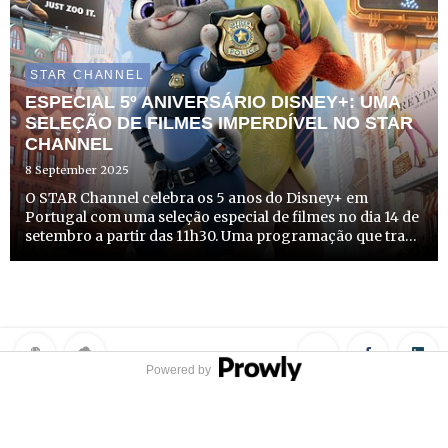
STAR CHANNEL
ESPECIAL 5º ANIVERSÁRIO DISNEY+: UMA
SELEÇÃO DE FILMES IMPERDÍVEL NO STAR
CHANNEL
8 September 2025
O STAR Channel celebra os 5 anos do Disney+ em
Portugal com uma seleção especial de filmes no dia 14 de
setembro a partir das 11h30. Uma programação que traz
histórias que fazem sonhar, grandes clássicos adaptados
em imagem real, heróis inesquecíveis e galáxias
distantes...
Powered by
Privacy Policy