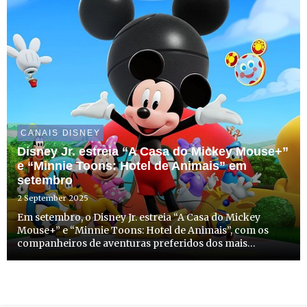
CANAIS DISNEY
Disney Jr. estreia “A Casa do Mickey Mouse+”
e “Minnie Toons: Hotel de Animais” em
setembro
2 September 2025
Em setembro, o Disney Jr. estreia “A Casa do Mickey
Mouse+” e “Minnie Toons: Hotel de Animais”, com os
companheiros de aventuras preferidos dos mais
pequenos, o Mickey,a Minnie e os seus amigos. As duas
séries têm estreia marcada para dia 8 de setembro, a
partir das 8h30...