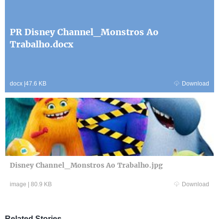
PR Disney Channel_Monstros Ao
Trabalho.docx
docx
|
47.6 KB
Download
Disney Channel_Monstros Ao Trabalho.jpg
image
|
80.9 KB
Download
Related Stories