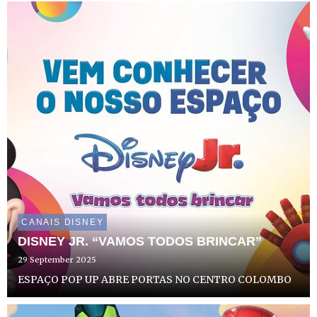
internacional em “Miraculous World: As Aventuras de
Ladybug em Tóquio, S...
CANAIS DISNEY
DISNEY JR. “VAMOS TODOS BRINCAR”
29 September 2025
ESPAÇO POP UP ABRE PORTAS NO CENTRO COLOMBO