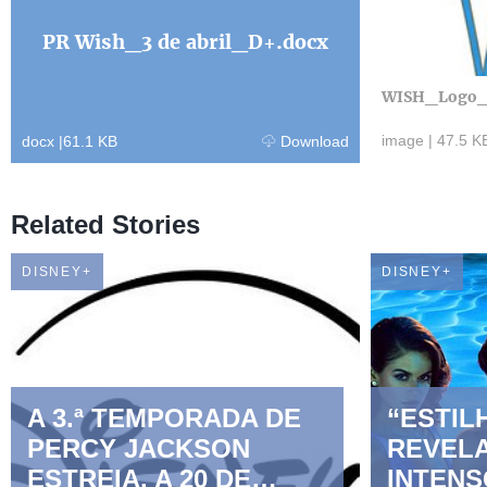
PR Wish_3 de abril_D+.docx
WISH_Logo_
image
|
47.5 K
docx
|
61.1 KB
Download
Related Stories
DISNEY+
DISNEY+
A 3.ª TEMPORADA DE
“ESTIL
PERCY JACKSON
REVELA
ESTREIA, A 20 DE
INTENS