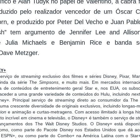
ico e Alan Tudyk no papel de Valentino, a cabra f
nduzido pelo realizador vencedor de um Óscar 
rn, e produzido por Peter Del Vecho e Juan Pab
sh” tem argumento de Jennifer Lee and Alliso
de Julia Michaels e Benjamin Rice e banda so
Dave Metzger.
EY+
serviço de
streaming
exclusivo dos filmes e séries Disney, Pixar, Ma
inda da série
The Simpsons
, e muito mais. Em mercados internacio
de conteúdos de entretenimento geral Star e, nos EUA, os subsc
eder a uma grande variedade de conteúdos do Hulu, incluindo
nex
ney+. Principal serviço de
streaming
direto ao consumidor da The
uma crescente diversidade de originais exclusivos, incluindo longas-
tion
e animação e curtas-metragens. Com acesso ilimitado à longa hi
to incrível em cinema e televisão, o Disney+ é também o serviço de
s
lançamentos dos The Walt Disney Studios. O Disney+ está dispon
omo, como parte do Pacote Disney nos Estados Unidos que dá aos
e ESPN+, ou como parte do Combo+ na América Latina com o Star+