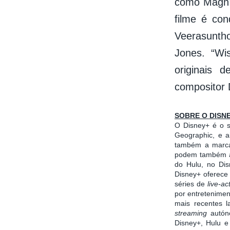
como Magníf
filme é co
Veerasuntho
Jones. “Wi
originais 
compositor 
SOBRE O DISN
O Disney+ é o 
Geographic, e a
também a marca 
podem também ac
do Hulu, no Dis
Disney+ oferece 
séries de
live-ac
por entretenimen
mais recentes 
streaming
autón
Disney+, Hulu 