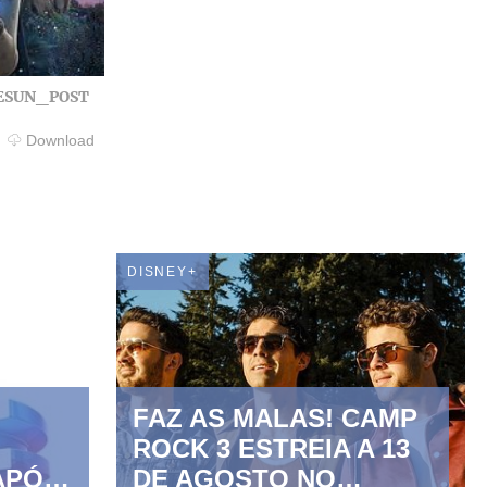
ESUN_POST
Download
DISNEY+
FAZ AS MALAS! CAMP
ROCK 3 ESTREIA A 13
APÓS
DE AGOSTO NO