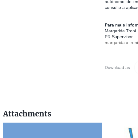
autónomo de ent
consulte a aplic
Para mais info
Margarida Troni
PR Supervisor
margarida.x.tro
Download as
Attachments