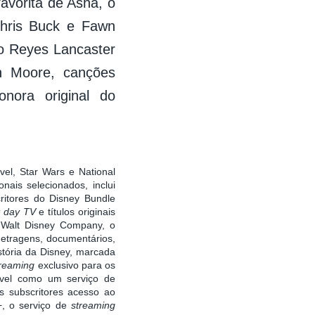
avorita de Asha, o
Chris Buck e Fawn
lo Reyes Lancaster
n Moore, canções
nora original do
rvel, Star Wars e National
nais selecionados, inclui
ritores do Disney Bundle
t day TV
e títulos originais
 Walt Disney Company, o
metragens, documentários,
stória da Disney, marcada
treaming
exclusivo para os
ível como um serviço de
 subscritores acesso ao
, o serviço de
streaming