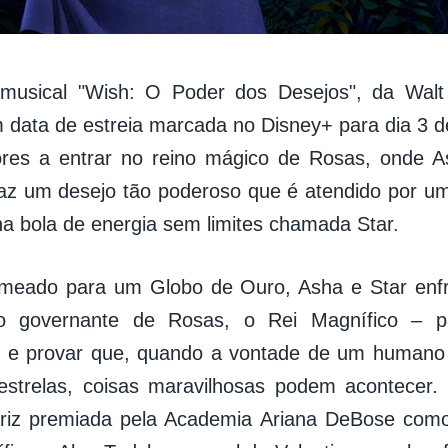
musical "Wish: O Poder dos Desejos", da Walt
m data de estreia marcada no Disney+ para dia 3 de
ores a entrar no reino mágico de Rosas, onde A
faz um desejo tão poderoso que é atendido por u
 bola de energia sem limites chamada Star.
omeado para um Globo de Ouro, Asha e Star enf
o governante de Rosas, o Rei Magnífico – p
 e provar que, quando a vontade de um humano c
estrelas, coisas maravilhosas podem acontecer
triz premiada pela Academia Ariana DeBose como