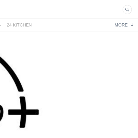
S
24 KITCHEN
MORE