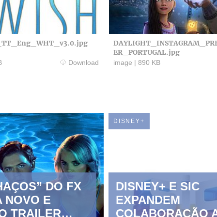
TT_Eng_WHT_v3.0.jpg
DAYLIGHT_INSTAGRAM_PR
ER_PORTUGAL.jpg
B
Download
image
|
890 KB
DISNEY+
HAÇOS” DO FX
DISNEY+ E SIC
 NOVO E
EXPANDEM
O TRAILER
COLABORAÇÃO 