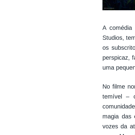
A comédia 
Studios, te
os subscrit
perspicaz, 
uma pequena
No filme n
temível – 
comunidade
magia das 
vozes da a