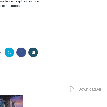
isite disneyplus.com, ou
os conectados.
e
Download All