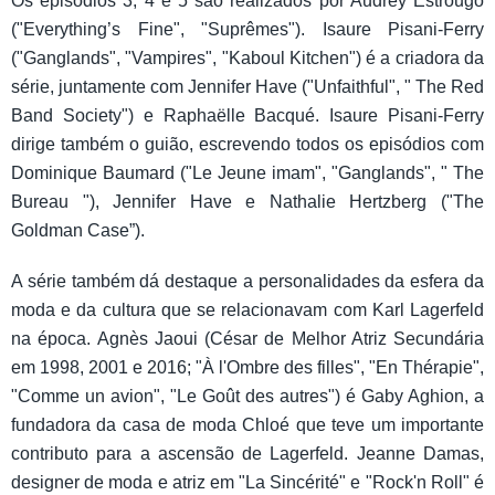
Os episódios 3, 4 e 5 são realizados por Audrey Estrougo
("Everything’s Fine", "Suprêmes"). Isaure Pisani-Ferry
("Ganglands", "Vampires", "Kaboul Kitchen") é a criadora da
série, juntamente com Jennifer Have ("Unfaithful", " The Red
Band Society") e Raphaëlle Bacqué. Isaure Pisani-Ferry
dirige também o guião, escrevendo todos os episódios com
Dominique Baumard ("Le Jeune imam", "Ganglands", " The
Bureau "), Jennifer Have e Nathalie Hertzberg ("The
Goldman Case”).
A série também dá destaque a personalidades da esfera da
moda e da cultura que se relacionavam com Karl Lagerfeld
na época. Agnès Jaoui (César de Melhor Atriz Secundária
em 1998, 2001 e 2016; "À l'Ombre des filles", "En Thérapie",
"Comme un avion", "Le Goût des autres") é Gaby Aghion, a
fundadora da casa de moda Chloé que teve um importante
contributo para a ascensão de Lagerfeld. Jeanne Damas,
designer de moda e atriz em "La Sincérité" e "Rock'n Roll" é