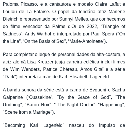
Paloma Picasso, e a cantautora e modelo Claire Laffut é
Loulou de La Falaise. O papel da lendária atriz Marlene
Dietrich é representado por Sunnyi Melles, que conhecemos
do filme vencedor da Palme d'Or de 2022, “Triangle of
Sadness”. Andy Warhol é interpretado por Paul Spera ("On
the Line”, “On the Basis of Sex”, “Marie-Antoinette”).
Para completar o leque de personalidades da alta-costura, a
atriz alemã Lisa Kreuzer (cuja carreira eclética inclui filmes
de Wim Wenders, Patrice Chéreau, Amos Gitaï e a série
"Dark") interpreta a mãe de Karl, Elisabeth Lagerfeld.
A banda sonora da série está a cargo de Evgueni e Sacha
Galperine (“Oussekine”, "By the Grace of God", "The
Undoing", "Baron Noir", " The Night Doctor", "Happening",
"Scene from a Marriage").
"Becoming Karl Lagerfeld" nasceu do impulso de