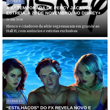
DISNEY+
A 3.ª TEMPORADA DE PERCY JACKSON
ESTREIA, A 20 DE NOVEMBRO, NO DISNEY+
24 July 2026
Elenco e criadores da série regressaram em grande ao
Hall H, com anúncios e estreias exclusivas
DISNEY+
“ESTILHAÇOS” DO FX REVELA NOVO E