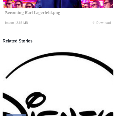
Becoming Karl Lagerfeld.png
image
|
2.66 MB
Download
Related Stories