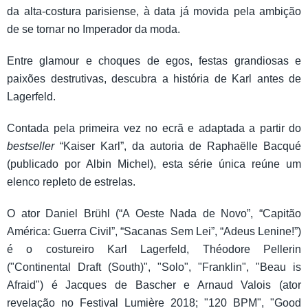
da alta-costura parisiense, à data já movida pela ambição
de se tornar no Imperador da moda.
Entre glamour e choques de egos, festas grandiosas e
paixões destrutivas, descubra a história de Karl antes de
Lagerfeld.
Contada pela primeira vez no ecrã e adaptada a partir do
bestseller
“Kaiser Karl”, da autoria de Raphaëlle Bacqué
(publicado por Albin Michel), esta série única reúne um
elenco repleto de estrelas.
O ator Daniel Brühl (“A Oeste Nada de Novo”, “Capitão
América: Guerra Civil”, “Sacanas Sem Lei”, “Adeus Lenine!”)
é o costureiro Karl Lagerfeld, Théodore Pellerin
("Continental Draft (South)", "Solo", "Franklin", "Beau is
Afraid") é Jacques de Bascher e Arnaud Valois (ator
revelação no Festival Lumière 2018; "120 BPM", "Good