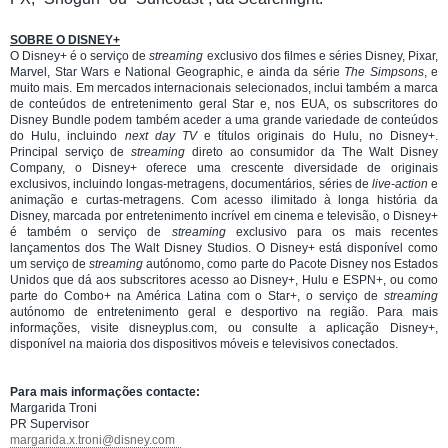
SOBRE O DISNEY+
O Disney+ é o serviço de
streaming
exclusivo dos filmes e séries Disney, Pixar,
Marvel, Star Wars e National Geographic, e ainda da série
The Simpsons
, e
muito mais. Em mercados internacionais selecionados, inclui também a marca
de conteúdos de entretenimento geral Star e, nos EUA, os subscritores do
Disney Bundle podem também aceder a uma grande variedade de conteúdos
do Hulu, incluindo
next day TV
e títulos originais do Hulu, no Disney+.
Principal serviço de
streaming
direto ao consumidor da The Walt Disney
Company, o Disney+ oferece uma crescente diversidade de originais
exclusivos, incluindo longas-metragens, documentários, séries de
live-action
e
animação e curtas-metragens. Com acesso ilimitado à longa história da
Disney, marcada por entretenimento incrível em cinema e televisão, o Disney+
é também o serviço de
streaming
exclusivo para os mais recentes
lançamentos dos The Walt Disney Studios. O Disney+ está disponível como
um serviço de
streaming
autónomo, como parte do Pacote Disney nos Estados
Unidos que dá aos subscritores acesso ao Disney+, Hulu e ESPN+, ou como
parte do Combo+ na América Latina com o Star+, o serviço de
streaming
autónomo de entretenimento geral e desportivo na região. Para mais
informações, visite disneyplus.com, ou consulte a aplicação Disney+,
disponível na maioria dos dispositivos móveis e televisivos conectados.
Para mais informações contacte:
Margarida Troni
PR Supervisor
margarida.x.troni@disney.com