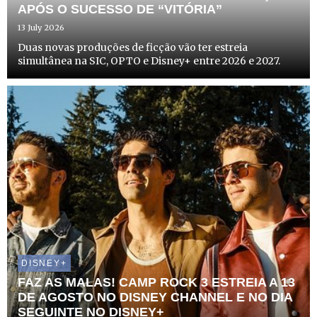
APÓS O SUCESSO DE “VITÓRIA”
13 July 2026
Duas novas produções de ficção vão ter estreia
simultânea na SIC, OPTO e Disney+ entre 2026 e 2027.
DISNEY+
FAZ AS MALAS! CAMP ROCK 3 ESTREIA A 13
DE AGOSTO NO DISNEY CHANNEL E NO DIA
SEGUINTE NO DISNEY+