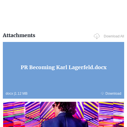
Attachments
Download All
PR Becoming Karl Lagerfeld.docx
docx
|
1.12 MB
Download