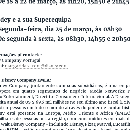
e 18 a 22 de março, às 11h20, 15h50 e 21h45
idey e a sua Superequipa
Segunda-feira, dia 25 de março, às 08h30
e segunda à sexta, às 08h30, 14h55 e 20h5
rmações pf contacte:
ey Company Portugal
ni:
margarida.x.troni@disney.com
t Disney Company EMEA:
sney Company, juntamente com suas subsidiárias, é uma empr
opera em quatro segmentos de negócio: Media Networks; P
io Entertainment; Direct-to-Consumer e Internacional. A Disn
ita anual de US $ 69,6 mil milhões no seu último ano fiscal (FY1
pirar pessoas em todo o mundo através do poder de contar histó
y está presente na Europa, Médio Oriente e África (EMEA
hares de pessoas nesta região, com consumidores em mais de
 Walt Disney Company - incluindo Disney, Pixar, Marvel, Lucasfi
 e ESPN – estão presentes nas áreas de cinema, televisão, onlin