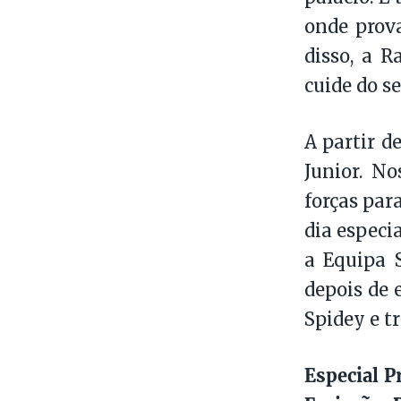
onde prov
disso, a 
cuide do s
A partir de
Junior. N
forças par
dia especi
a Equipa 
depois de 
Spidey e t
Especial 