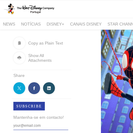
NEWS
NOTÍCIAS
DISNEY+
CANAIS DISNEY
STAR CHAN
NATIONAL GEOGRAPHIC AND NATIONAL GEOGRAPHIC WILD
Copy as Plain Text
Show All
Attachments
Share
SUBSCRIBE
Mantenha-se em contacto!