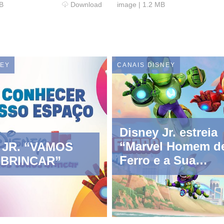
B
Download
image
|
1.2 MB
NEY
CANAIS DISNEY
Disney Jr. estreia
“Marvel Homem d
 JR. “VAMOS
Ferro e a Sua
BRINCAR”
Superequipa" em
setembro