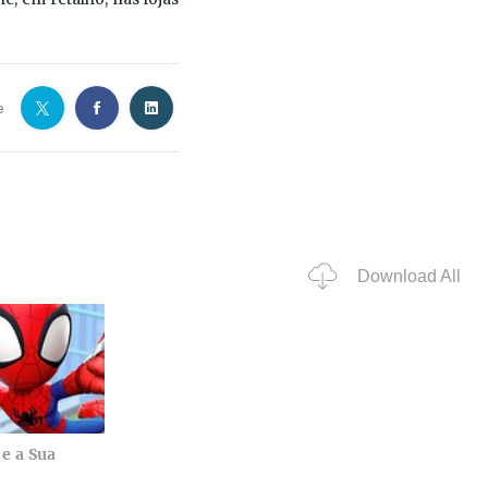
e
Download All
e a Sua