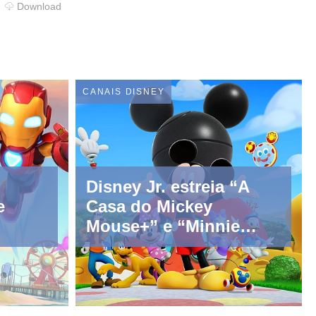
Download
CANAIS DISNEY
Disney Jr. estreia “A
e
Casa do Mickey
Mouse+” e “Minnie
Toons: Hotel de
Animais” em setembro