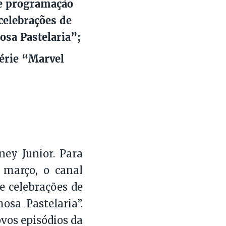
de programação
celebrações de
sa Pastelaria”;
série “Marvel
ey Junior. Para
 março, o canal
e celebrações de
sa Pastelaria”.
ovos episódios da