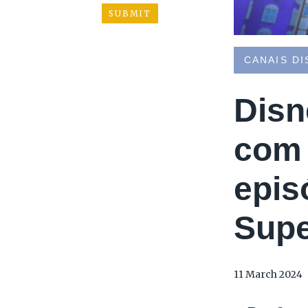
CANAIS DI
Disn
com 
epis
Supe
11 March 2024