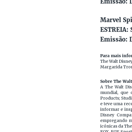
Emissão: D
Marvel Sp
ESTREIA: 
Emissão: D
Para mais info
The Walt Disn
Margarida Tro
Sobre The Wal
A The Walt Di
mundial, que 
Products; Stud
e teve uma rece
informar e ins
Disney Compan
empregando mil
icónicas da The
FOX, FOX Sports