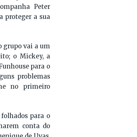
acompanha Peter
a proteger a sua
 o grupo vai a um
to; o Mickey, a
 Funhouse para o
lguns problemas
he no primeiro
z folhados para o
omarem conta do
uenique de Uvas,