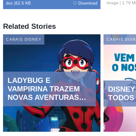
image
|
1.79 M
doc
|
62.5 KB
Download
Related Stories
CANAIS DISNEY
CANAIS DIS
LADYBUG E
VAMPIRINA TRAZEM
DISNEY
NOVAS AVENTURAS
TODOS 
AO DISNEY CHANNEL