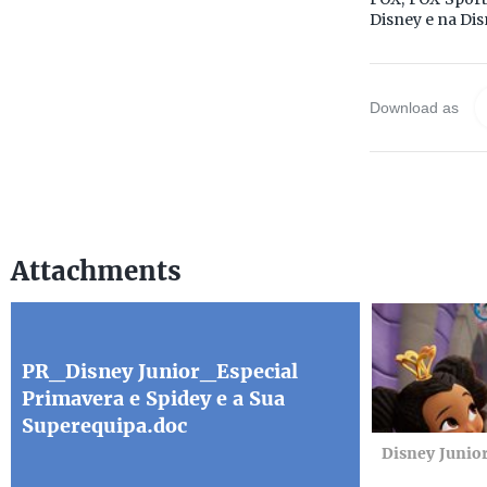
Disney e na Dis
Download as
Attachments
PR_Disney Junior_Especial
Primavera e Spidey e a Sua
Superequipa.doc
Disney Junio