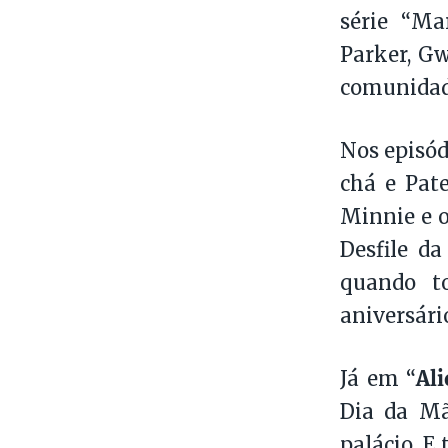
série “Ma
Parker, Gw
comunidade
Nos episód
chá e Pat
Minnie e o
Desfile d
quando t
aniversário
Al
Já em “
Dia da Mã
palácio. E