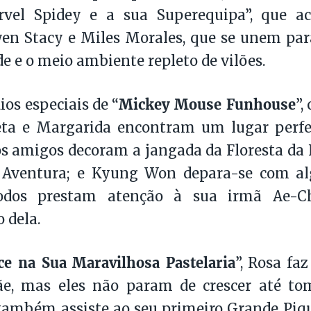
rvel Spidey e a sua Superequipa”, que 
en Stacy e Miles Morales, que se unem par
 e o meio ambiente repleto de vilões.
Mickey Mouse Funhouse
ios especiais de “
”,
eta e Margarida encontram um lugar perfei
s amigos decoram a jangada da Floresta da
a Aventura; e Kyung Won depara-se com a
odos prestam atenção à sua irmã Ae-C
 dela.
ice na Sua Maravilhosa Pastelaria
”, Rosa fa
e, mas eles não param de crescer até t
 também assiste ao seu primeiro Grande Piq