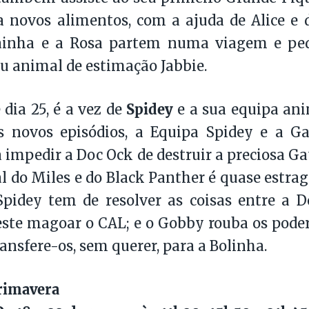
a novos alimentos, com a ajuda de Alice e
Rainha e a Rosa partem numa viagem e pe
eu animal de estimação Jabbie.
Spidey
 dia 25, é a vez de
e a sua equipa an
os novos episódios, a Equipa Spidey e a 
a impedir a Doc Ock de destruir a preciosa G
al do Miles e do Black Panther é quase estrag
Spidey tem de resolver as coisas entre a 
este magoar o CAL; e o Gobby rouba os poder
ransfere-os, sem querer, para a Bolinha.
Primavera