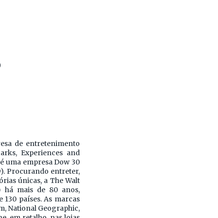
0
esa de entretenimento
arks, Experiences and
ey é uma empresa Dow 30
9). Procurando entreter,
rias únicas, a The Walt
) há mais de 80 anos,
 130 países. As marcas
lm, National Geographic,
e, em retalho, nas lojas