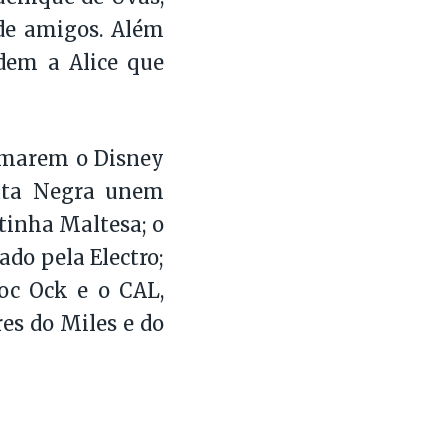
 de amigos. Além
dem a Alice que
imarem o Disney
Gata Negra unem
atinha Maltesa; o
ado pela Electro;
Doc Ock e o CAL,
es do Miles e do