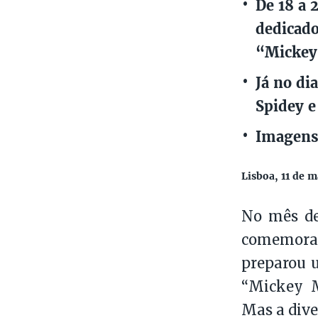
De 18 a 
dedicado
“Mickey 
Já no di
Spidey e
Imagens
Lisboa, 11 de 
No mês de
comemorar
preparou u
“Mickey M
Mas a dive