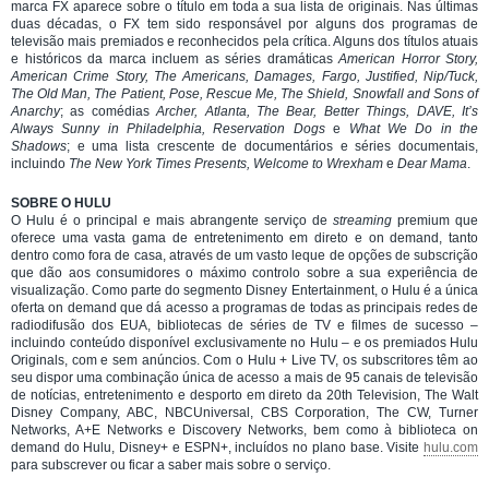
marca FX aparece sobre o título em toda a sua lista de originais. Nas últimas
duas décadas, o FX tem sido responsável por alguns dos programas de
televisão mais premiados e reconhecidos pela crítica. Alguns dos títulos atuais
e históricos da marca incluem as séries dramáticas
American Horror Story,
American Crime Story, The Americans, Damages, Fargo, Justified, Nip/Tuck,
The Old Man, The Patient, Pose, Rescue Me, The Shield, Snowfall and Sons of
Anarchy
; as comédias
Archer, Atlanta, The Bear, Better Things, DAVE, It’s
Always Sunny in Philadelphia, Reservation Dogs
e
What We Do in the
Shadows
; e uma lista crescente de documentários e séries documentais,
incluindo
The New York Times Presents, Welcome to Wrexham
e
Dear Mama
.
SOBRE O HULU
O Hulu é o principal e mais abrangente serviço de
streaming
premium que
oferece uma vasta gama de entretenimento em direto e on demand, tanto
dentro como fora de casa, através de um vasto leque de opções de subscrição
que dão aos consumidores o máximo controlo sobre a sua experiência de
visualização. Como parte do segmento Disney Entertainment, o Hulu é a única
oferta on demand que dá acesso a programas de todas as principais redes de
radiodifusão dos EUA, bibliotecas de séries de TV e filmes de sucesso –
incluindo conteúdo disponível exclusivamente no Hulu – e os premiados Hulu
Originals, com e sem anúncios. Com o Hulu + Live TV, os subscritores têm ao
seu dispor uma combinação única de acesso a mais de 95 canais de televisão
de notícias, entretenimento e desporto em direto da 20th Television, The Walt
Disney Company, ABC, NBCUniversal, CBS Corporation, The CW, Turner
Networks, A+E Networks e Discovery Networks, bem como à biblioteca on
demand do Hulu, Disney+ e ESPN+, incluídos no plano base. Visite
hulu.com
para subscrever ou ficar a saber mais sobre o serviço.