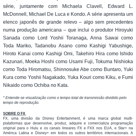
série, juntamente com Michaela Clavell, Edward L.
McDonnell, Michael De Luca e Kondo. A série apresenta um
elenco japonês de grande relevo – algo sem precedentes
numa produção americana – que inclui o produtor Hiroyuki
Sanada como Lord Yoshii Toranaga, Anna Sawai como
Toda Mariko, Tadanobu Asano como Kashigi Yabushige,
Hiroto Kanai como Kashigi Omi, Takehiro Hira como Ishido
Kazunari, Moeka Hoshi como Usami Fuji, Tokuma Nishioka
como Toda Hiromatsu, Shinnosuke Abe como Buntaro, Yuki
Kura como Yoshii Nagakado, Yuka Kouri como Kiku, e Fumi
Nikaido como Ochiba no Kata.
* Entende-se visualização como o tempo total de transmissão dividido pelo
tempo de reprodução.
SOBRE O FX
FX, uma divisão da Disney Entertainment, é uma marca global multi-
plataformas que desenvolve, produz, adquire e comercializa programação
original para o Hulu e os canais lineares FX e FXX nos EUA, e Star+ na
América Latina e Disney+ em todos os outros territórios internacionais. A