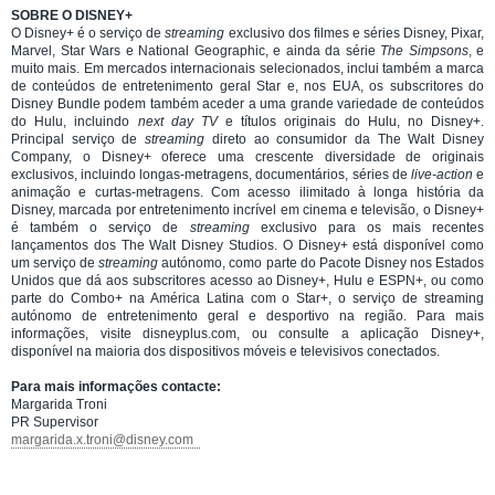
SOBRE O DISNEY+
O Disney+ é o serviço de
streaming
exclusivo dos filmes e séries Disney, Pixar,
Marvel, Star Wars e National Geographic, e ainda da série
The Simpsons
, e
muito mais. Em mercados internacionais selecionados, inclui também a marca
de conteúdos de entretenimento geral Star e, nos EUA, os subscritores do
Disney Bundle podem também aceder a uma grande variedade de conteúdos
do Hulu, incluindo
next day TV
e títulos originais do Hulu, no Disney+.
Principal serviço de
streaming
direto ao consumidor da The Walt Disney
Company, o Disney+ oferece uma crescente diversidade de originais
exclusivos, incluindo longas-metragens, documentários, séries de
live-action
e
animação e curtas-metragens. Com acesso ilimitado à longa história da
Disney, marcada por entretenimento incrível em cinema e televisão, o Disney+
é também o serviço de
streaming
exclusivo para os mais recentes
lançamentos dos The Walt Disney Studios. O Disney+ está disponível como
um serviço de
streaming
autónomo, como parte do Pacote Disney nos Estados
Unidos que dá aos subscritores acesso ao Disney+, Hulu e ESPN+, ou como
parte do Combo+ na América Latina com o Star+, o serviço de streaming
autónomo de entretenimento geral e desportivo na região. Para mais
informações, visite disneyplus.com, ou consulte a aplicação Disney+,
disponível na maioria dos dispositivos móveis e televisivos conectados.
Para mais informações contacte:
Margarida Troni
PR Supervisor
margarida.x.troni@disney.com