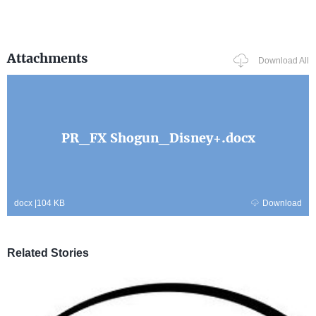
Attachments
Download All
PR_FX Shogun_Disney+.docx
docx
|
104 KB
Download
Related Stories