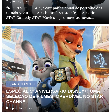
22 January 2026
“REGRESSOS STAR”, a campanha anual de portfólio dos
Canais STAR – STAR Channel, STAR Life, STAR Crime,
STAR Comedy, STAR Movies – promove as novas
temporadas de séries e filmes de sucesso dos canais, com
um toque de nostalgia modernizada, para mostrar que
aquilo que nos ...
STAR CHANNEL
ESPECIAL 5º ANIVERSÁRIO DISNEY+: UMA
SELEÇÃO DE FILMES IMPERDÍVEL NO STAR
CHANNEL
8 September 2025