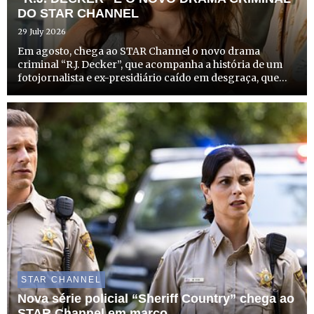
DO STAR CHANNEL
29 July 2026
Em agosto, chega ao STAR Channel o novo drama
criminal “R.J. Decker”, que acompanha a história de um
fotojornalista e ex-presidiário caído em desgraça, que
recomeça a vida como investigador privado no
solarengo e criminoso Sul da Flórida. A estreia desta
produção que com...
STAR CHANNEL
Nova série policial “Sheriff Country” chega ao
STAR Channel em março