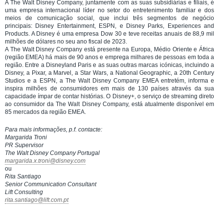
A The Walt Disney Company, juntamente com as suas subsidiárias e filiais, é
uma empresa internacional líder no setor do entretenimento familiar e dos
meios de comunicação social, que inclui três segmentos de negócio
principais: Disney Entertainment, ESPN, e Disney Parks, Experiences and
Products. A Disney é uma empresa Dow 30 e teve receitas anuais de 88,9 mil
milhões de dólares no seu ano fiscal de 2023.
A The Walt Disney Company está presente na Europa, Médio Oriente e África
(região EMEA) há mais de 90 anos e emprega milhares de pessoas em toda a
região. Entre a Disneyland Paris e as suas outras marcas icónicas, incluindo a
Disney, a Pixar, a Marvel, a Star Wars, a National Geographic, a 20th Century
Studios e a ESPN, a The Walt Disney Company EMEA entretém, informa e
inspira milhões de consumidores em mais de 130 países através da sua
capacidade ímpar de contar histórias. O Disney+, o serviço de streaming direto
ao consumidor da The Walt Disney Company, está atualmente disponível em
85 mercados da região EMEA.
Para mais informações, p.f. contacte:
Margarida Troni
PR Supervisor
The Walt Disney Company Portugal
margarida.x.troni@disney.com
ou
Rita Santiago
Senior Communication Consultant
Lift Consulting
rita.santiago@lift.com.pt