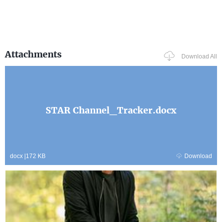
Attachments
Download All
STAR Channel_Tracker.docx
docx
|
172 KB
Download