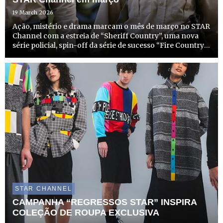
19 March 2026
Ação, mistério e drama marcam o mês de março no STAR
Channel com a estreia de “Sheriff Country”, uma nova
série policial, spin-off da série de sucesso “Fire Country”.
No dia 31 de março, a partir das 22h15, o STAR Channel
não só começa a emitir esta nova e entusiasmante ...
STAR CHANNEL
CAMPANHA “REGRESSOS STAR” INSPIRA
COLEÇÃO DE ROUPA EXCLUSIVA