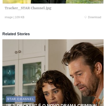
Tracker_STAR Channel.jpg
image
|
109 KB
Download
Related Stories
STAR CHANNEL
“R.J. DECKER” É O NOVO DRAMA CRIMINAL