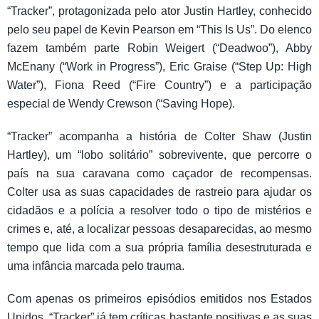
“Tracker”, protagonizada pelo ator Justin Hartley, conhecido
pelo seu papel de Kevin Pearson em “This Is Us”. Do elenco
fazem também parte Robin Weigert (“Deadwoo”), Abby
McEnany (“Work in Progress”), Eric Graise (“Step Up: High
Water”), Fiona Reed (“Fire Country”) e a participação
especial de Wendy Crewson (“Saving Hope).
“Tracker” acompanha a história de Colter Shaw (Justin
Hartley), um “lobo solitário” sobrevivente, que percorre o
país na sua caravana como caçador de recompensas.
Colter usa as suas capacidades de rastreio para ajudar os
cidadãos e a polícia a resolver todo o tipo de mistérios e
crimes e, até, a localizar pessoas desaparecidas, ao mesmo
tempo que lida com a sua própria família desestruturada e
uma infância marcada pelo trauma.
Com apenas os primeiros episódios emitidos nos Estados
Unidos, “Tracker” já tem críticas bastante positivas e as suas