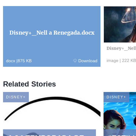
Disney+_Nell a Renegada.docx
Disney+_Nell
image
|
222 KB
docx
|
875 KB
Download
Related Stories
DISNEY+
DISNEY+