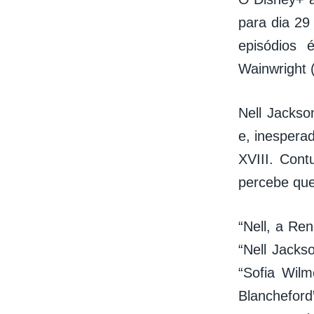
para dia 29
episódios 
Wainwright 
Nell Jackso
e, inespera
XVIII. Cont
percebe que
“Nell, a Re
“Nell Jacks
“Sofia Wil
Blanchefor