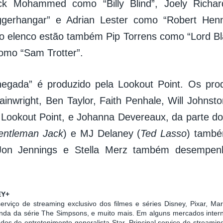
Nick Mohammed como “Billy Blind”, Joely Rich
ggerhangar” e Adrian Lester como “Robert Hen
o elenco estão também Pip Torrens como “Lord Bl
omo “Sam Trotter”.
negada” é produzido pela Lookout Point. Os pro
ainwright, Ben Taylor, Faith Penhale, Will Johnsto
 Lookout Point, e Johanna Devereaux, da parte 
entleman Jack
) e MJ Delaney (
Ted Lasso
) també
 Jon Jennings e Stella Merz também desempe
EY+
rviço de streaming exclusivo dos filmes e séries Disney, Pixar, Mar
nda da série The Simpsons, e muito mais. Em alguns mercados intern
os de entretenimento generalista Star. Principal serviço de streamin