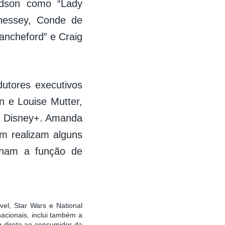
ardson como “Lady
nessey, Conde de
ancheford” e Craig
dutores executivos
n e Louise Mutter,
do Disney+. Amanda
m realizam alguns
nham a função de
vel, Star Wars e National
acionais, inclui também a
g direto ao consumidor da