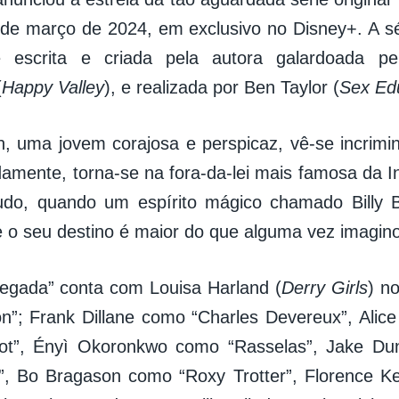
 de março de 2024, em exclusivo no Disney+. A séri
é escrita e criada pela autora galardoada pe
(
Happy Valley
), e realizada por Ben Taylor (
Sex Ed
n, uma jovem corajosa e perspicaz, vê-se incrimi
damente, torna-se na fora-da-lei mais famosa da In
udo, quando um espírito mágico chamado Billy B
 o seu destino é maior do que alguma vez imagin
negada” conta com Louisa Harland (
Derry Girls
) no
on”; Frank Dillane como “Charles Devereux”, Ali
mot”, Ényì Okoronkwo como “Rasselas”, Jake D
d”, Bo Bragason como “Roxy Trotter”, Florence 