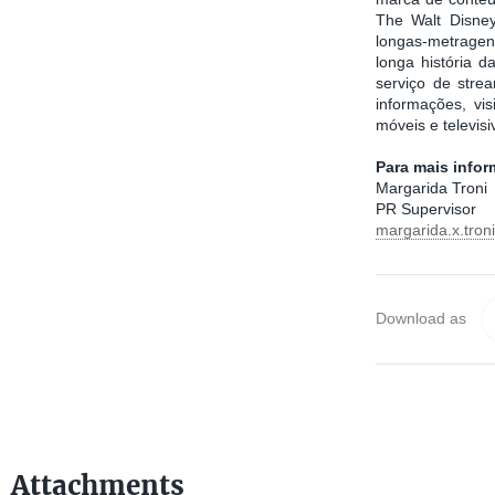
The Walt Disney
longas-metragens
longa história 
serviço de stre
informações, vis
móveis e televis
Para mais info
Margarida Troni
PR Supervisor
margarida.x.tro
Download as
Attachments