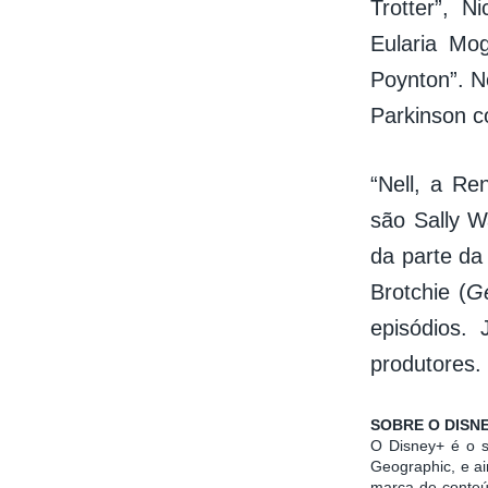
Trotter”, 
Eularia Mo
Poynton”. N
Parkinson c
“Nell, a Re
são Sally W
da parte da
Brotchie (
G
episódios.
produtores.
SOBRE O DISN
O Disney+ é o se
Geographic, e ai
marca de conteúd