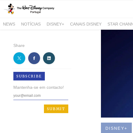
NEWS
NOTÍCIAS
DISNEY+
CANAIS DISNEY
STAR CHAN
NATIONAL GEOGRAPHIC AND NATIONAL GEOGRAPHIC WILD
Share
SUBSCRIBE
Mantenha-se em contacto!
DISNEY+