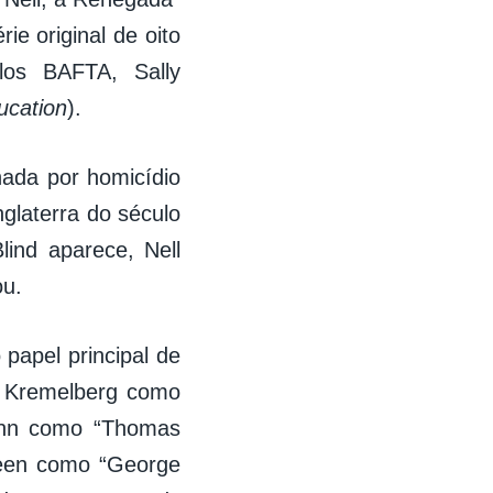
e original de oito
los BAFTA, Sally
ucation
).
nada por homicídio
glaterra do século
lind aparece, Nell
ou.
 papel principal de
ce Kremelberg como
unn como “Thomas
Keen como “George