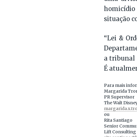
homicídi
situação 
“Lei & Ord
Departame
a tribunal
É atualmen
Para mais info
Margarida Tro
PR Supervisor
The Walt Disn
margarida.x.t
ou
Rita Santiago
Senior Commun
Lift Consulting