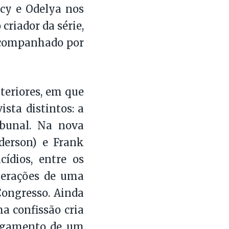
cy e Odelya nos
criador da série,
acompanhado por
eriores, em que
sta distintos: a
ibunal. Na nova
derson) e Frank
ídios, entre os
perações de uma
Congresso. Ainda
a confissão cria
ulgamento de um