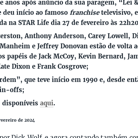
e anos após anúncio da sua paragem, “Lei 
e deu início ao famoso
franchise
televisivo, e
a na STAR Life dia 27 de fevereiro às 22h20
rston, Anthony Anderson, Carey Lowell, D
anheim e Jeffrey Donovan estão de volta a
os papéis de Jack McCoy, Kevin Bernard, Ja
ate Dixon e Frank Cosgrove;
rdem”, que teve início em 1990 e, desde en
pin-offs;
 disponíveis
aqui
.
evereiro de 2024
 por Dick Wolf, e agora contando também c