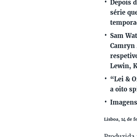
Depois d
série qu
temporad
Sam Wate
Camryn M
respetiv
Lewin, K
“Lei & O
a oito s
Imagens
Lisboa, 14 de f
Produzida