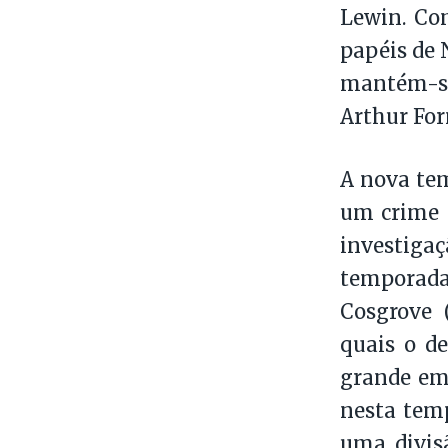
Lewin. Co
papéis de 
mantém-se
Arthur For
A nova te
um crime é
investiga
temporada
Cosgrove 
quais o d
grande em
nesta temp
uma divis