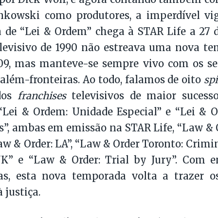
ankowski como produtores, a imperdível vi
de “Lei & Ordem” chega à STAR Life a 27 de
elevisivo de 1990 não estreava uma nova t
09, mas manteve-se sempre vivo com os s
lém-fronteiras. Ao todo, falamos de oito
sp
dos
franchises
televisivos de maior sucesso
 “Lei & Ordem: Unidade Especial” e “Lei & 
”, ambas em emissão na STAR Life, “Law & 
aw & Order: LA”, “Law & Order Toronto: Crimi
UK” e “Law & Order: Trial by Jury”. Com e
iras, esta nova temporada volta a trazer 
 justiça.