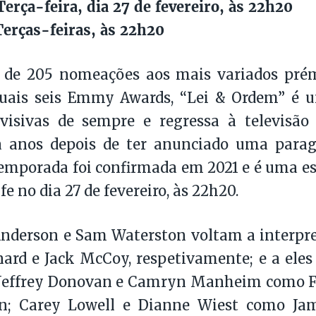
erça-feira, dia 27 de fevereiro, às 22h20
erças-feiras, às 22h20
de 205 nomeações aos mais variados prémio
quais seis Emmy Awards, “Lei & Ordem” é 
levisivas de sempre e regressa à televis
 anos depois de ter anunciado uma para
emporada foi confirmada em 2021 e é uma es
e no dia 27 de fevereiro, às 22h20.
nderson e Sam Waterston voltam a interpre
ard e Jack McCoy, respetivamente; e a eles
 Jeffrey Donovan e Camryn Manheim como F
n; Carey Lowell e Dianne Wiest como Ja