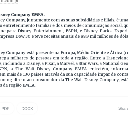
ift.com.pt
Disney Company EMEA:
ey Company, juntamente com as suas subsidiárias e filiais, é u
do entretenimento familiar e dos meios de comunicação social, q
ncipais: Disney Entertainment, ESPN, e Disney Parks, Exper
presa Dow 30 e teve receitas anuais de 88,9 mil milhões de dóla
ney Company está presente na Europa, Médio Oriente e África (
ega milhares de pessoas em toda a região. Entre a Disneyland
, incluindo a Disney, a Pixar, a Marvel, a Star Wars, a National G
SPN, a The Walt Disney Company EMEA entretém, informa 
 mais de 130 países através da sua capacidade ímpar de contar 
eaming direto ao consumidor da The Walt Disney Company, está
s da região EMEA.
Shar
PDF
DOCX