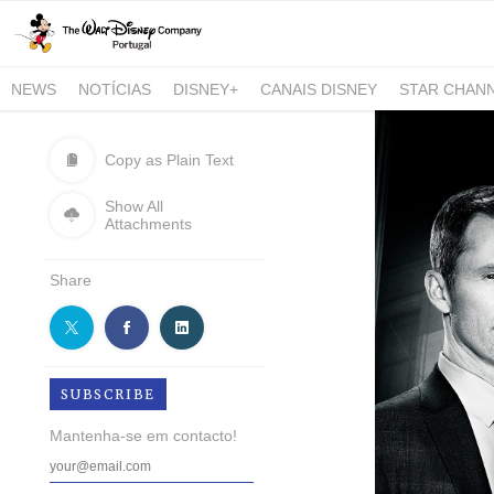
NEWS
NOTÍCIAS
DISNEY+
CANAIS DISNEY
STAR CHAN
NATIONAL GEOGRAPHIC AND NATIONAL GEOGRAPHIC WILD
Copy as Plain Text
Show All
Attachments
Share
SUBSCRIBE
Mantenha-se em contacto!