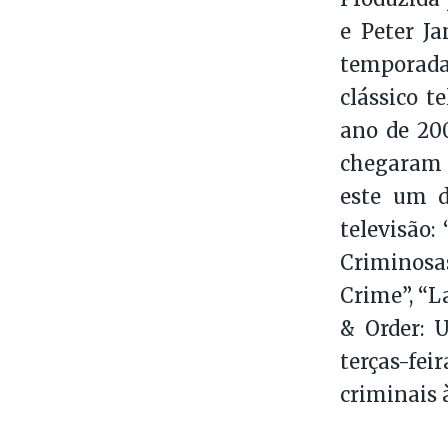
e Peter J
temporada 
clássico t
ano de 20
chegaram a
este um 
televisão:
Criminosas
Crime”, “L
& Order: 
terças-fe
criminais à