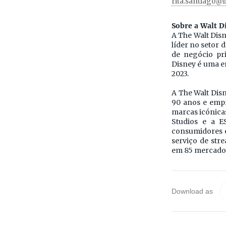
rita.santiago@l
Sobre a Walt 
A The Walt Disn
líder no setor 
de negócio pri
Disney é uma em
2023.
A The Walt Dis
90 anos e empr
marcas icónicas
Studios e a E
consumidores em
serviço de str
em 85 mercado
Download as