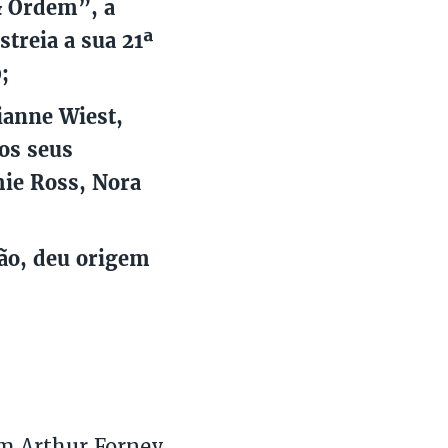
& Ordem”, a
streia a sua 21ª
;
ianne Wiest,
os seus
mie Ross, Nora
tão, deu origem
om Arthur Forney