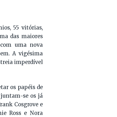
s, 55 vitórias,
uma das maiores
ão com uma nova
gem. A vigésima
treia imperdível
tar os papéis de
 juntam-se os já
rank Cosgrove e
mie Ross e Nora