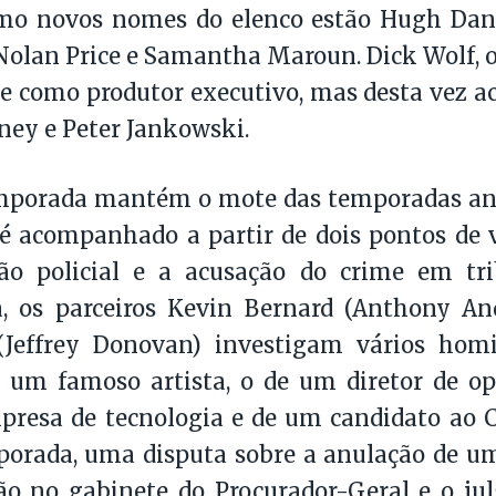
mo novos nomes do elenco estão Hugh Dan
Nolan Price e Samantha Maroun. Dick Wolf, o 
 como produtor executivo, mas desta vez 
ney e Peter Jankowski.
mporada mantém o mote das temporadas ant
 acompanhado a partir de dois pontos de vi
ção policial e a acusação do crime em tr
, os parceiros Kevin Bernard (Anthony An
(Jeffrey Donovan) investigam vários homic
e um famoso artista, o de um diretor de o
presa de tecnologia e de um candidato ao 
orada, uma disputa sobre a anulação de um
ão no gabinete do Procurador-Geral e o j