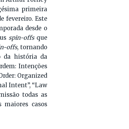
gésima primeira
 fevereiro. Este
emporada desde o
eus
spin-offs
que
in-offs
, tornando
 da história da
Ordem: Intenções
Order: Organized
nal Intent”, “Law
missão todas as
os maiores casos