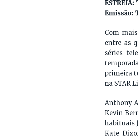
ESTREIA: T
Emissão: T
Com mais 
entre as 
séries te
temporada
primeira t
na STAR Lif
Anthony A
Kevin Bern
habituais
Kate Dixo