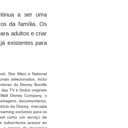
ntinua a ser uma
os da família. Os
ara adultos e criar
já existentes para
vel, Star Wars e National
ais selecionados, inclui
ritores do Disney Bundle
ay TV e títulos originais
e Walt Disney Company, o
metragens, documentários,
stória da Disney, marcada
treaming exclusivo para os
ível como um serviço de
 subscritores acesso ao
 o serviço de streaming