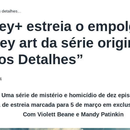
s detalhes…
ey+ estreia o empolg
key art da série orig
os Detalhes”
4
Uma série de mistério e homicídio de dez epi
 de estreia marcada para 5 de março em exclu
Com Violett Beane e Mandy Patinkin