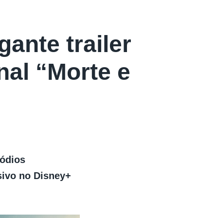
ante trailer
inal “Morte e
sódios
sivo no Disney+