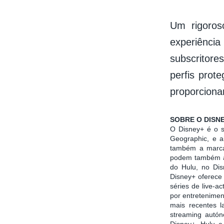
Um rigoros
experiênci
subscritores
perfis prot
proporcionar
SOBRE O DISN
O Disney+ é o se
Geographic, e a
também a marca 
podem também ac
do Hulu, no Dis
Disney+ oferece 
séries de live-a
por entretenimen
mais recentes 
streaming autón
Disney+, Hulu e