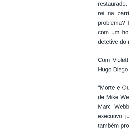
restaurado
rei na bar
problema? 
com um hom
detetive d
Com Violett
Hugo Diego 
“Morte e Ou
de Mike We
Marc Webb 
executivo 
também prod