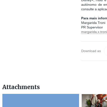
autónomo de ent
consulte a aplic
Para mais info
Margarida Troni
PR Supervisor
margarida.x.tro
Download as
Attachments