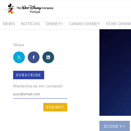
NEWS
NOTÍCIAS
DISNEY+
CANAIS DISNEY
STAR CHAN
NATIONAL GEOGRAPHIC AND NATIONAL GEOGRAPHIC WILD
Share
SUBSCRIBE
Mantenha-se em contacto!
DISNEY+