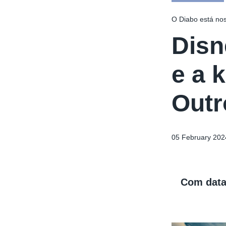
O Diabo está no
Disn
e a 
Outr
05 February 202
Com data