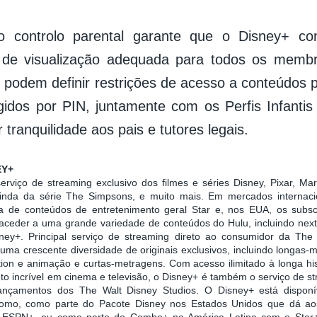
o controlo parental garante que o Disney+ co
a de visualização adequada para todos os membr
 podem definir restrições de acesso a conteúdos p
egidos por PIN, juntamente com os Perfis Infantis 
 tranquilidade aos pais e tutores legais.
EY+
rviço de streaming exclusivo dos filmes e séries Disney, Pixar, Mar
inda da série The Simpsons, e muito mais. Em mercados internacion
de conteúdos de entretenimento geral Star e, nos EUA, os subsc
eder a uma grande variedade de conteúdos do Hulu, incluindo next d
ney+. Principal serviço de streaming direto ao consumidor da Th
uma crescente diversidade de originais exclusivos, incluindo longas-
ction e animação e curtas-metragens. Com acesso ilimitado à longa hi
to incrível em cinema e televisão, o Disney+ é também o serviço de s
lançamentos dos The Walt Disney Studios. O Disney+ está dispon
omo, como parte do Pacote Disney nos Estados Unidos que dá aos
 ESPN+, ou como parte do Combo+ na América Latina com o Star+,