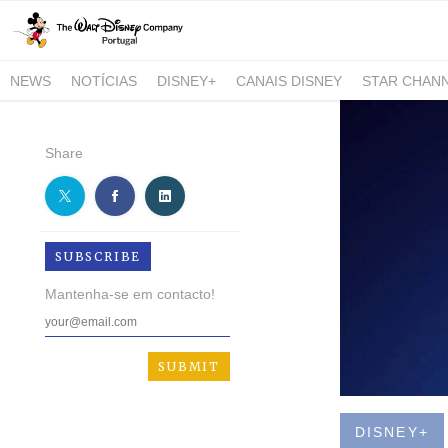
NEWS
NOTÍCIAS
DISNEY+
CANAIS DISNEY
STAR CHAN
NATIONAL GEOGRAPHIC AND NATIONAL GEOGRAPHIC WILD
Share
SUBSCRIBE
Mantenha-se em contacto!
DISNEY+