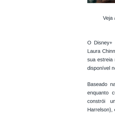
Veja 
O Disney+ r
Laura Chinn
sua estreia
disponível 
Baseado na
enquanto c
constrói 
Harrelson),