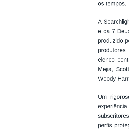
os tempos.
A Searchlig
e da 7 Deuc
produzido p
produtores
elenco con
Mejia, Scot
Woody Harr
Um rigoros
experiênci
subscritores
perfis prot