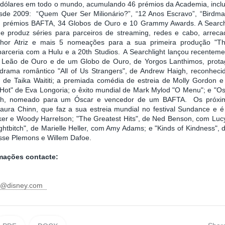
e dólares em todo o mundo, acumulando 46 prémios da Academia, incl
sde 2009: “Quem Quer Ser Milionário?”, “12 Anos Escravo”, “Birdma
 prémios BAFTA, 34 Globos de Ouro e 10 Grammy Awards. A Searchlig
e produz séries para parceiros de streaming, redes e cabo, arr
hor Atriz e mais 5 nomeações para a sua primeira produção "The
arceria com a Hulu e a 20th Studios. A Searchlight lançou recentemen
Leão de Ouro e de um Globo de Ouro, de Yorgos Lanthimos, prota
rama romântico "All of Us Strangers", de Andrew Haigh, reconhecido
, de Taika Waititi; a premiada comédia de estreia de Molly Gordon 
Hot" de Eva Longoria; o êxito mundial de Mark Mylod "O Menu"; e "Os 
h, nomeado para um Óscar e vencedor de um BAFTA. Os próxim
Laura Chinn, que faz a sua estreia mundial no festival Sundance e 
ker e Woody Harrelson; "The Greatest Hits", de Ned Benson, com Lucy
ightbitch", de Marielle Heller, com Amy Adams; e "Kinds of Kindness"
sse Plemons e Willem Dafoe.
rmações contacte:
ni@disney.com