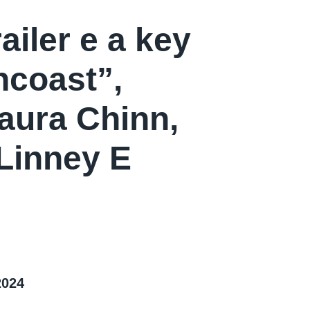
ailer e a key
ncoast”,
Laura Chinn,
Linney E
 2024