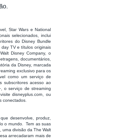
ão.
vel, Star Wars e National
ais selecionados, inclui
ritores do Disney Bundle
ay TV e títulos originais
e Walt Disney Company, o
metragens, documentários,
stória da Disney, marcada
treaming exclusivo para os
ível como um serviço de
 subscritores acesso ao
 o serviço de streaming
isite disneyplus.com, ou
vos conectados.
 que desenvolve, produz,
todo o mundo. Tem as suas
s, uma divisão da The Walt
resa arrecadaram mais de