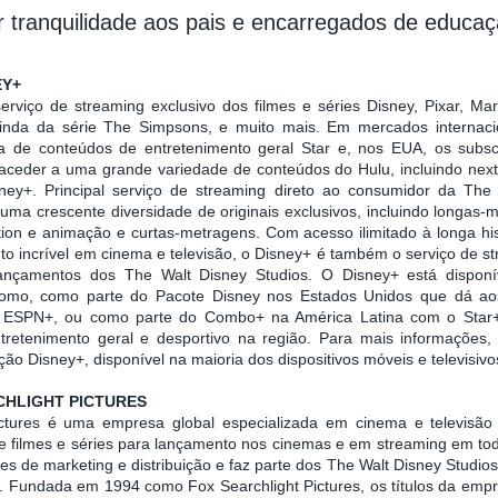
r tranquilidade aos pais e encarregados de educaç
EY+
rviço de streaming exclusivo dos filmes e séries Disney, Pixar, Mar
inda da série The Simpsons, e muito mais. Em mercados internacion
de conteúdos de entretenimento geral Star e, nos EUA, os subsc
eder a uma grande variedade de conteúdos do Hulu, incluindo next d
ney+. Principal serviço de streaming direto ao consumidor da Th
uma crescente diversidade de originais exclusivos, incluindo longas-
ction e animação e curtas-metragens. Com acesso ilimitado à longa hi
to incrível em cinema e televisão, o Disney+ é também o serviço de s
lançamentos dos The Walt Disney Studios. O Disney+ está dispon
omo, como parte do Pacote Disney nos Estados Unidos que dá aos
 ESPN+, ou como parte do Combo+ na América Latina com o Star+,
retenimento geral e desportivo na região. Para mais informações, v
ação Disney+, disponível na maioria dos dispositivos móveis e televisi
CHLIGHT PICTURES
ictures é uma empresa global especializada em cinema e televisão
ire filmes e séries para lançamento nos cinemas e em streaming em 
es de marketing e distribuição e faz parte dos The Walt Disney Studio
 Fundada em 1994 como Fox Searchlight Pictures, os títulos da emp