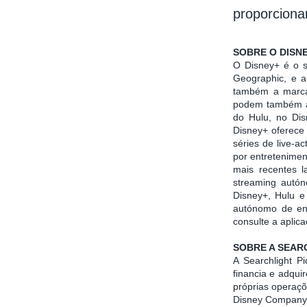
proporciona
SOBRE O DISN
O Disney+ é o se
Geographic, e a
também a marca 
podem também ac
do Hulu, no Dis
Disney+ oferece 
séries de live-a
por entretenimen
mais recentes 
streaming autón
Disney+, Hulu e
autónomo de ent
consulte a aplic
SOBRE A SEAR
A Searchlight P
financia e adqu
próprias operaçõ
Disney Company.