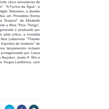
uindo cinco vencedores de
n”, “A Forma da Água”, e
ht Television, a divisão
ecadou um Primetime Emmy
 Dropout'' de Elizabeth
te o filme "Poor Things",
gonizado e produzido por
 pela crítica; a comédia
e Nick Lieberman "Theater
Espíritos de Inisherin" de
os lançamentos incluem
é protagonizado por Laura
 Boynton, Justin H. Min e
, de Yorgos Lanthimos, com