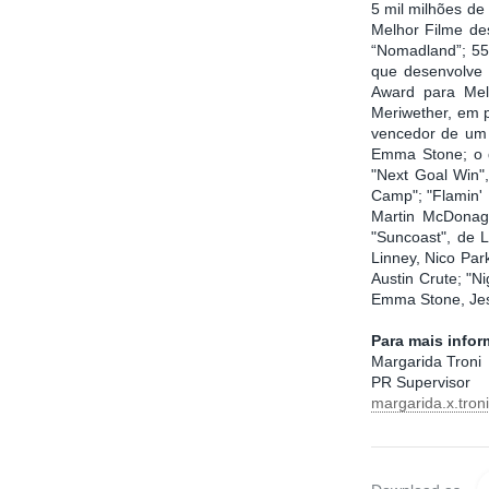
5 mil milhões d
Melhor Filme de
“Nomadland”; 55
que desenvolve 
Award para Mel
Meriwether, em p
vencedor de um 
Emma Stone; o d
"Next Goal Win"
Camp"; "Flamin' 
Martin McDonag
"Suncoast", de 
Linney, Nico Par
Austin Crute; "N
Emma Stone, Je
Para mais info
Margarida Troni
PR Supervisor
margarida.x.tro