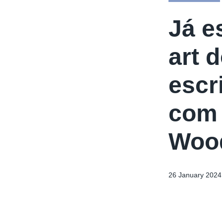
Já e
art 
escr
com 
Wood
26 January 2024