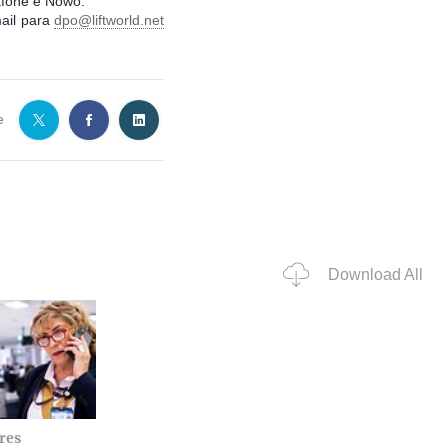
dafone e Nowo.
mail para
dpo@liftworld.net
e
Download All
res