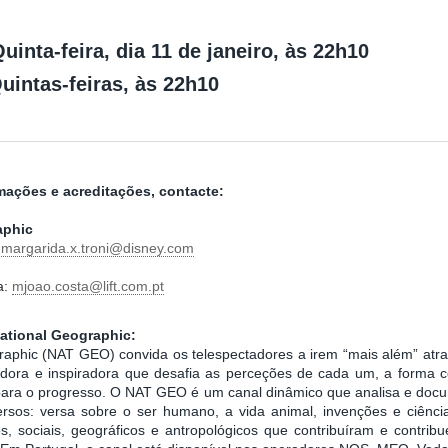
inta-feira, dia 11 de janeiro, às 22h10
uintas-feiras, às 22h10
mações e acreditações, contacte:
aphic
:
margarida.x.troni@disney.com
a:
mjoao.costa@lift.com.pt
ational Geographic:
raphic (NAT GEO) convida os telespectadores a irem “mais além” at
ovadora e inspiradora que desafia as perceções de cada um, a form
para o progresso. O NAT GEO é um canal dinâmico que analisa e docu
ersos: versa sobre o ser humano, a vida animal, invenções e ciência
os, sociais, geográficos e antropológicos que contribuíram e contri