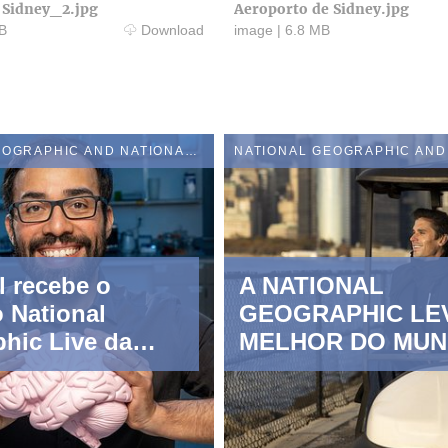
 Sidney_2.jpg
Aeroporto de Sidney.jpg
B
Download
image
|
6.8 MB
NATIONAL GEOGRAPHIC AND NATIONAL GEOGRAPHIC WILD
l recebe o
A NATIONAL
o National
GEOGRAPHIC LE
hic Live da
MELHOR DO MUN
AO ECRÃ COM O
VENCEDOR DE U
EMMY® ANTONI