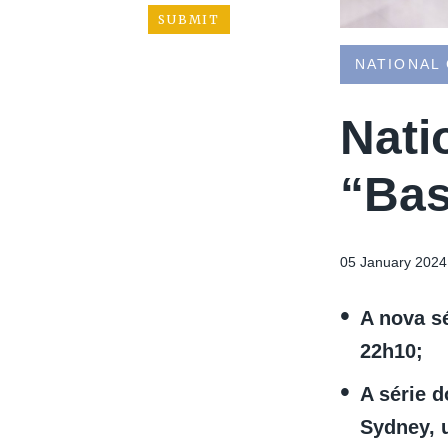
NATIONAL
Nati
“Bas
05 January 2024
A nova sé
22h10;
A série 
Sydney, 