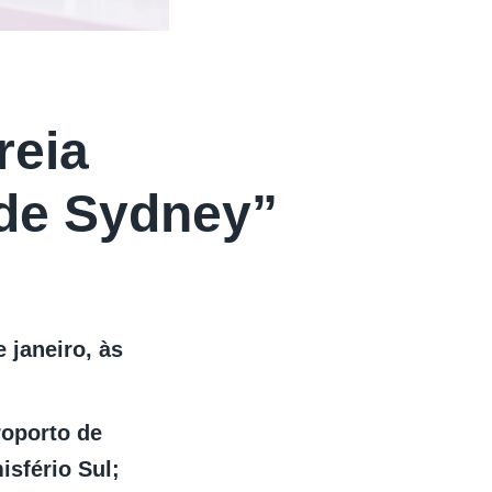
reia
 de Sydney”
 janeiro, às
roporto de
sfério Sul;