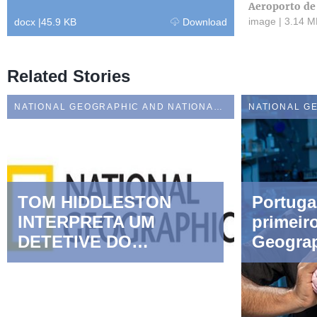
Aeroporto de
image
|
3.14 M
docx
|
45.9 KB
Download
Related Stories
NATIONAL GEOGRAPHIC AND NATIONAL GEOGRAPHIC WILD
TOM HIDDLESTON
Portuga
INTERPRETA UM
primeir
DETETIVE DO
Geograp
PASSADO EM
Europa
"POMPEIA: ANTES DO
DESASTRE, COM TOM