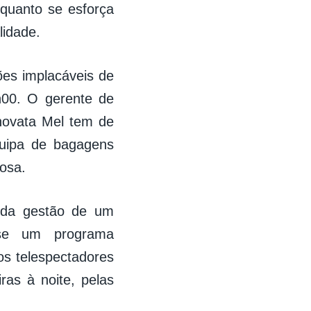
quanto se esforça
lidade.
sões implacáveis de
h00. O gerente de
novata Mel tem de
uipa de bagagens
osa.
a da gestão de um
o-se um programa
os telespectadores
ras à noite, pelas