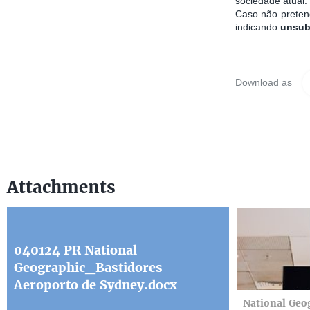
sociedade atual
Caso não pretend
indicando
unsub
Download as
Attachments
040124 PR National
Geographic_Bastidores
Aeroporto de Sydney.docx
National Geo