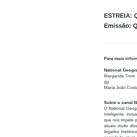
ESTREIA: Qu
Emissão: Q
Para mais infor
National Geogr
Margarida Troni
ou
Maria João Cost
Sobre o canal N
O National Geog
inteligente, in
que nos impele 
atuais muito div
legados históric