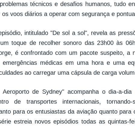
problemas técnicos e desafios humanos, tudo en
 os voos diários a operar com segurança e pontua
pisódio, intitulado "De sol a sol", revela as pres
 um toque de recolher sonoro das 23h00 às 06
orge, é confrontado com um pacote suspeito, a 
s emergências médicas em uma hora e uma eq
ficuldades ao carregar uma cápsula de carga volum
s: Aeroporto de Sydney" acompanha o dia-a-di
tro de transportes internacionais, tornand
tanto para os entusiastas da aviação quanto para 
série estreia novos episódios todas as quintas-fei