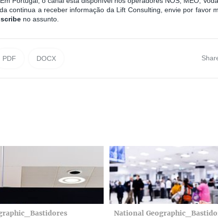
. Em Portugal, o canal está disponível nos operadores NOS, MEO, Vo
a continua a receber informação da Lift Consulting, envie por favor 
scribe
no assunto.
Shar
PDF
DOCX
graphic_Bastidores
National Geographic_Bastido