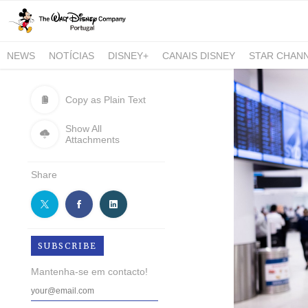
NEWS
NOTÍCIAS
DISNEY+
CANAIS DISNEY
STAR CHAN
NATIONAL GEOGRAPHIC AND NATIONAL GEOGRAPHIC WILD
Copy as Plain Text
Show All
Attachments
Share
SUBSCRIBE
Mantenha-se em contacto!