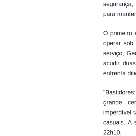
segurança, 
para manter
O primeiro e
operar sob
serviço, Ge
acudir dua
enfrenta di
"Bastidore
grande cen
imperdível 
casuais. A 
22h10.