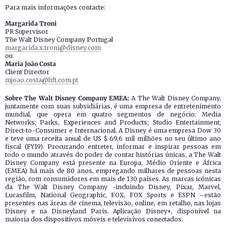
Para mais informações contacte:
Margarida Troni
PR Supervisor
The Walt Disney Company Portugal
margarida.x.troni@disney.com
ou
Maria João Costa
Client Director
mjoao.costa@lift.com.pt
Sobre The Walt Disney Company EMEA:
A The Walt Disney Company,
juntamente com suas subsidiárias, é uma empresa de entretenimento
mundial, que opera em quatro segmentos de negócio: Media
Networks; Parks, Experiences and Products; Studio Entertainment;
Direct-to-Consumer e Internacional. A Disney é uma empresa Dow 30
e teve uma receita anual de US $ 69,6 mil milhões no seu último ano
fiscal (FY19). Procurando entreter, informar e inspirar pessoas em
todo o mundo através do poder de contar histórias únicas, a The Walt
Disney Company está presente na Europa, Médio Oriente e África
(EMEA) há mais de 80 anos, empregando milhares de pessoas nesta
região, com consumidores em mais de 130 países. As marcas icónicas
da The Walt Disney Company -incluindo Disney, Pixar, Marvel,
Lucasfilm, National Geographic, FOX, FOX Sports e ESPN –estão
presentes nas áreas de cinema, televisão, online, em retalho, nas lojas
Disney e na Disneyland Paris. Aplicação Disney+, disponível na
maioria dos dispositivos móveis e televisivos conectados.