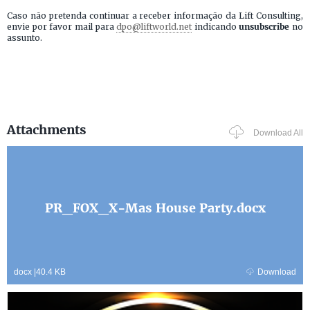
Caso não pretenda continuar a receber informação da Lift Consulting,
envie por favor mail para
dpo@liftworld.net
indicando
unsubscribe
no
assunto.
Attachments
Download All
PR_FOX_X-Mas House Party.docx
docx
|
40.4 KB
Download