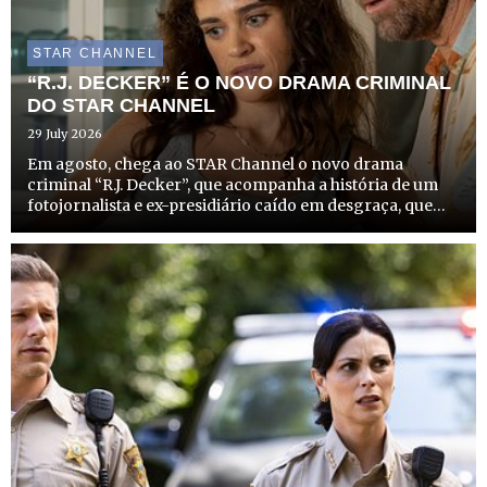
STAR CHANNEL
“R.J. DECKER” É O NOVO DRAMA CRIMINAL
DO STAR CHANNEL
29 July 2026
Em agosto, chega ao STAR Channel o novo drama
criminal “R.J. Decker”, que acompanha a história de um
fotojornalista e ex-presidiário caído em desgraça, que
recomeça a vida como investigador privado no
solarengo e criminoso Sul da Flórida. A estreia desta
produção que com...