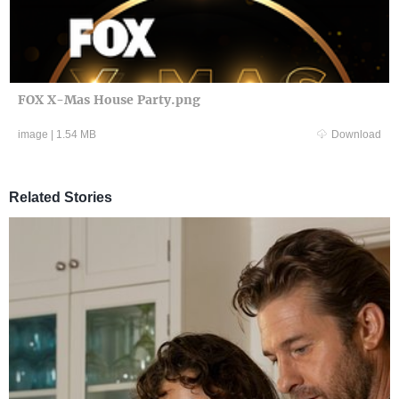
FOX X-Mas House Party.png
image
|
1.54 MB
Download
Related Stories