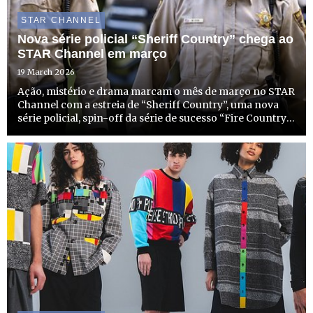
STAR CHANNEL
Nova série policial “Sheriff Country” chega ao
STAR Channel em março
19 March 2026
Ação, mistério e drama marcam o mês de março no STAR
Channel com a estreia de “Sheriff Country”, uma nova
série policial, spin-off da série de sucesso “Fire Country”.
No dia 31 de março, a partir das 22h15, o STAR Channel
não só começa a emitir esta nova e entusiasmante ...