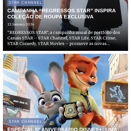
STAR CHANNEL
CAMPANHA “REGRESSOS STAR” INSPIRA
COLEÇÃO DE ROUPA EXCLUSIVA
22 January 2026
“REGRESSOS STAR”, a campanha anual de portfólio dos
Canais STAR – STAR Channel, STAR Life, STAR Crime,
STAR Comedy, STAR Movies – promove as novas
temporadas de séries e filmes de sucesso dos canais, com
um toque de nostalgia modernizada, para mostrar que
aquilo que nos ...
STAR CHANNEL
ESPECIAL 5º ANIVERSÁRIO DISNEY+: UMA