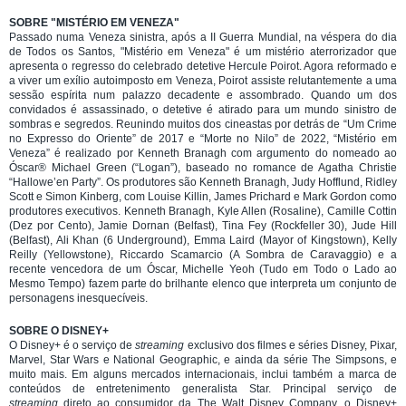
SOBRE "MISTÉRIO EM VENEZA"
Passado numa Veneza sinistra, após a II Guerra Mundial, na véspera do dia
de Todos os Santos, "Mistério em Veneza" é um mistério aterrorizador que
apresenta o regresso do celebrado detetive Hercule Poirot. Agora reformado e
a viver um exílio autoimposto em Veneza, Poirot assiste relutantemente a uma
sessão espírita num palazzo decadente e assombrado. Quando um dos
convidados é assassinado, o detetive é atirado para um mundo sinistro de
sombras e segredos. Reunindo muitos dos cineastas por detrás de “Um Crime
no Expresso do Oriente” de 2017 e “Morte no Nilo” de 2022, “Mistério em
Veneza” é realizado por Kenneth Branagh com argumento do nomeado ao
Óscar® Michael Green (“Logan”), baseado no romance de Agatha Christie
“Hallowe’en Party”. Os produtores são Kenneth Branagh, Judy Hofflund, Ridley
Scott e Simon Kinberg, com Louise Killin, James Prichard e Mark Gordon como
produtores executivos. Kenneth Branagh, Kyle Allen (Rosaline), Camille Cottin
(Dez por Cento), Jamie Dornan (Belfast), Tina Fey (Rockfeller 30), Jude Hill
(Belfast), Ali Khan (6 Underground), Emma Laird (Mayor of Kingstown), Kelly
Reilly (Yellowstone), Riccardo Scamarcio (A Sombra de Caravaggio) e a
recente vencedora de um Óscar, Michelle Yeoh (Tudo em Todo o Lado ao
Mesmo Tempo) fazem parte do brilhante elenco que interpreta um conjunto de
personagens inesquecíveis.
SOBRE O DISNEY+
O Disney+ é o serviço de
streaming
exclusivo dos filmes e séries Disney, Pixar,
Marvel, Star Wars e National Geographic, e ainda da série The Simpsons, e
muito mais. Em alguns mercados internacionais, inclui também a marca de
conteúdos de entretenimento generalista Star. Principal serviço de
streaming
direto ao consumidor da The Walt Disney Company, o Disney+