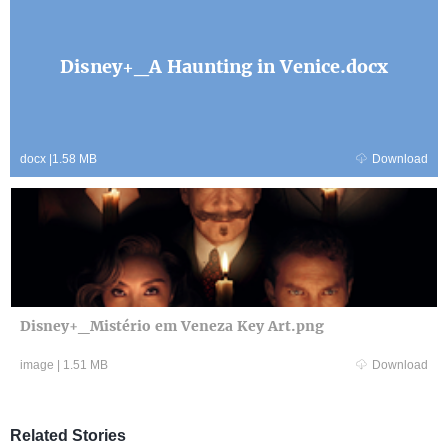
Disney+_A Haunting in Venice.docx
docx
|
1.58 MB
Download
Disney+_Mistério em Veneza Key Art.png
image
|
1.51 MB
Download
Related Stories