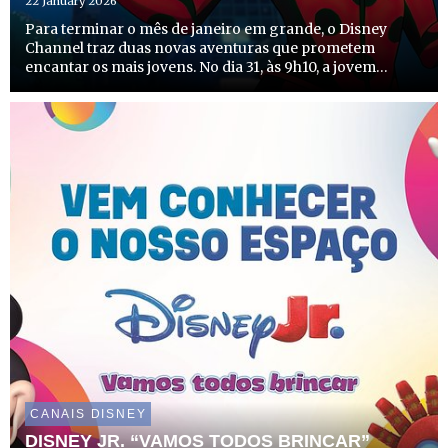
22 January 2026
Para terminar o mês de janeiro em grande, o Disney
Channel traz duas novas aventuras que prometem
encantar os mais jovens. No dia 31, às 9h10, a jovem
heroína Marinette regressa para mais uma missão
internacional em “Miraculous World: As Aventuras de
Ladybug em Tóquio, S...
CANAIS DISNEY
DISNEY JR. “VAMOS TODOS BRINCAR”