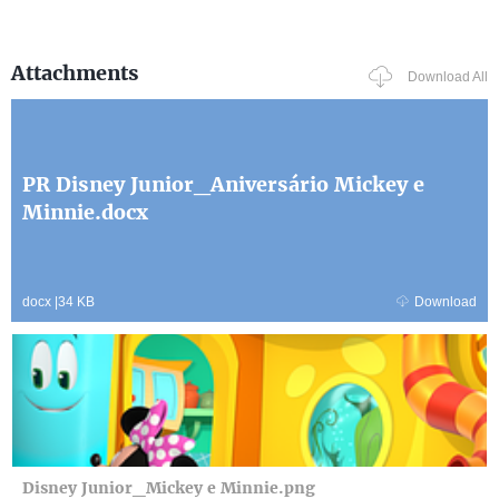
Attachments
Download All
PR Disney Junior_Aniversário Mickey e
Minnie.docx
docx
|
34 KB
Download
Disney Junior_Mickey e Minnie.png