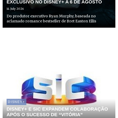
EXCLUSIVO NO DISNEY+ A 6 DE AGOSTO
14 July 2026
Do produtor executivo Ryan Murphy, baseada no
aclamado romance bestseller de Bret Easton Ellis
DISNEY+
DISNEY+ E SIC EXPANDEM COLABORAÇÃO
APÓS O SUCESSO DE “VITÓRIA”