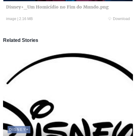
Disney+_Um Homicídio no Fim do Mundo.png
image
|
2.16 MB
Download
Related Stories
DISNEY+