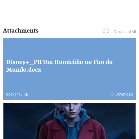
Attachments
Download All
Disney+_PR Um Homicídio no Fim do
Mundo.docx
docx
|
776 KB
Download