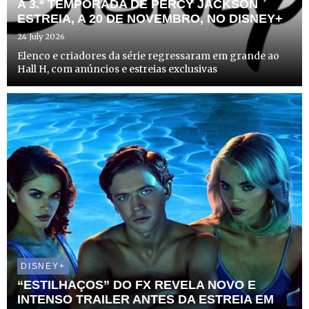
A 3.ª TEMPORADA DE PERCY JACKSON
ESTREIA, A 20 DE NOVEMBRO, NO DISNEY+
24 July 2026
Elenco e criadores da série regressaram em grande ao
Hall H, com anúncios e estreias exclusivas
DISNEY+
“ESTILHAÇOS” DO FX REVELA NOVO E
INTENSO TRAILER ANTES DA ESTREIA EM