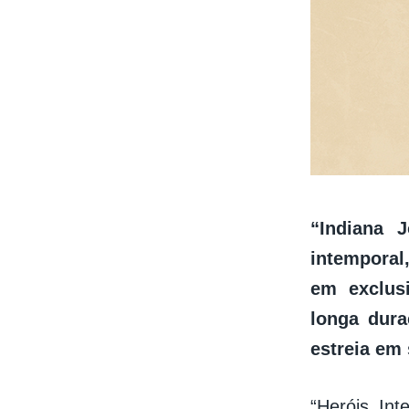
“Indiana 
intemporal
em exclus
longa dura
estreia em
“Heróis Int