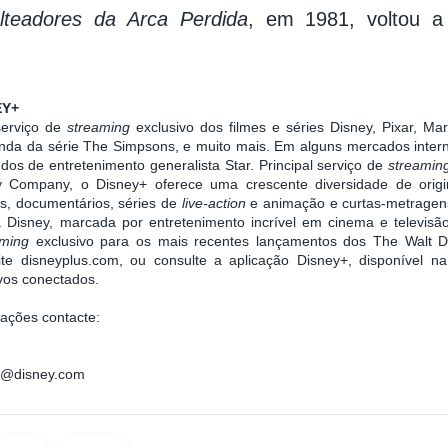
lteadores da Arca Perdida
, em 1981, voltou 
EY+
serviço de
streaming
exclusivo dos filmes e séries Disney, Pixar, Ma
nda da série The Simpsons, e muito mais. Em alguns mercados intern
os de entretenimento generalista Star. Principal serviço de
streami
 Company, o Disney+ oferece uma crescente diversidade de origina
s, documentários, séries de
live-action
e animação e curtas-metragens
da Disney, marcada por entretenimento incrível em cinema e televis
aming
exclusivo para os mais recentes lançamentos dos The Walt D
ite disneyplus.com, ou consulte a aplicação Disney+, disponível na
ivos conectados.
ações contacte:
ni@disney.com