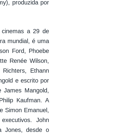
y), produzida por
s cinemas a 29 de
ira mundial, é uma
ison Ford, Phoebe
tte Renée Wilson,
 Richters, Ethann
gold e escrito por
 e James Mangold,
hilip Kaufman. A
 e Simon Emanuel,
executivos. John
a Jones, desde o