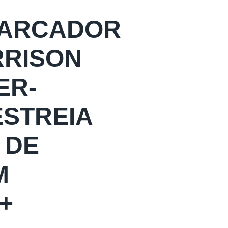
 MARCADOR
RRISON
ER-
ESTREIA
 DE
M
+