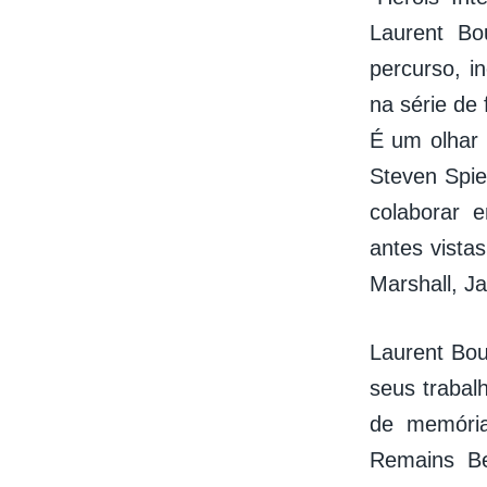
Laurent Bo
percurso, i
na série de 
É um olhar 
Steven Spie
colaborar 
antes vista
Marshall, J
Laurent Bou
seus trabal
de memória
Remains Be