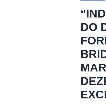
“IN
DO 
FOR
BRI
MAR
DEZ
EXC