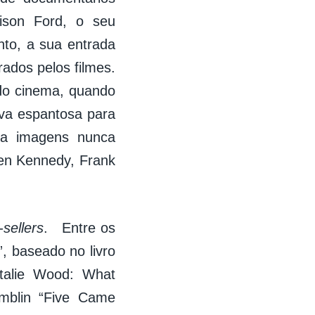
rison Ford, o seu
nto, a sua entrada
rados pelos filmes.
 do cinema, quando
iva espantosa para
ta imagens nunca
een Kennedy, Frank
-sellers
. Entre os
, baseado no livro
talie Wood: What
Amblin “Five Came