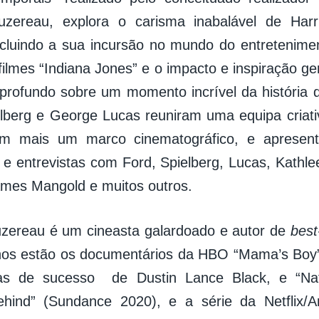
uzereau, explora o carisma inabalável de Har
ncluindo a sua incursão no mundo do entretenime
filmes “Indiana Jones” e o impacto e inspiração ge
profundo sobre um momento incrível da história
lberg e George Lucas reuniram uma equipa criat
em mais um marco cinematográfico, e apresen
s e entrevistas com Ford, Spielberg, Lucas, Kathl
ames Mangold e muitos outros.
zereau é um cineasta galardoado e autor de
best
hos estão os documentários da HBO “Mama’s Boy”
s de sucesso de Dustin Lance Black, e “Na
hind” (Sundance 2020), e a série da Netflix/