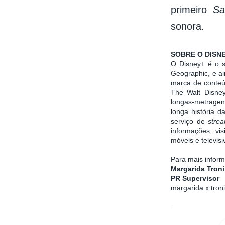
primeiro
Sa
sonora.
SOBRE O DISN
O Disney+ é o 
Geographic, e ai
marca de conteúd
The Walt Disney
longas-metragen
longa história 
serviço de
stre
informações, vis
móveis e televis
Para mais inform
Margarida Troni
PR Supervisor
margarida.x.tro