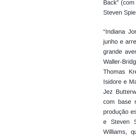
Back” (com 
Steven Spie
“Indiana J
junho e arr
grande ave
Waller-Brid
Thomas Kre
Isidore e M
Jez Butter
com base n
produção es
e Steven S
Williams, 