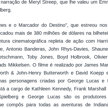
narração de Meryl Streep, que lhe valeu um Emm
lberg.
ones e o Marcador do Destino”, que estreou no
ecadou mais de 380 milhões de dólares na bilhete
ntura cinematográfica repleta de ação com Harr
ge, Antonio Banderas, John Rhys-Davies, Shaune
tschmann, Toby Jones, Boyd Holbrook, Olivier
ads Mikkelsen. O filme é realizado por James Man
worth & John-Henry Butterworth e David Koepp
as personagens criadas por George Lucas e P
tá a cargo de Kathleen Kennedy, Frank Marshall
pielberg e George Lucas são os produtores 
que compôs para todas as aventuras de Indian