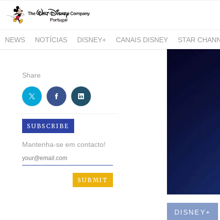
NEWS
NOTÍCIAS
DISNEY+
CANAIS DISNEY
STAR CHAN
NATIONAL GEOGRAPHIC AND NATIONAL GEOGRAPHIC WILD
Share
SUBSCRIBE
Mantenha-se em contacto!
DISNEY+