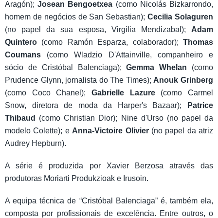
Aragón);
Josean Bengoetxea
(como Nicolás Bizkarrondo,
homem de negócios de San Sebastian);
Cecilia Solaguren
(no papel da sua esposa, Virgilia Mendizabal);
Adam
Quintero
(como Ramón Esparza, colaborador);
Thomas
Coumans
(como Wladzio D'Attainville, companheiro e
sócio de Cristóbal Balenciaga);
Gemma Whelan
(como
Prudence Glynn, jornalista do The Times);
Anouk Grinberg
(como Coco Chanel);
Gabrielle Lazure
(como Carmel
Snow, diretora de moda da Harper's Bazaar);
Patrice
Thibaud
(como Christian Dior); Nine d'Urso (no papel da
modelo Colette); e
Anna-Victoire Olivier
(no papel da atriz
Audrey Hepburn).
A série é produzida por Xavier Berzosa através das
produtoras Moriarti Produkzioak e Irusoin.
A equipa técnica de “Cristóbal Balenciaga” é, também ela,
composta por profissionais de excelência. Entre outros, o