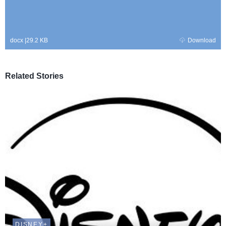
docx
|
29.2 KB
Download
Related Stories
DISNEY+