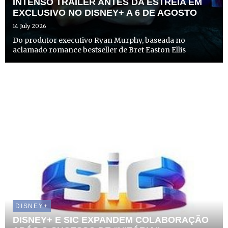
INTENSO TRAILER ANTES DA ESTREIA EM
EXCLUSIVO NO DISNEY+ A 6 DE AGOSTO
14 July 2026
Do produtor executivo Ryan Murphy, baseada no
aclamado romance bestseller de Bret Easton Ellis
DISNEY+
DISNEY+ E SIC EXPANDEM COLABORAÇÃO