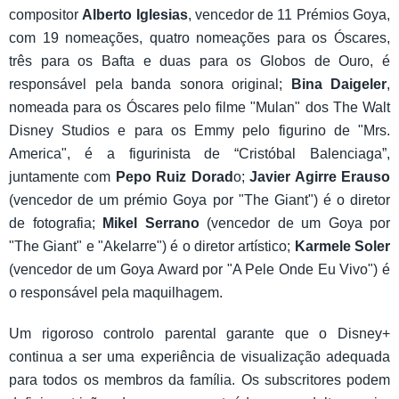
compositor
Alberto Iglesias
, vencedor de 11 Prémios Goya,
com 19 nomeações, quatro nomeações para os Óscares,
três para os Bafta e duas para os Globos de Ouro, é
responsável pela banda sonora original;
Bina Daigeler
,
nomeada para os Óscares pelo filme "Mulan" dos The Walt
Disney Studios e para os Emmy pelo figurino de "Mrs.
America", é a figurinista de “Cristóbal Balenciaga”,
juntamente com
Pepo Ruiz Dorad
o;
Javier Agirre Erauso
(vencedor de um prémio Goya por "The Giant") é o diretor
de fotografia;
Mikel Serrano
(vencedor de um Goya por
"The Giant" e "Akelarre") é o diretor artístico;
Karmele Soler
(vencedor de um Goya Award por "A Pele Onde Eu Vivo") é
o responsável pela maquilhagem.
Um rigoroso controlo parental garante que o Disney+
continua a ser uma experiência de visualização adequada
para todos os membros da família. Os subscritores podem