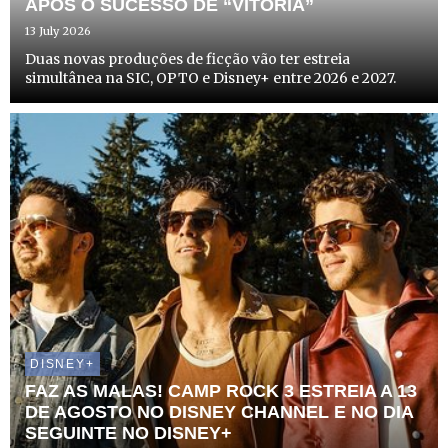
APÓS O SUCESSO DE “VITÓRIA”
13 July 2026
Duas novas produções de ficção vão ter estreia
simultânea na SIC, OPTO e Disney+ entre 2026 e 2027.
DISNEY+
FAZ AS MALAS! CAMP ROCK 3 ESTREIA A 13
DE AGOSTO NO DISNEY CHANNEL E NO DIA
SEGUINTE NO DISNEY+