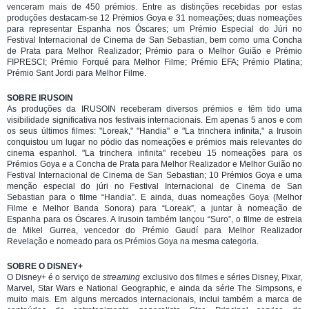
venceram mais de 450 prémios. Entre as distinções recebidas por estas
produções destacam-se 12 Prémios Goya e 31 nomeações; duas nomeações
para representar Espanha nos Óscares; um Prémio Especial do Júri no
Festival Internacional de Cinema de San Sebastian, bem como uma Concha
de Prata para Melhor Realizador; Prémio para o Melhor Guião e Prémio
FIPRESCI; Prémio Forqué para Melhor Filme; Prémio EFA; Prémio Platina;
Prémio Sant Jordi para Melhor Filme.
SOBRE IRUSOIN
As produções da IRUSOIN receberam diversos prémios e têm tido uma
visibilidade significativa nos festivais internacionais. Em apenas 5 anos e com
os seus últimos filmes: "Loreak," "Handia" e "La trinchera infinita," a Irusoin
conquistou um lugar no pódio das nomeações e prémios mais relevantes do
cinema espanhol. "La trinchera infinita" recebeu 15 nomeações para os
Prémios Goya e a Concha de Prata para Melhor Realizador e Melhor Guião no
Festival Internacional de Cinema de San Sebastian; 10 Prémios Goya e uma
menção especial do júri no Festival Internacional de Cinema de San
Sebastian para o filme “Handia”. E ainda, duas nomeações Goya (Melhor
Filme e Melhor Banda Sonora) para “Loreak”, a juntar à nomeação de
Espanha para os Óscares. A Irusoin também lançou “Suro”, o filme de estreia
de Mikel Gurrea, vencedor do Prémio Gaudí para Melhor Realizador
Revelação e nomeado para os Prémios Goya na mesma categoria.
SOBRE O DISNEY+
O Disney+ é o serviço de
streaming
exclusivo dos filmes e séries Disney, Pixar,
Marvel, Star Wars e National Geographic, e ainda da série The Simpsons, e
muito mais. Em alguns mercados internacionais, inclui também a marca de