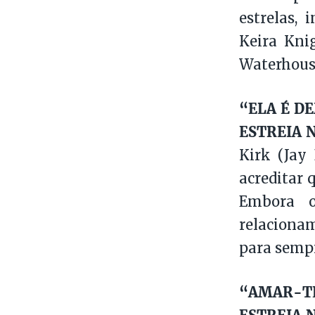
estrelas,
Keira Knig
Waterhouse
“ELA É D
ESTREIA N
Kirk (Jay
acreditar 
Embora 
relacionam
para semp
“AMAR-TE