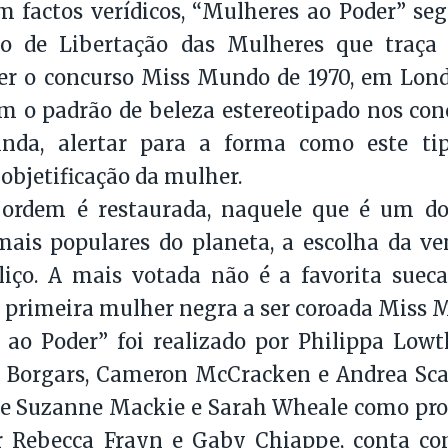
m factos verídicos, “Mulheres ao Poder” s
 de Libertação das Mulheres que traça
er o concurso Miss Mundo de 1970, em Lond
 o padrão de beleza estereotipado nos con
inda, alertar para a forma como este ti
objetificação da mulher.
ordem é restaurada, naquele que é um d
mais populares do planeta, a escolha da v
liço. A mais votada não é a favorita suec
 primeira mulher negra a ser coroada Miss 
 ao Poder” foi realizado por Philippa Low
 Borgars, Cameron McCracken e Andrea Sca
 e Suzanne Mackie e Sarah Wheale como prod
or Rebecca Frayn e Gaby Chiappe, conta c