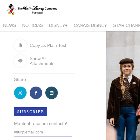
NEWS
NOTÍCIAS
DISNEY+
CANAIS DISNEY
STAR CHAN
NATIONAL GEOGRAPHIC AND NATIONAL GEOGRAPHIC WILD
Copy as Plain Text
Show All
Attachments
Share
SUBSCRIBE
Mantenha-se em contacto!