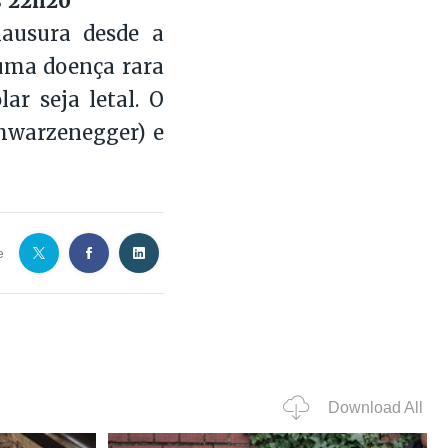
s 22h20
lausura desde a
 uma doença rara
ar seja letal. O
chwarzenegger) e
e
Download All