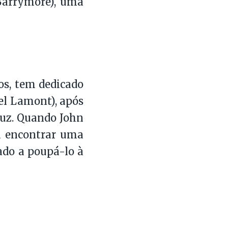
Barrymore), uma
os, tem dedicado
iel Lamont), após
luz. Quando John
a encontrar uma
ado a poupá-lo à