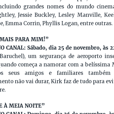
 incluindo grandes nomes do mundo cinem
htley, Jessie Buckley, Lesley Manville, Ke
, Emma Corrin, Phyllis Logan, entre outras.
EMAIS PARA MIM!”
O CANAL: Sábado, dia 25 de novembro, às 
 Baruchel), um segurança de aeroporto ins
quando começa a namorar com a belíssima Mo
os seus amigos e familiares també
ento não vai durar, Kirk faz de tudo para ev
re.
 À MEIA NOITE”