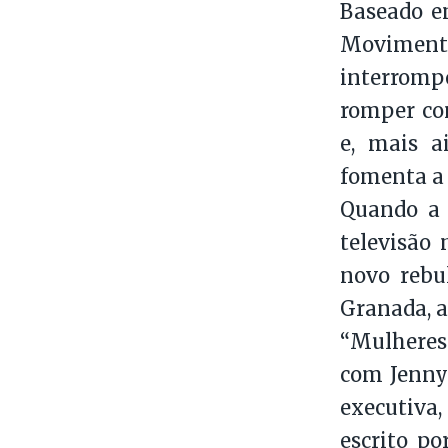
Baseado e
Movimento
interromp
romper com
e, mais a
fomenta a 
Quando a 
televisão 
novo rebu
Granada, a
“Mulheres
com Jenny
executiva,
escrito p