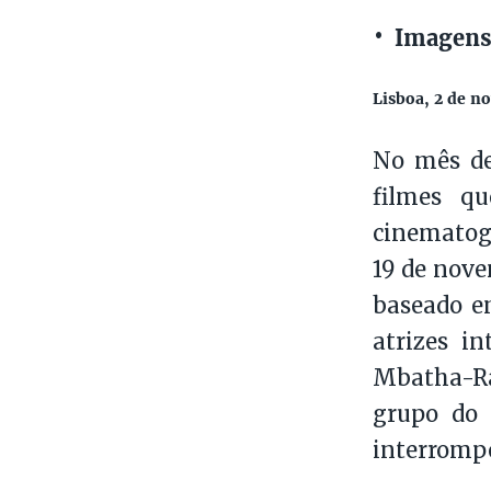
Imagens
Lisboa, 2 de n
No mês de
filmes q
cinematogr
19 de nove
baseado em
atrizes i
Mbatha-Ra
grupo do 
interrompe