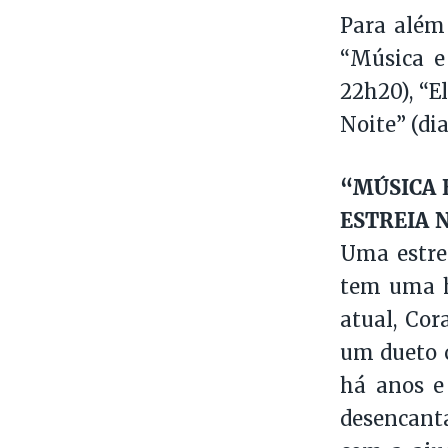
Para além 
“Música e 
22h20), “E
Noite” (dia
“MÚSICA 
ESTREIA N
Uma estrel
tem uma hi
atual, Cor
um dueto 
há anos e
desencant