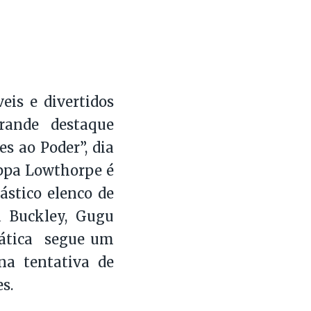
eis e divertidos
rande destaque
s ao Poder”, dia
ippa Lowthorpe é
ástico elenco de
ca Buckley, Gugu
mática segue um
a tentativa de
s.