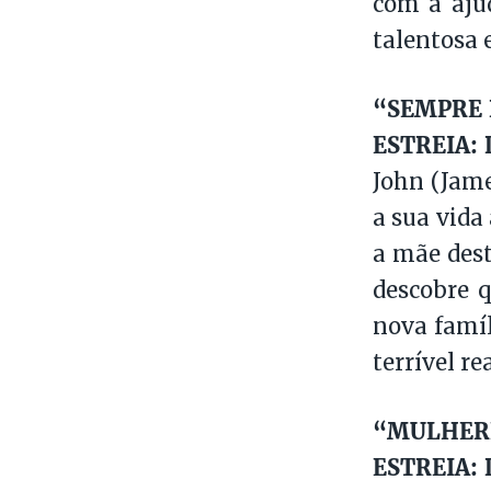
com a aju
talentosa e
“SEMPRE 
ESTREIA: 
John (Jame
a sua vida
a mãe dest
descobre 
nova famíl
terrível re
“MULHER
ESTREIA: 