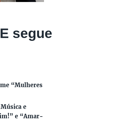
E segue
filme “Mulheres
“Música e
Mim!” e “Amar-