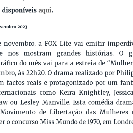
 disponíveis
aqui
.
ovembro 2023
 novembro, a FOX Life vai emitir imperdív
ue nos mostram grandes histórias. O g
áfico do mês vai para a estreia de “Mulhere
mbro, às 22h20. O drama realizado por Phil
 factos reais e protagonizado por um fant
nternacionais como Keira Knightley, Jessi
w ou Lesley Manville. Esta comédia dra
Movimento de Libertação das Mulheres n
r o concurso Miss Mundo de 1970, em Londre