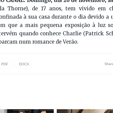
O CANAL: Domingo, dia 26 de novembro, à
lla Thorne), de 17 anos, tem vivido em c
confinada à sua casa durante o dia devido a
om que a mais pequena exposição à luz sol
ntervém quando conhece Charlie (Patrick S
barcam num romance de Verão.
Shar
PDF
DOCX