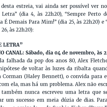
desta estreia, vai ainda ser possível ver no
Letra” (dia 4, às 22h20), “Sempre Perto de
la É Demais Para Mim!” (dia 25, às 22h20) e
 26, às 22h20):
E LETRA”
O CANAL: Sábado, dia 04 de novembro, às 
a falhada da pop dos anos 80, Alex Fletch
pótese de voltar às luzes da ribalta quan
a Corman (Haley Bennett), o convida para e
com ela, mas há um problema. Alex não esc
 também nunca escreveu uma letra que s
ar um sucesso em meia dúzia de dias. Para