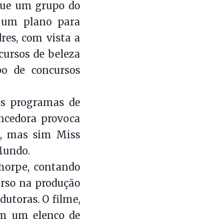
egue um grupo do
 um plano para
res, com vista a
cursos de beleza
po de concursos
os programas de
encedora provoca
a, mas sim Miss
Mundo.
thorpe, contando
rso na produção
utoras. O filme,
om um elenco de