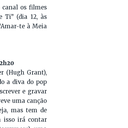
 canal os filmes
 Ti” (dia 12, às
 “Amar-te à Meia
22h20
er (Hugh Grant),
do a diva do pop
screver e gravar
reve uma canção
eja, mas tem de
 isso irá contar