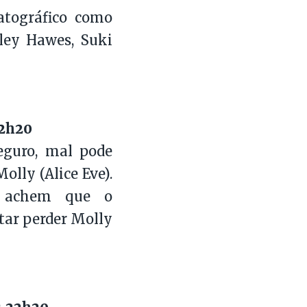
atográfico como
eley Hawes, Suki
22h20
eguro, mal pode
lly (Alice Eve).
m achem que o
itar perder Molly