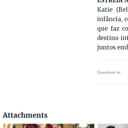
ESTREIA N
Katie (Be
infância, 
que faz c
destino i
juntos em
Download as
Attachments