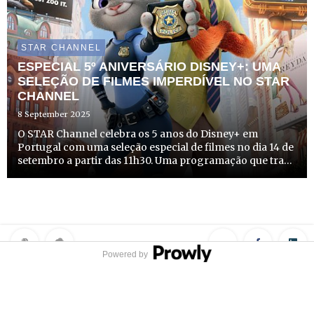
STAR CHANNEL
ESPECIAL 5º ANIVERSÁRIO DISNEY+: UMA
SELEÇÃO DE FILMES IMPERDÍVEL NO STAR
CHANNEL
8 September 2025
O STAR Channel celebra os 5 anos do Disney+ em
Portugal com uma seleção especial de filmes no dia 14 de
setembro a partir das 11h30. Uma programação que traz
histórias que fazem sonhar, grandes clássicos adaptados
em imagem real, heróis inesquecíveis e galáxias
distantes...
Powered by
Privacy Policy