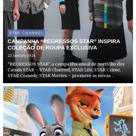
STAR CHANNEL
CAMPANHA “REGRESSOS STAR” INSPIRA
COLEÇÃO DE ROUPA EXCLUSIVA
22 January 2026
“REGRESSOS STAR”, a campanha anual de portfólio dos
Canais STAR – STAR Channel, STAR Life, STAR Crime,
STAR Comedy, STAR Movies – promove as novas
temporadas de séries e filmes de sucesso dos canais, com
um toque de nostalgia modernizada, para mostrar que
aquilo que nos ...