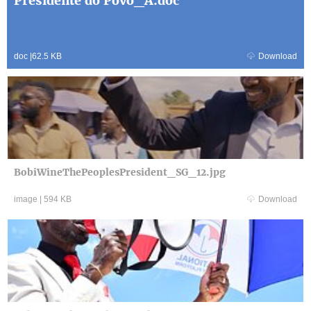
Presidente do Povo_A.doc
doc
|
62.5 KB
Download
BobiWineThePeoplesPresident_SG_12.jpg
image
|
594 KB
Download