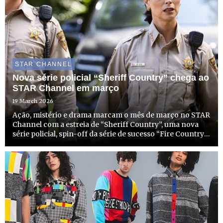
STAR CHANNEL
Nova série policial “Sheriff Country” chega ao
STAR Channel em março
19 March 2026
Ação, mistério e drama marcam o mês de março no STAR
Channel com a estreia de “Sheriff Country”, uma nova
série policial, spin-off da série de sucesso “Fire Country”.
No dia 31 de março, a partir das 22h15, o STAR Channel
não só começa a emitir esta nova e entusiasmante ...