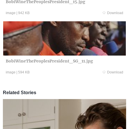
BobiWineThePeoplesPresident_15.jpg
image
|
942 KB
Download
BobiWineThePeoplesPresident_SG_11.jpg
image
|
594 KB
Download
Related Stories