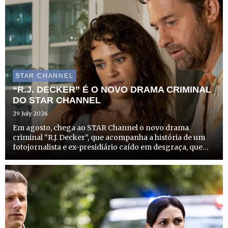
STAR CHANNEL
“R.J. DECKER” É O NOVO DRAMA CRIMINAL
DO STAR CHANNEL
29 July 2026
Em agosto, chega ao STAR Channel o novo drama
criminal “R.J. Decker”, que acompanha a história de um
fotojornalista e ex-presidiário caído em desgraça, que
recomeça a vida como investigador privado no
solarengo e criminoso Sul da Flórida. A estreia desta
produção que com...