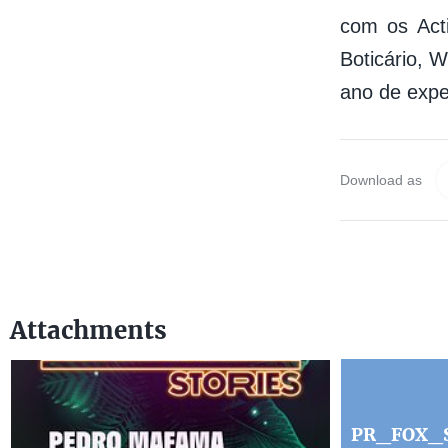
com os Act
Boticário, 
ano de expe
Download as
Attachments
PR_FOX_Su