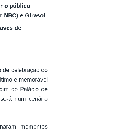
r o público
 NBC) e Girasol.
ravés de
o de celebração do
último e memorável
dim do Palácio de
-se-á num cenário
ionaram momentos