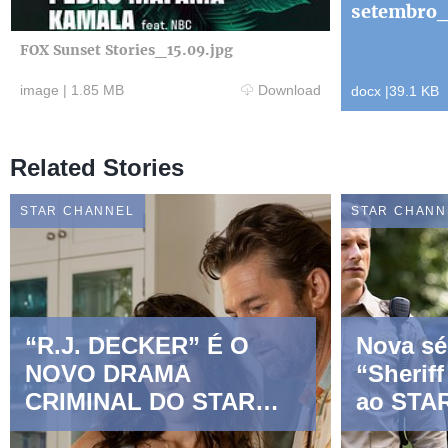
setembro
FOX Sunset Stories_15.09.jpg
image
|
1.85 MB
Download
docx
|
39.1 KB
Related Stories
STAR CHANNEL
STAR CHANN
“R.J. DECKER” É O
Nova sér
NOVO DRAMA
“Sherif
CRIMINAL DO STAR
ao STA
CHANNEL
março