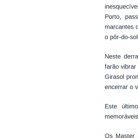
inesquecív
Porto, pas
marcantes d
o pôr-do-so
Neste derr
farão vibra
Girasol pro
encerrar o 
Este últi
memoráveis
Os Master 