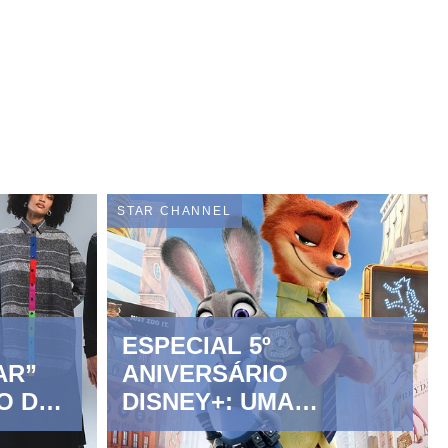
STAR CHANNEL
ESPECIAL 5º
AR”
ANIVERSÁRIO
O DE
DISNEY+: UMA
VA
SELEÇÃO DE FILMES