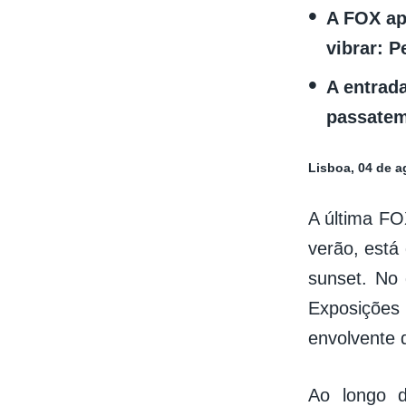
A FOX apr
vibrar: 
A entrad
passatem
Lisboa, 04 de a
A última FO
verão, está
sunset. No
Exposições 
envolvente 
Ao longo d