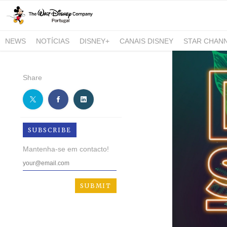
NEWS
NOTÍCIAS
DISNEY+
CANAIS DISNEY
STAR CHAN
NATIONAL GEOGRAPHIC AND NATIONAL GEOGRAPHIC WILD
Share
SUBSCRIBE
Mantenha-se em contacto!