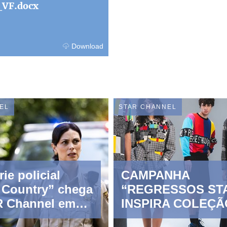
_VF.docx
Download
EL
STAR CHANNEL
ie policial
CAMPANHA
f Country” chega
“REGRESSOS ST
R Channel em
INSPIRA COLEÇÃ
ROUPA EXCLUSI