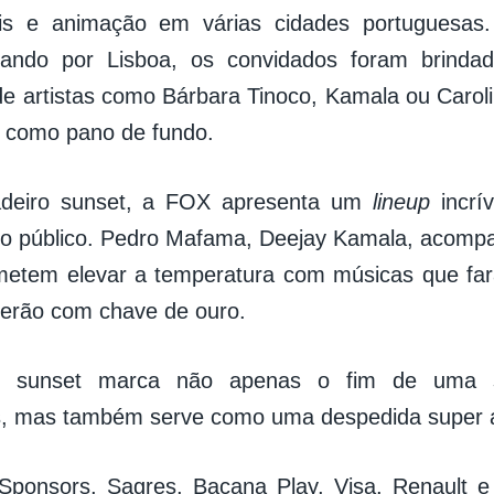
eis e animação em várias cidades portuguesas
sando por Lisboa, os convidados foram brinda
e artistas como Bárbara Tinoco, Kamala ou Carol
l como pano de fundo.
adeiro sunset, a FOX apresenta um
lineup
incrív
r o público. Pedro Mafama, Deejay Kamala, acom
metem elevar a temperatura com músicas que far
verão com chave de ouro.
mo sunset marca não apenas o fim de uma s
, mas também serve como uma despedida super 
Sponsors, Sagres, Bacana Play, Visa, Renault e