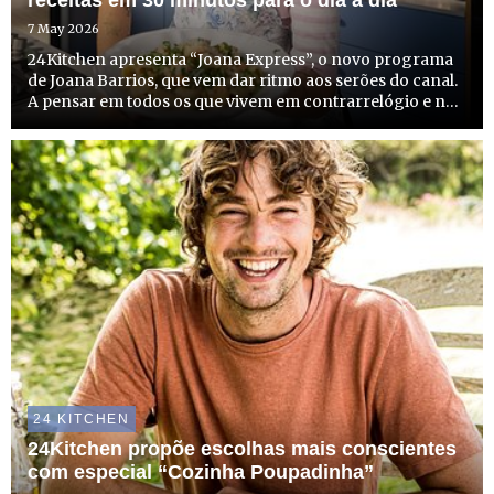
receitas em 30 minutos para o dia a dia
7 May 2026
24Kitchen apresenta “Joana Express”, o novo programa
de Joana Barrios, que vem dar ritmo aos serões do canal.
A pensar em todos os que vivem em contrarrelógio e não
têm tempo a perder, mas que não abdicam de sabor,
criatividade e estilo à mesa, o programa é um aliado de ...
24 KITCHEN
24Kitchen propõe escolhas mais conscientes
com especial “Cozinha Poupadinha”