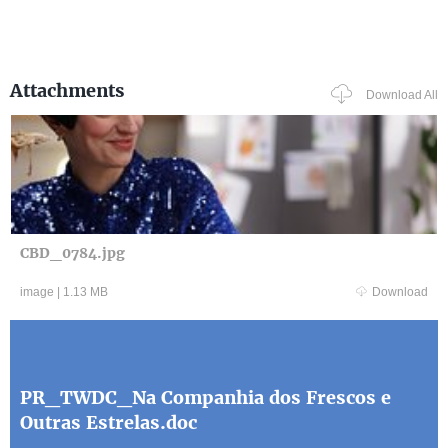
Attachments
Download All
CBD_0784.jpg
image
|
1.13 MB
Download
PR_TWDC_Na Companhia dos Frescos e
Outras Estrelas.doc