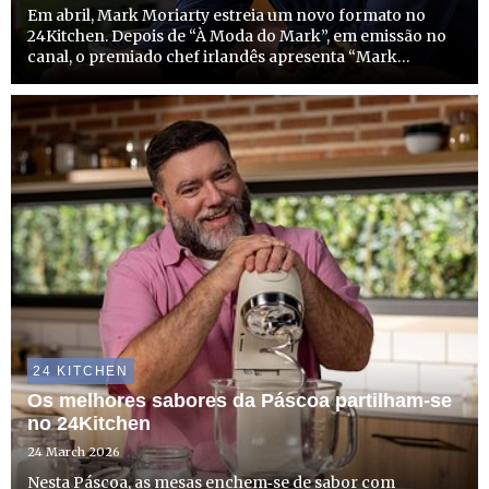
Em abril, Mark Moriarty estreia um novo formato no
24Kitchen. Depois de “À Moda do Mark”, em emissão no
canal, o premiado chef irlandês apresenta “Mark
Moriarty - Segredos de Chef”, onde desafia os
espectadores a repensar a forma como cozinham em
casa e a criar refeições...
24 KITCHEN
Os melhores sabores da Páscoa partilham-se
no 24Kitchen
24 March 2026
Nesta Páscoa, as mesas enchem‑se de sabor com