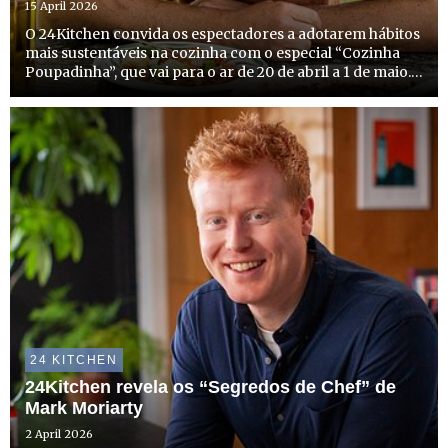
15 April 2026
O 24Kitchen convida os espectadores a adotarem hábitos
mais sustentáveis na cozinha com o especial “Cozinha
Poupadinha”, que vai para o ar de 20 de abril a 1 de maio.
Com duas novas estreias e episódios especiais de
algumas caras bem conhecidas do canal, o 24Kitchen
dedi...
24 KITCHEN
24Kitchen revela os “Segredos de Chef” de
Mark Moriarty
2 April 2026