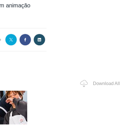
com animação
e
Download All