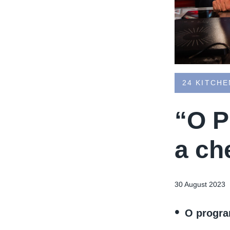
24 KITCHE
“O P
a ch
30 August 2023
O progra