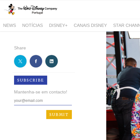
NEWS
NOTÍCIAS
DISNEY+
CANAIS DISNEY
STAR CHAN
NATIONAL GEOGRAPHIC AND NATIONAL GEOGRAPHIC WILD
Share
SUBSCRIBE
Mantenha-se em contacto!