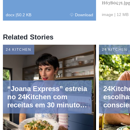
H67B0471.jp
image
|
12 MB
docx
|
50.2 KB
Download
Related Stories
24 KITCHEN
24 KITCHEN
“Joana Express” estreia
24Kitch
no 24Kitchen com
escolha
receitas em 30 minutos
conscie
para o dia a dia
especia
Poupad