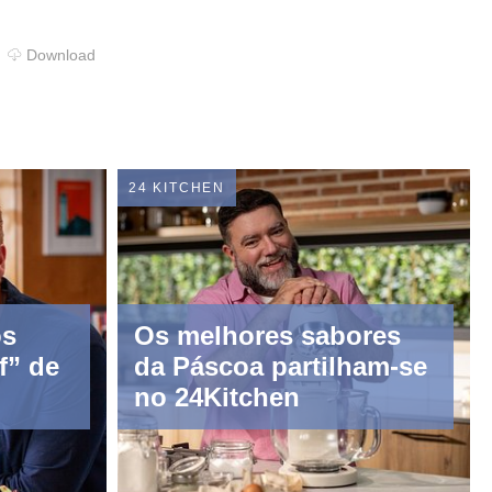
Download
24 KITCHEN
os
Os melhores sabores
f” de
da Páscoa partilham-se
no 24Kitchen