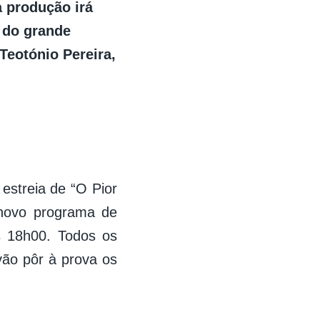
a produção irá
 do grande
Teotónio Pereira,
streia de “O Pior
 novo programa de
s 18h00. Todos os
vão pôr à prova os