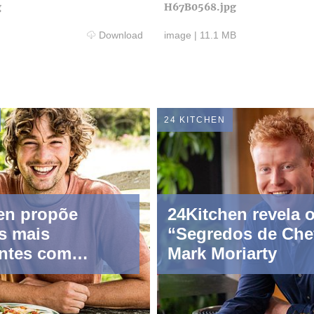
g
H67B0568.jpg
Download
image
|
11.1 MB
24 KITCHEN
en propõe
24Kitchen revela 
s mais
“Segredos de Che
ntes com
Mark Moriarty
l “Cozinha
inha”