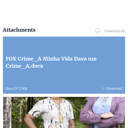
Attachments
Download All
FOX Crime_A Minha Vida Dava um
Crime_A.docx
docx
|
37.2 KB
Download