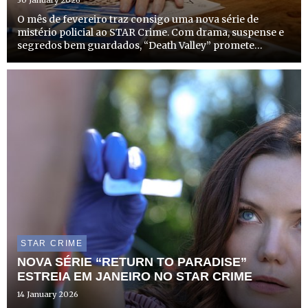
30 January 2026
O mês de fevereiro traz consigo uma nova série de
mistério policial ao STAR Crime. Com drama, suspense e
segredos bem guardados, “Death Valley” promete
envolver os telespectadores com investigações
complexas numa pequena comunidade rural do País de
Gales.
STAR CRIME
NOVA SÉRIE “RETURN TO PARADISE”
ESTREIA EM JANEIRO NO STAR CRIME
14 January 2026