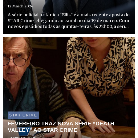
12 March 2026
A série policial britânica “Ellis” é a mais recente aposta do
STAR Crime, chegando ao canal no dia 19 de março. Com
novos episódios todas as quintas-feiras, às 22h00, a série
promete mergulhar os espectadores em investigações
complexas e cheias de suspense no norte de In...
STAR CRIME
FEVEREIRO TRAZ NOVA SÉRIE “DEATH
VALLEY” AO STAR CRIME