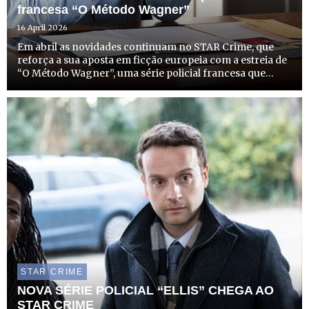
francesa “O Método Wagner”
16 April 2026
Em abril as novidades continuam no STAR Crime, que
reforça a sua aposta em ficção europeia com a estreia de
“O Método Wagner”, uma série policial francesa que
chega ao canal no dia 21 de abril, terça-feira, às 22h00,
com emissão todas as terças-feiras à mesma hora.
STAR CRIME
NOVA SÉRIE POLICIAL “ELLIS” CHEGA AO
STAR CRIME