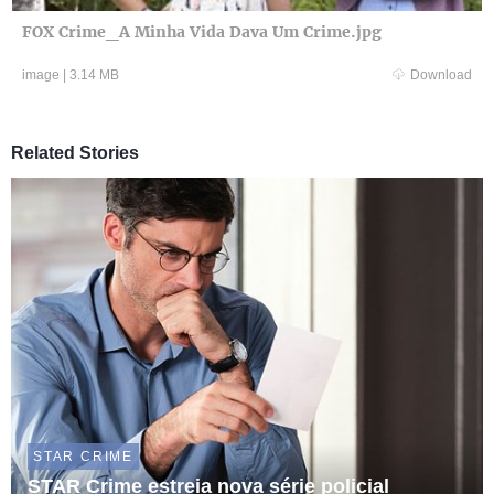
FOX Crime_A Minha Vida Dava Um Crime.jpg
image
|
3.14 MB
Download
Related Stories
STAR CRIME
STAR Crime estreia nova série policial