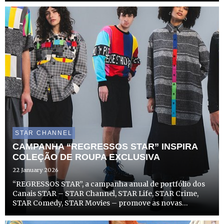
não só começa a emitir esta nova e entusiasmante ...
STAR CHANNEL
CAMPANHA “REGRESSOS STAR” INSPIRA
COLEÇÃO DE ROUPA EXCLUSIVA
22 January 2026
“REGRESSOS STAR”, a campanha anual de portfólio dos
Canais STAR – STAR Channel, STAR Life, STAR Crime,
STAR Comedy, STAR Movies – promove as novas
temporadas de séries e filmes de sucesso dos canais, com
um toque de nostalgia modernizada, para mostrar que