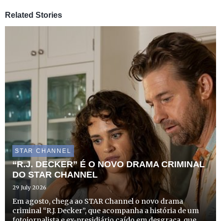
Related Stories
STAR CHANNEL
“R.J. DECKER” É O NOVO DRAMA CRIMINAL
DO STAR CHANNEL
29 July 2026
Em agosto, chega ao STAR Channel o novo drama
criminal “R.J. Decker”, que acompanha a história de um
fotojornalista e ex-presidiário caído em desgraça, que