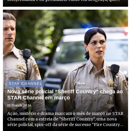
recomeça a vida como investigador privado no
solarengo e criminoso Sul da Flórida. A estreia desta
produção que com...
STAR CHANNEL
Nova série policial “Sheriff Country” chega ao
STAR Channel em março
19 March 2026
Ação, mistério e drama marcam o mês de março no STAR
Channel com a estreia de “Sheriff Country”, uma nova
série policial, spin-off da série de sucesso “Fire Country”.
No dia 31 de março, a partir das 22h15, o STAR Channel