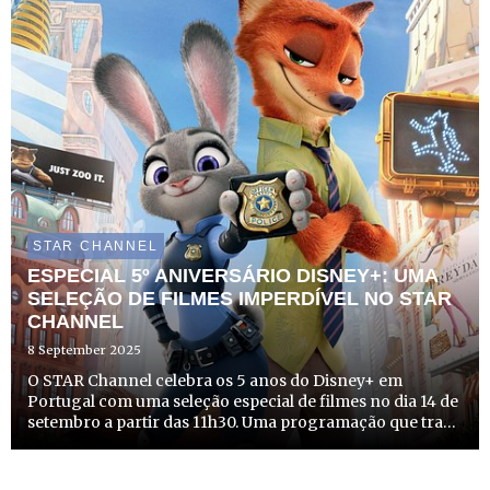
aquilo que nos ...
STAR CHANNEL
ESPECIAL 5º ANIVERSÁRIO DISNEY+: UMA
SELEÇÃO DE FILMES IMPERDÍVEL NO STAR
CHANNEL
8 September 2025
O STAR Channel celebra os 5 anos do Disney+ em
Portugal com uma seleção especial de filmes no dia 14 de
setembro a partir das 11h30. Uma programação que traz
histórias que fazem sonhar, grandes clássicos adaptados
em imagem real, heróis inesquecíveis e galáxias
distantes...