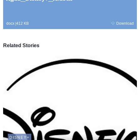
docx
|
412 KB
Download
Related Stories
DISNEY+