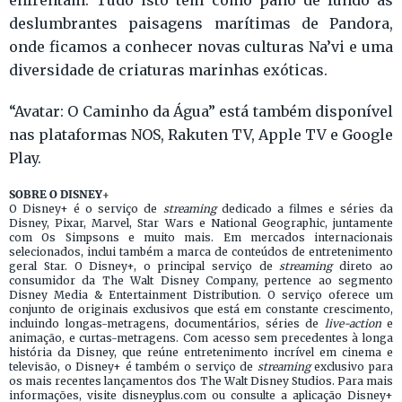
enfrentam. Tudo isto tem como pano de fundo as
deslumbrantes paisagens marítimas de Pandora,
onde ficamos a conhecer novas culturas Na’vi e uma
diversidade de criaturas marinhas exóticas.
“Avatar: O Caminho da Água” está também disponível
nas plataformas NOS, Rakuten TV, Apple TV e Google
Play.
SOBRE O DISNEY+
O Disney+ é o serviço de
streaming
dedicado a filmes e séries da
Disney, Pixar, Marvel, Star Wars e National Geographic, juntamente
com Os Simpsons e muito mais. Em mercados internacionais
selecionados, inclui também a marca de conteúdos de entretenimento
geral Star. O Disney+, o principal serviço de
streaming
direto ao
consumidor da The Walt Disney Company, pertence ao segmento
Disney Media & Entertainment Distribution. O serviço oferece um
conjunto de originais exclusivos que está em constante crescimento,
incluindo longas-metragens, documentários, séries de
live-action
e
animação, e curtas-metragens. Com acesso sem precedentes à longa
história da Disney, que reúne entretenimento incrível em cinema e
televisão, o Disney+ é também o serviço de
streaming
exclusivo para
os mais recentes lançamentos dos The Walt Disney Studios. Para mais
informações, visite disneyplus.com ou consulte a aplicação Disney+