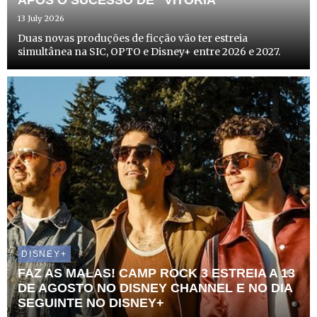
APÓS O SUCESSO DE “VITÓRIA”
13 July 2026
Duas novas produções de ficção vão ter estreia
simultânea na SIC, OPTO e Disney+ entre 2026 e 2027.
DISNEY+
FAZ AS MALAS! CAMP ROCK 3 ESTREIA A 13
DE AGOSTO NO DISNEY CHANNEL E NO DIA
SEGUINTE NO DISNEY+