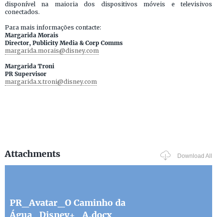
disponível na maioria dos dispositivos móveis e televisivos
conectados.
Para mais informações contacte:
Margarida Morais
Director, Publicity Media & Corp Comms
margarida.morais@disney.com
Margarida Troni
PR Supervisor
margarida.x.troni@disney.com
Attachments
Download All
PR_Avatar_O Caminho da
Água_Disney+_A.docx