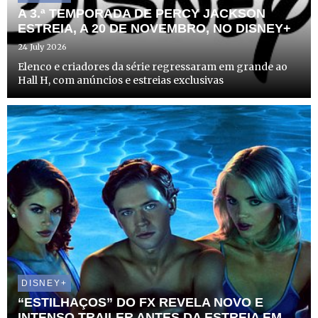
A 3.ª TEMPORADA DE PERCY JACKSON
ESTREIA, A 20 DE NOVEMBRO, NO DISNEY+
24 July 2026
Elenco e criadores da série regressaram em grande ao
Hall H, com anúncios e estreias exclusivas
DISNEY+
“ESTILHAÇOS” DO FX REVELA NOVO E
INTENSO TRAILER ANTES DA ESTREIA EM