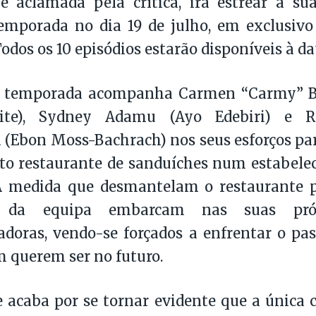
e aclamada pela crítica, irá estrear a su
emporada no dia 19 de julho, em exclusiv
odos os 10 episódios estarão disponíveis à dat
 temporada acompanha Carmen “Carmy” Be
ite), Sydney Adamu (Ayo Edebiri) e Ri
 (Ebon Moss-Bachrach) nos seus esforços pa
to restaurante de sanduíches num estabele
 À medida que desmantelam o restaurante p
 da equipa embarcam nas suas próp
doras, vendo-se forçados a enfrentar o pass
 querem ser no futuro.
e acaba por se tornar evidente que a única c