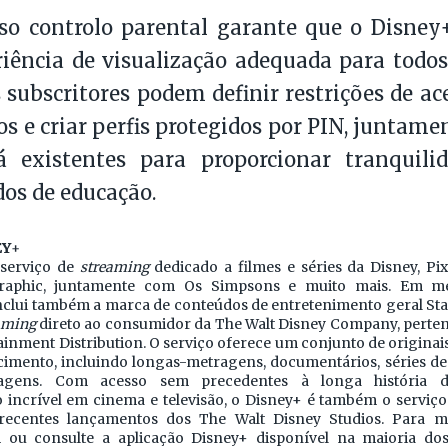
so controlo parental garante que o Disney
iência de visualização adequada para todo
s subscritores podem definir restrições de a
os e criar perfis protegidos por PIN, juntame
já existentes para proporcionar tranquili
os de educação.
EY+
 serviço de
streaming
dedicado a filmes e séries da Disney, Pix
raphic, juntamente com Os Simpsons e muito mais. Em me
nclui também a marca de conteúdos de entretenimento geral Star
aming
direto ao consumidor da The Walt Disney Company, perte
inment Distribution. O serviço oferece um conjunto de originai
cimento, incluindo longas-metragens, documentários, séries d
ragens. Com acesso sem precedentes à longa história 
 incrível em cinema e televisão, o Disney+ é também o serviç
recentes lançamentos dos The Walt Disney Studios. Para mai
 ou consulte a aplicação Disney+ disponível na maioria dos