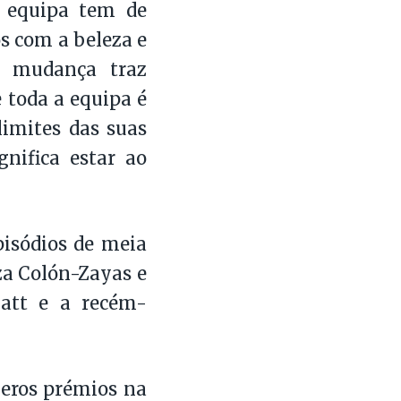
a equipa tem de
os com a beleza e
A mudança traz
 toda a equipa é
limites das suas
nifica estar ao
pisódios de meia
za Colón-Zayas e
att e a recém-
meros prémios na