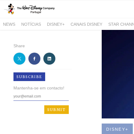
NEWS
NOTÍCIAS
DISNEY+
CANAIS DISNEY
STAR CHAN
NATIONAL GEOGRAPHIC AND NATIONAL GEOGRAPHIC WILD
Share
SUBSCRIBE
Mantenha-se em contacto!
DISNEY+