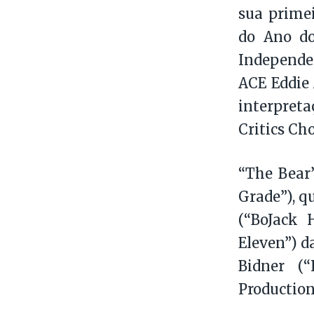
sua prime
do Ano d
Independe
ACE Eddie
interpret
Critics Ch
“The Bear”
Grade”), q
(“BoJack 
Eleven”) d
Bidner (
Production