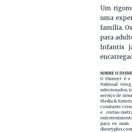
Um rigoro
uma exper
família. O
para adult
Infantis 
encarregad
SOBRE O DISN
O Disney+ é o
National Geog
selecionados, i
serviço de
stre
Media & Enterta
constante cres
e curtas-met
entretenimento
para os mais 
disneyplus.com