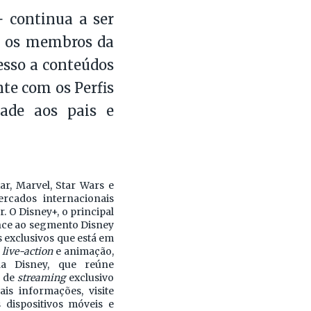
+ continua a ser
s os membros da
cesso a conteúdos
nte com os Perfis
dade aos pais e
ar, Marvel, Star Wars e
rcados internacionais
. O Disney+, o principal
nce ao segmento Disney
s exclusivos que está em
e
live-action
e animação,
da Disney, que reúne
o de
streaming
exclusivo
s informações, visite
 dispositivos móveis e