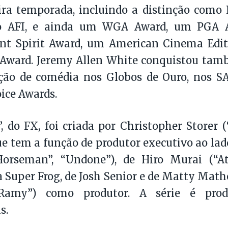
ira temporada, incluindo a distinção como
o AFI, e ainda um WGA Award, um PGA 
nt Spirit Award, um American Cinema Edi
 Award. Jeremy Allen White conquistou tam
ação de comédia nos Globos de Ouro, nos S
oice Awards.
, do FX, foi criada por Christopher Storer 
ue tem a função de produtor executivo ao lad
Horseman”, “Undone”), de Hiro Murai (“Atl
a Super Frog, de Josh Senior e de Matty Mat
“Ramy”) como produtor. A série é pro
s.