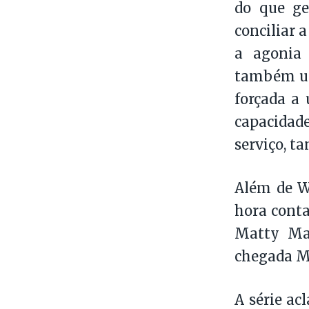
do que ge
conciliar 
a agonia
também um
forçada a 
capacidad
serviço, t
Além de Wh
hora conta
Matty Mat
chegada Mo
A série a