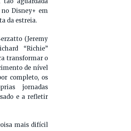
a tão aguardada
o no Disney+ em
a da estreia.
rzatto (Jeremy
chard “Richie”
ra transformar o
cimento de nível
or completo, os
rias jornadas
ado e a refletir
oisa mais difícil