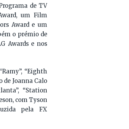
 Programa de TV
Award, um Film
tors Award e um
bém o prémio de
AG Awards e nos
(“Ramy”, “Eighth
o de Joanna Calo
anta”, “Station
heson, com Tyson
duzida pela FX