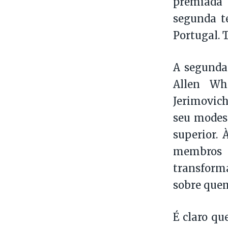
premiada 
segunda t
Portugal. T
A segunda
Allen Wh
Jerimovich
seu modes
superior.
membros
transforma
sobre quem
É claro qu