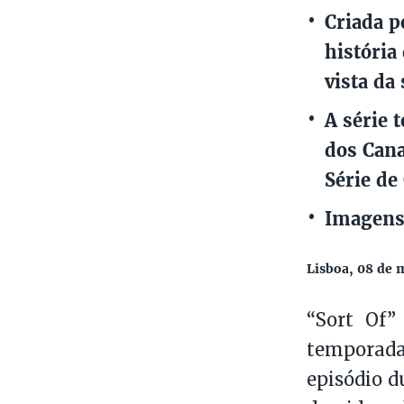
Criada p
história
vista da
A série 
dos Cana
Série de
Imagens
Lisboa, 08 de 
“Sort Of”
temporada
episódio d