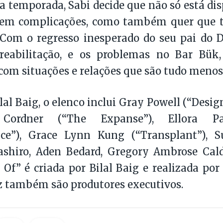
 temporada, Sabi decide que não só está di
em complicações, como também quer que t
Com o regresso inesperado do seu pai do D
reabilitação, e os problemas no Bar Bük
com situações e relações que são tudo menos
lal Baig, o elenco inclui Gray Powell (“Desig
ordner (“The Expanse”), Ellora Pa
ce”), Grace Lynn Kung (“Transplant”), S
shiro, Aden Bedard, Gregory Ambrose Cal
t Of” é criada por Bilal Baig e realizada por
z também são produtores executivos.