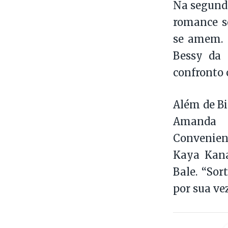
Na segunda
romance s
se amem. 
Bessy da 
confronto 
Além de Bi
Amanda C
Convenien
Kaya Kana
Bale. “Sor
por sua ve