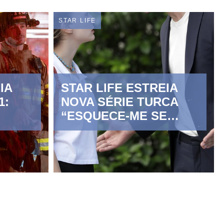
STAR LIFE
IA
STAR LIFE ESTREIA
1:
NOVA SÉRIE TURCA
“ESQUECE-ME SE
PUDERES”