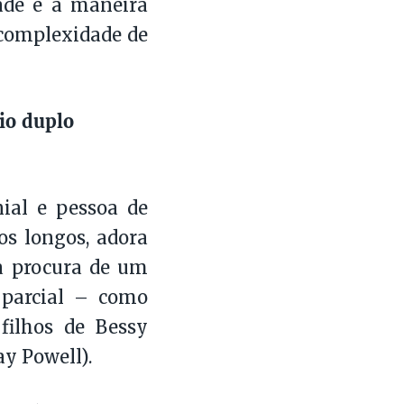
dade e a maneira
 complexidade de
io duplo
nial e pessoa de
os longos, adora
 à procura de um
parcial – como
filhos de Bessy
ay Powell).