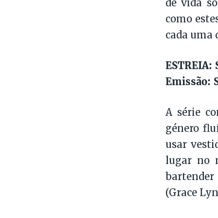
de vida so
como estes
cada uma 
ESTREIA: S
Emissão: S
A série co
género flu
usar vesti
lugar no 
bartender
(Grace Lyn