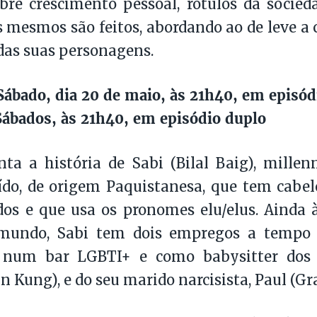
bre crescimento pessoal, rótulos da socie
 mesmos são feitos, abordando ao de leve a
das suas personagens.
ábado, dia 20 de maio, às 21h40, em episód
ábados, às 21h40, em episódio duplo
nta a história de Sabi (Bilal Baig), millen
ído, de origem Paquistanesa, que tem cabel
dos e que usa os pronomes elu/elus. Ainda
mundo, Sabi tem dois empregos a tempo 
 num bar LGBTI+ e como babysitter dos 
n Kung), e do seu marido narcisista, Paul (Gr