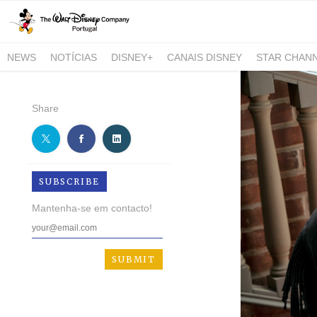
NEWS
NOTÍCIAS
DISNEY+
CANAIS DISNEY
STAR CHAN
NATIONAL GEOGRAPHIC AND NATIONAL GEOGRAPHIC WILD
Share
SUBSCRIBE
Mantenha-se em contacto!