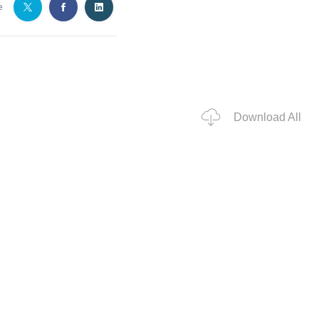
e
Download All