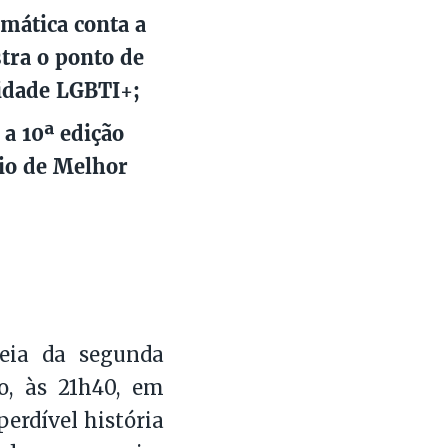
amática conta a
tra o ponto de
nidade LGBTI+;
 a 10ª edição
io de Melhor
reia da segunda
, às 21h40, em
erdível história