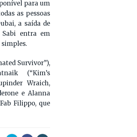
sponível para um
odas as pessoas
ubai, a saída de
, Sabi entra em
 simples.
nated Survivor”),
tnaik (“Kim’s
upinder Wraich,
derone e Alanna
 Fab Filippo, que